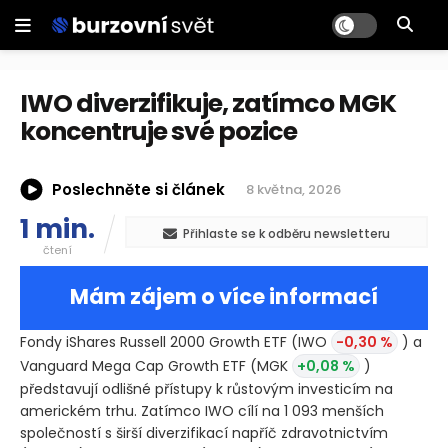
IWO diverzifikuje, zatímco MGK
koncentruje své pozice
Poslechněte si článek
8 května, 2026
1 min.
Přihlaste se k odběru newsletteru
čtení
Mám zájem o více informací
Fondy iShares Russell 2000 Growth ETF
(IWO
-0,30 %
)
a
Vanguard Mega Cap Growth ETF
(MGK
+0,08 %
)
představují odlišné přístupy k růstovým investicím na
americkém trhu. Zatímco IWO cílí na 1 093 menších
společností s širší diverzifikací napříč zdravotnictvím