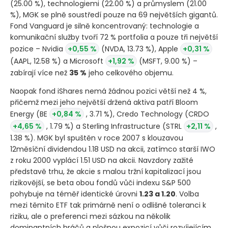
(25.00 %)
, technologiemi
(22.00 %)
a průmyslem
(21.00
%)
, MGK se plně soustředí pouze na 69 největších gigantů.
Fond Vanguard je silně koncentrovaný: technologie a
komunikační služby tvoří 72 % portfolia a pouze tři největší
pozice – Nvidia
+0,55 %
(NVDA, 13.73 %)
, Apple
+0,31 %
(AAPL, 12.58 %)
a Microsoft
+1,92 %
(MSFT, 9.00 %)
–
zabírají více než
35 %
jeho celkového objemu.
Naopak fond iShares nemá žádnou pozici větší než 4 %,
přičemž mezi jeho největší držená aktiva patří Bloom
Energy
(BE
+0,84 %
, 3.71 %)
, Credo Technology
(CRDO
+4,65 %
, 1.79 %)
a Sterling Infrastructure
(STRL
+2,11 %
,
1.38 %)
. MGK byl spuštěn v roce 2007 s klouzavou
12měsíční dividendou 1.18 USD na akcii, zatímco starší IWO
z roku 2000 vyplácí 1.51 USD na akcii. Navzdory zažité
představě trhu, že akcie s malou tržní kapitalizací jsou
rizikovější, se beta obou fondů vůči indexu S&P 500
pohybuje na téměř identické úrovni
1.23 a 1.20
. Volba
mezi těmito ETF tak primárně není o odlišné toleranci k
riziku, ale o preferenci mezi sázkou na několik
dominantních hráčů a plošnou expozicí vůči rozvíjejícím