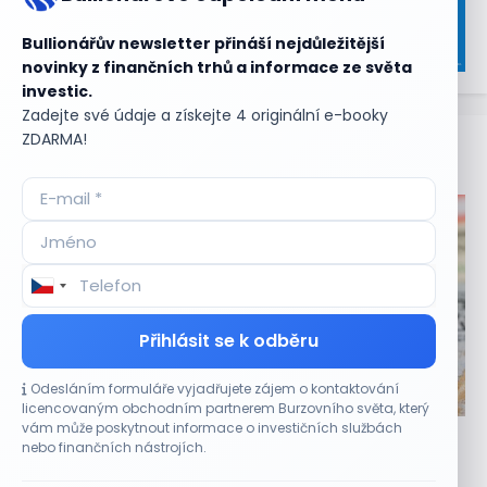
Bullionářův newsletter přináší nejdůležitější
novinky z finančních trhů a informace ze světa
investic.
Zadejte své údaje a získejte 4 originální e-booky
ZDARMA!
Aktuální
příležitosti
Přihlásit se k odběru
Odesláním formuláře vyjadřujete zájem o kontaktování
CO HÝBE TRHEM
licencovaným obchodním partnerem Burzovního světa, který
vám může poskytnout informace o investičních službách
Optimismus investorů podle Bank of America
nebo finančních nástrojích.
dosáhl maxima od roku 2021