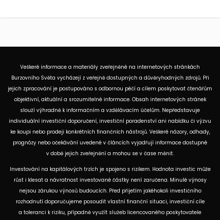
Veškeré informace a materiály zveřejněné na internetových stránkách
Burzovního Světa vycházejí z veřejně dostupných a důvěryhodných zdrojů. Při
jejich zpracování je postupováno s odbornou péčí a cílem poskytovat čtenářům
objektivní, aktuální a srozumitelné informace. Obsah internetových stránek
slouží výhradně k informačním a vzdělávacím účelům. Nepředstavuje
individuální investiční doporučení, investiční poradenství ani nabídku či výzvu
ke koupi nebo prodeji konkrétních finančních nástrojů. Veškeré názory, odhady,
prognózy nebo očekávání uvedené v článcích vyjadřují informace dostupné
v době jejich zveřejnění a mohou se v čase měnit.
Investování na kapitálových trzích je spojeno s rizikem. Hodnota investic může
růst i klesat a návratnost investované částky není zaručena. Minulé výnosy
nejsou zárukou výnosů budoucích. Před přijetím jakéhokoli investičního
rozhodnutí doporučujeme posoudit vlastní finanční situaci, investiční cíle
a toleranci k riziku, případně využít služeb licencovaného poskytovatele