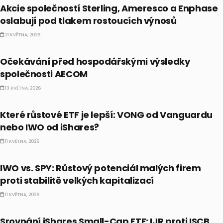
Akcie společností Sterling, Ameresco a Enphase
oslabují pod tlakem rostoucích výnosů
21 KVĚTNA, 2026
PRÁVĚ TEĎ
Očekávání před hospodářskými výsledky
společnosti AECOM
13 KVĚTNA, 2026
PRÁVĚ TEĎ
Které růstové ETF je lepší: VONG od Vanguardu
nebo IWO od iShares?
11 KVĚTNA, 2026
PRÁVĚ TEĎ
IWO vs. SPY: Růstový potenciál malých firem
proti stabilitě velkých kapitalizací
11 KVĚTNA, 2026
PRÁVĚ TEĎ
Srovnání iShares Small-Cap ETF: IJR proti ISCB