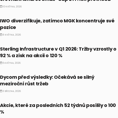
10 KVĚTNA, 2026
PRÁVĚ TEĎ
IWO diverzifikuje, zatímco MGK koncentruje své
pozice
8 KVĚTNA, 2026
PRÁVĚ TEĎ
Sterling Infrastructure v Q1 2026: Tržby vzrostly o
92 % a zisk na akcii o 120 %
5 KVĚTNA, 2026
PRÁVĚ TEĎ
Dycom před výsledky: Očekává se silný
meziroční růst tržeb
3 BŘEZNA, 2026
AKCIE
Akcie, které za posledních 52 týdnů posílily o 100
%