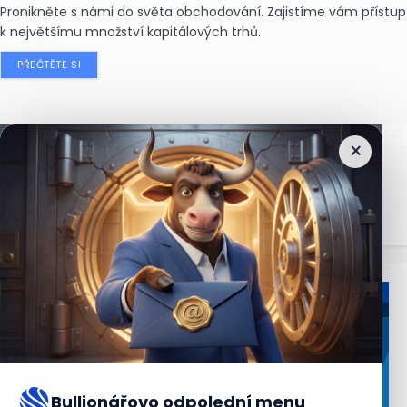
Pronikněte s námi do světa obchodování. Zajistíme vám přístup
k největšímu množství kapitálových trhů.
PŘEČTĚTE SI
×
Nejčtenější
zprávy
Bullionářovo odpolední menu