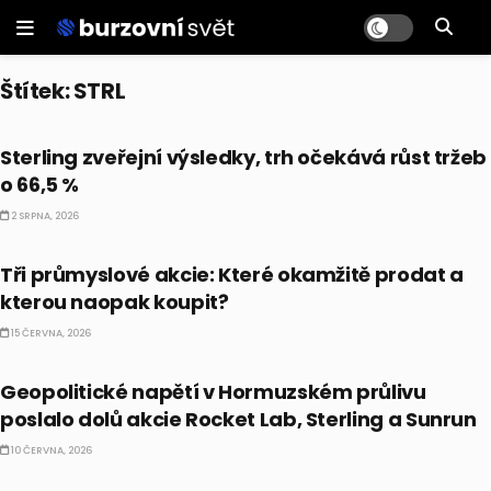
Štítek:
STRL
PRÁVĚ TEĎ
Sterling zveřejní výsledky, trh očekává růst tržeb
o 66,5 %
2 SRPNA, 2026
PRÁVĚ TEĎ
Tři průmyslové akcie: Které okamžitě prodat a
kterou naopak koupit?
15 ČERVNA, 2026
PRÁVĚ TEĎ
Geopolitické napětí v Hormuzském průlivu
poslalo dolů akcie Rocket Lab, Sterling a Sunrun
10 ČERVNA, 2026
PRÁVĚ TEĎ