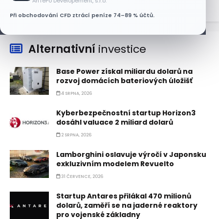
AnTePo Developement, s.r.o.
Při obchodování CFD ztrácí peníze 74–89 % účtů.
Alternativní
investice
Base Power získal miliardu dolarů na
rozvoj domácích bateriových úložišť
4 SRPNA, 2026
Kyberbezpečnostní startup Horizon3
dosáhl valuace 2 miliard dolarů
2 SRPNA, 2026
Lamborghini oslavuje výročí v Japonsku
exkluzivním modelem Revuelto
31 ČERVENCE, 2026
Startup Antares přilákal 470 milionů
dolarů, zaměří se na jaderné reaktory
pro vojenské základny