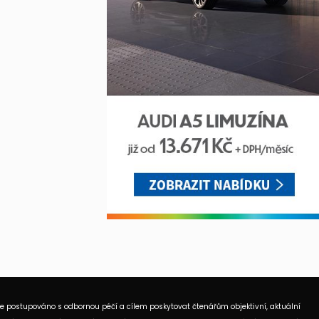
je postupováno s odbornou péčí a cílem poskytovat čtenářům objektivní, aktuální