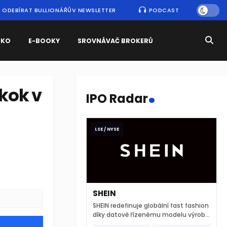
ODEBÍRAT BULLIONÁŘŮV NEWSLETTER
PODCAST
SKO
E-BOOKY
SROVNÁVAČ BROKERŮ
.
kok v
IPO Radar
LSE / NYSE
SHEIN
SHEIN redefinuje globální fast fashion
díky datově řízenému modelu výroby
a extrémně rychlému