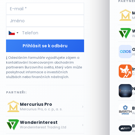
PARTNEŘ
M
Me
W
W
Přihlásit se k odběru
O
A
Odesláním formuláře vyjadřujete zájem o
kontaktování licencovaným obchodním
partnerem Burzovního světa, který vám může
I
poskytnout informace o investičních
CA
službách nebo finančních nástrojích.
N
PARTNEŘI:
E
Mercurius Pro
›
B
Mercurius Pro, o. c. p., a. s.
A
Wonderinterest
›
B
Wonderinterest Trading Ltd
A