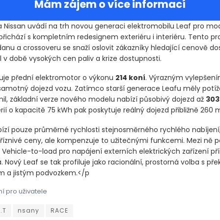
Mám zájem o více informací
 Nissan uvádí na trh novou generaci elektromobilu Leaf pro mo
přichází s kompletním redesignem exteriéru i interiéru. Tento pr
danu a crossoveru se snaží oslovit zákazníky hledající cenově d
 v době vysokých cen paliv a krize dostupnosti.
ťuje přední elektromotor o výkonu
214 koní
. Výrazným vylepšení
amotný dojezd vozu. Zatímco starší generace Leafu měly potíž
 mil, základní verze nového modelu nabízí působivý dojezd až
303
rií o kapacitě 75 kWh pak poskytuje reálný dojezd přibližně 260 mi
bízí pouze průměrné rychlosti stejnosměrného rychlého nabíjení,
příznivé ceny, ale kompenzuje to užitečnými funkcemi. Mezi ně p
 Vehicle-to-load pro napájení externích elektrických zařízení př
. Nový Leaf se tak profiluje jako racionální, prostorná volba s př
m a jistým podvozkem.</p
í pro uživatele
 Nissan uvádí na trh novou generaci elektromobilu Leaf pro model
 Nissan uvádí na trh novou generaci elektromobilu Leaf pro model
.T
nsany
RACE