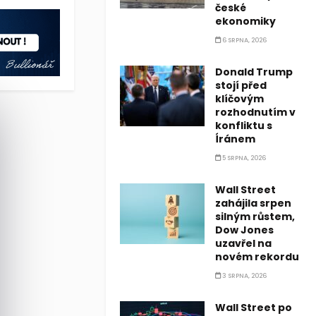
české
ekonomiky
6 SRPNA, 2026
Donald Trump
stojí před
klíčovým
rozhodnutím v
konfliktu s
Íránem
5 SRPNA, 2026
Wall Street
zahájila srpen
silným růstem,
Dow Jones
uzavřel na
novém rekordu
3 SRPNA, 2026
Wall Street po