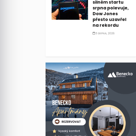
silném startu
srpna polevuje,
Dow Jones
přesto uzavřel
na rekordu
5 SRPNA, 2026