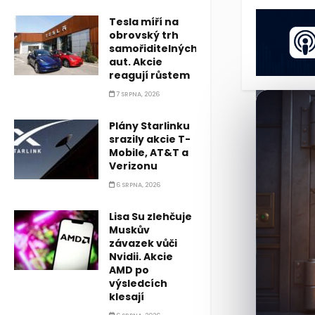
Tesla míří na
obrovský trh
samořiditelných
aut. Akcie
reagují růstem
7 SRPNA, 2026
Plány Starlinku
srazily akcie T-
Mobile, AT&T a
Verizonu
6 SRPNA, 2026
Lisa Su zlehčuje
Muskův
závazek vůči
Nvidii. Akcie
AMD po
výsledcích
klesají