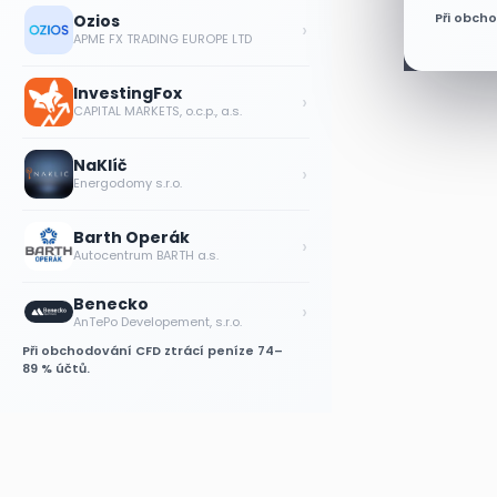
Při obch
Ozios
›
APME FX TRADING EUROPE LTD
InvestingFox
›
CAPITAL MARKETS, o.c.p., a.s.
NaKlíč
›
Energodomy s.r.o.
Barth Operák
›
Autocentrum BARTH a.s.
Benecko
›
AnTePo Developement, s.r.o.
Při obchodování CFD ztrácí peníze 74–
89 % účtů.