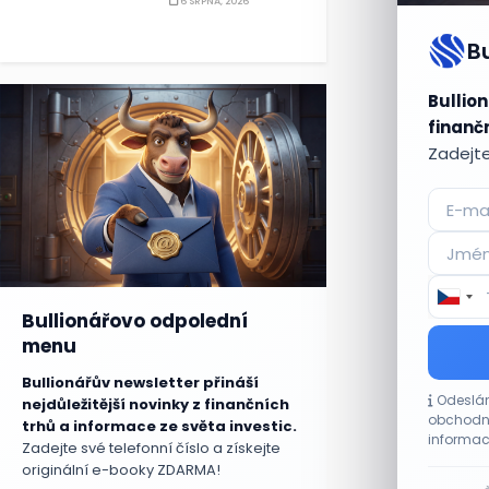
6 SRPNA, 2026
B
Bullion
finančn
Zadejte
Bullionářovo odpolední
menu
Bullionářův newsletter přináší
Odeslán
nejdůležitější novinky z finančních
obchodní
trhů a informace ze světa investic.
informac
Zadejte své telefonní číslo a získejte
originální e-booky ZDARMA!