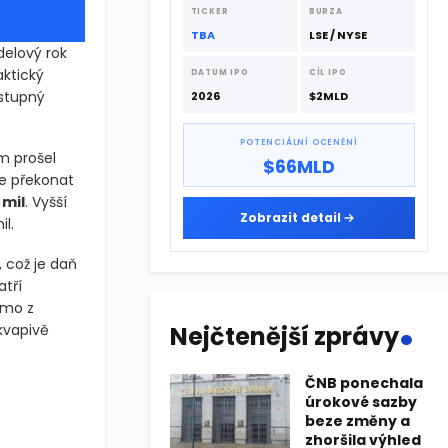
dodavatelskému řetězci.
TICKER
BURZA
TBA
LSE / NYSE
delový rok
aktický
DATUM IPO
CÍL IPO
ostupný
2026
$2MLD
POTENCIÁLNÍ OCENĚNÍ
m prošel
$66MLD
e překonat
 mil
. Vyšší
Zobrazit detail
l.
 což je daň
atří
.
ímo z
ekvapivě
Nejčtenější zprávy
ČNB ponechala
ový rok 2026, která přichází s kompletním redesignem exteriéru 
úrokové sazby
beze změny a
ový rok 2026, která přichází s kompletním redesignem exteriéru 
zhoršila výhled