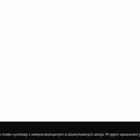
 Světa vycházejí z veřejně dostupných a důvěryhodných zdrojů. Při jejich zpracování 