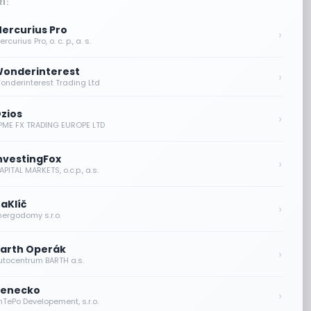
I:
ercurius Pro
›
rcurius Pro, o. c. p., a. s.
onderinterest
›
onderinterest Trading Ltd
zios
›
PME FX TRADING EUROPE LTD
nvestingFox
›
PITAL MARKETS, o.c.p., a.s.
aKlíč
›
nergodomy s.r.o.
arth Operák
›
utocentrum BARTH a.s.
enecko
›
nTePo Developement, s.r.o.