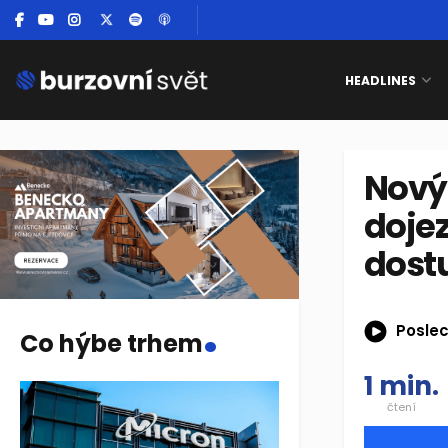
HEADLINES
Nový 
doje
dost
.
Poslec
Co hýbe trhem
1 min.
čtení