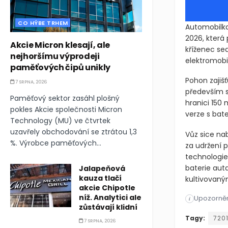
CO HÝBE TRHEM
Automobilka
2026, která 
Akcie Micron klesají, ale
kříženec se
nejhoršímu výprodeji
elektromobil
paměťových čipů unikly
Pohon zajiš
7 SRPNA, 2026
především s
Paměťový sektor zasáhl plošný
hranici 150
pokles Akcie společnosti Micron
verze s bate
Technology (MU) ve čtvrtek
uzavřely obchodování se ztrátou 1,3
Vůz sice na
%. Výrobce paměťových...
za udržení 
technologie
baterie auta
Jalapeňová
kauza tlačí
kultivovaný
akcie Chipotle
níž. Analytici ale
Upozorněn
Automobilka
i
zůstávají klidní
Automobilka
Tagy:
7201
7 SRPNA, 2026