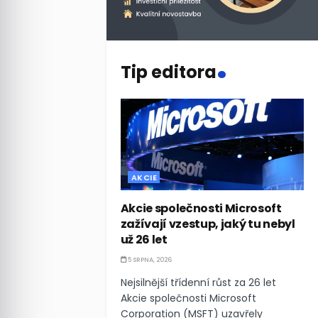
.
Tip editora
AKCIE
Akcie společnosti Microsoft
zažívají vzestup, jaký tu nebyl
už 26 let
5 SRPNA, 2026
Nejsilnější třídenní růst za 26 let
Akcie společnosti Microsoft
Corporation (MSFT) uzavřely