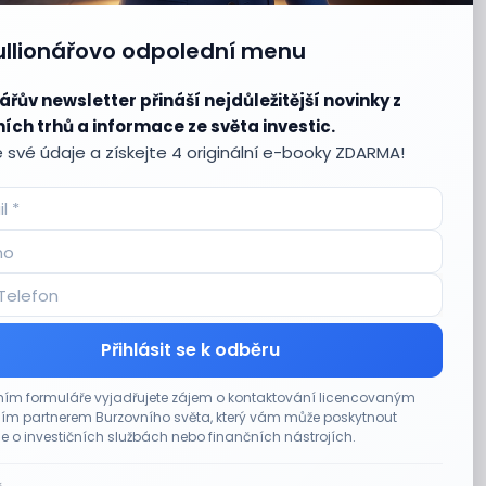
ullionářovo odpolední menu
ářův newsletter přináší nejdůležitější novinky z
ích trhů a informace ze světa investic.
 své údaje a získejte 4 originální e-booky ZDARMA!
Přihlásit se k odběru
ím formuláře vyjadřujete zájem o kontaktování licencovaným
m partnerem Burzovního světa, který vám může poskytnout
e o investičních službách nebo finančních nástrojích.