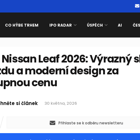
CO HÝBE TRHEM
IPO RADAR
ÚSPĚCH
AI
ČE
Nissan Leaf 2026: Výrazný s
zdu a moderní design za
upnou cenu
hněte si článek
30 května, 2026
Přihlaste se k odběru newsletteru