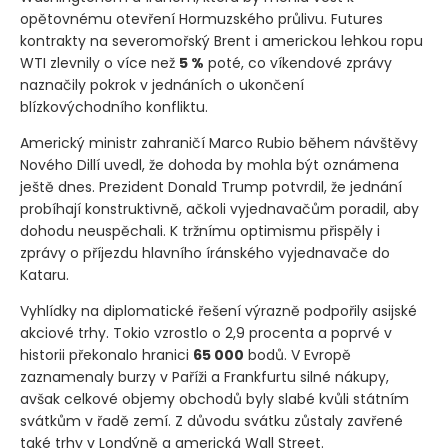
opětovnému otevření Hormuzského průlivu. Futures
kontrakty na severomořský Brent i americkou lehkou ropu
WTI zlevnily o více než
5 %
poté, co víkendové zprávy
naznačily pokrok v jednáních o ukončení
blízkovýchodního konfliktu.
Americký ministr zahraničí Marco Rubio během návštěvy
Nového Dillí uvedl, že dohoda by mohla být oznámena
ještě dnes. Prezident Donald Trump potvrdil, že jednání
probíhají konstruktivně, ačkoli vyjednavačům poradil, aby
dohodu neuspěchali. K tržnímu optimismu přispěly i
zprávy o příjezdu hlavního íránského vyjednavače do
Kataru.
Vyhlídky na diplomatické řešení výrazně podpořily asijské
akciové trhy. Tokio vzrostlo o 2,9 procenta a poprvé v
historii překonalo hranici
65 000
bodů. V Evropě
zaznamenaly burzy v Paříži a Frankfurtu silné nákupy,
avšak celkové objemy obchodů byly slabé kvůli státním
svátkům v řadě zemí. Z důvodu svátku zůstaly zavřené
také trhy v Londýně a americká Wall Street.