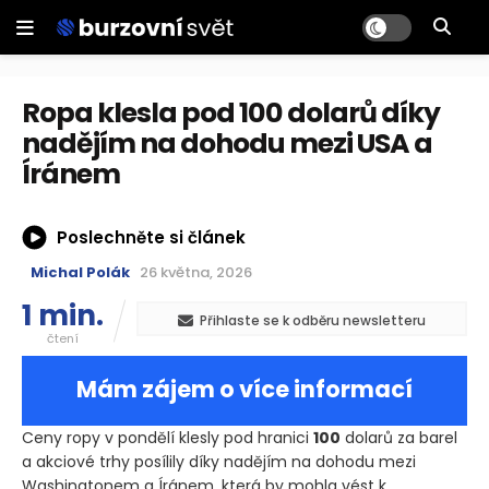
Ropa klesla pod 100 dolarů díky
nadějím na dohodu mezi USA a
Íránem
Poslechněte si článek
Michal Polák
26 května, 2026
1 min.
Přihlaste se k odběru newsletteru
čtení
Mám zájem o více informací
Ceny ropy v pondělí klesly pod hranici
100
dolarů za barel
a akciové trhy posílily díky nadějím na dohodu mezi
Washingtonem a Íránem, která by mohla vést k