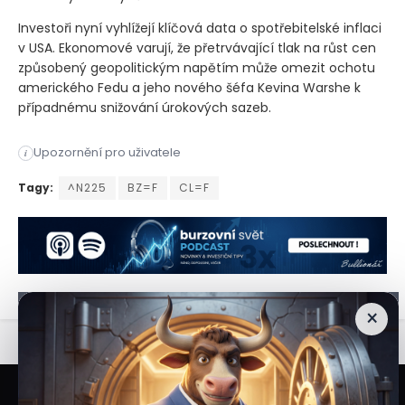
Investoři nyní vyhlížejí klíčová data o spotřebitelské inflaci
v USA. Ekonomové varují, že přetrvávající tlak na růst cen
způsobený geopolitickým napětím může omezit ochotu
amerického Fedu a jeho nového šéfa Kevina Warshe k
případnému snižování úrokových sazeb.
Ceny ropy v pondělí klesly pod hranici 100 dolarů za barel a
Upozornění pro uživatele
i
Ceny ropy v pondělí klesly pod hranici 100 dolarů za barel a
Tagy:
^N225
BZ=F
CL=F
×
Veškeré informace a materiály zveřejněné na internetových stránkách