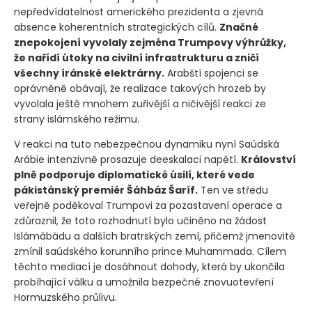
nepředvídatelnost amerického prezidenta a zjevná
absence koherentních strategických cílů.
Značné
znepokojení vyvolaly zejména Trumpovy výhrůžky,
že nařídí útoky na civilní infrastrukturu a zničí
všechny íránské elektrárny.
Arabští spojenci se
oprávněně obávají, že realizace takových hrozeb by
vyvolala ještě mnohem zuřivější a ničivější reakci ze
strany islámského režimu.
V reakci na tuto nebezpečnou dynamiku nyní Saúdská
Arábie intenzivně prosazuje deeskalaci napětí.
Království
plně podporuje diplomatické úsilí, které vede
pákistánský premiér Šáhbáz Šaríf.
Ten ve středu
veřejně poděkoval Trumpovi za pozastavení operace a
zdůraznil, že toto rozhodnutí bylo učiněno na žádost
Islámábádu a dalších bratrských zemí, přičemž jmenovitě
zmínil saúdského korunního prince Muhammada. Cílem
těchto mediací je dosáhnout dohody, která by ukončila
probíhající válku a umožnila bezpečné znovuotevření
Hormuzského průlivu.