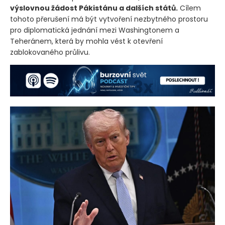
výslovnou žádost Pákistánu a dalších států.
Cílem
tohoto přerušení má být vytvoření nezbytného prostoru
pro diplomatická jednání mezi Washingtonem a
Teheránem, která by mohla vést k otevření
zablokovaného průlivu.