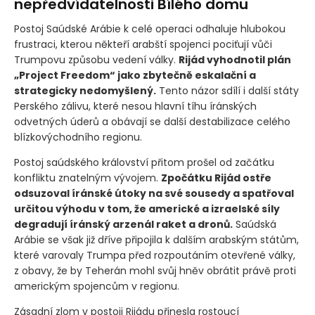
nepředvídatelnosti Bílého domu
Postoj Saúdské Arábie k celé operaci odhaluje hlubokou
frustraci, kterou někteří arabští spojenci pociťují vůči
Trumpovu způsobu vedení války.
Rijád vyhodnotil plán
„Project Freedom“ jako zbytečně eskalační a
strategicky nedomyšlený.
Tento názor sdílí i další státy
Perského zálivu, které nesou hlavní tíhu íránských
odvetných úderů a obávají se další destabilizace celého
blízkovýchodního regionu.
Postoj saúdského království přitom prošel od začátku
konfliktu znatelným vývojem.
Zpočátku Rijád ostře
odsuzoval íránské útoky na své sousedy a spatřoval
určitou výhodu v tom, že americké a izraelské síly
degradují íránský arzenál raket a dronů.
Saúdská
Arábie se však již dříve připojila k dalším arabským státům,
které varovaly Trumpa před rozpoutáním otevřené války,
z obavy, že by Teherán mohl svůj hněv obrátit právě proti
americkým spojencům v regionu.
Zásadní zlom v postoji Rijádu přinesla rostoucí