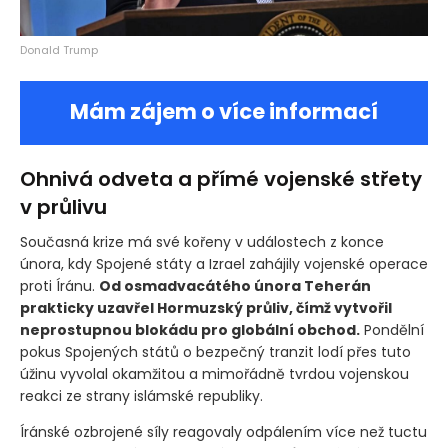
Donald Trump
Mám zájem o více informací
Ohnivá odveta a přímé vojenské střety
v průlivu
Současná krize má své kořeny v událostech z konce
února, kdy Spojené státy a Izrael zahájily vojenské operace
proti Íránu.
Od osmadvacátého února Teherán
prakticky uzavřel Hormuzský průliv, čímž vytvořil
neprostupnou blokádu pro globální obchod.
Pondělní
pokus Spojených států o bezpečný tranzit lodí přes tuto
úžinu vyvolal okamžitou a mimořádně tvrdou vojenskou
reakci ze strany islámské republiky.
Íránské ozbrojené síly reagovaly odpálením více než tuctu