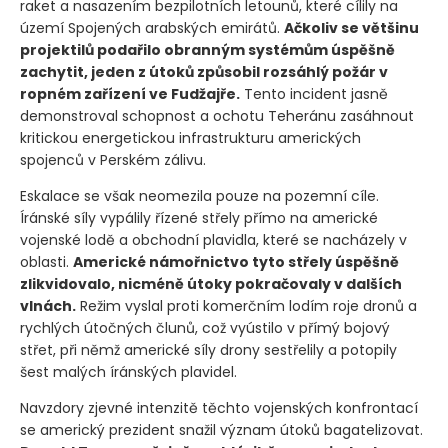
raket a nasazením bezpilotních letounů, které cílily na
území Spojených arabských emirátů.
Ačkoliv se většinu
projektilů podařilo obranným systémům úspěšně
zachytit, jeden z útoků způsobil rozsáhlý požár v
ropném zařízení ve Fudžajře.
Tento incident jasně
demonstroval schopnost a ochotu Teheránu zasáhnout
kritickou energetickou infrastrukturu amerických
spojenců v Perském zálivu.
Eskalace se však neomezila pouze na pozemní cíle.
Íránské síly vypálily řízené střely přímo na americké
vojenské lodě a obchodní plavidla, které se nacházely v
oblasti.
Americké námořnictvo tyto střely úspěšně
zlikvidovalo, nicméně útoky pokračovaly v dalších
vlnách.
Režim vyslal proti komerčním lodím roje dronů a
rychlých útočných člunů, což vyústilo v přímý bojový
střet, při němž americké síly drony sestřelily a potopily
šest malých íránských plavidel.
Navzdory zjevné intenzitě těchto vojenských konfrontací
se americký prezident snažil význam útoků bagatelizovat.