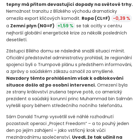
tepny má přitom devastující dopady na světové trhy.
Nemožnost tranzitu z Blízkého východu dramaticky
omezila export klíčových komodit.
Ropa
(CL=F)
-0,39 %
a
Zemní plyn
(NG=F)
+1,59 %
se tak ocitly v centru
nejhorší globální energetické krize za několik posledních
desetiletí.
Zástupci Bílého domu se následně snažili situaci mírnit.
Oficiální představitel administrativy prohlásil, že regionální
spojenci byli o Trumpově plánu s předstihem informováni,
a zprávy o saúdském zákazu označil za smyšlené.
Navzdory těmto prohlášením však k odblokování
situace došlo až po osobní intervenci.
Omezení byla
ze strany království zrušena teprve poté, co americký
prezident a saúdský korunní princ Muhammad bin Salmán
vyřešili spory během středečního nočního telefonátu.
Sám Donald Trump vysvětlil své náhlé rozhodnutí
pozastavit operaci „Project Freedom“ – a to pouhý jeden
den po jejím zahájení – jako vstřícný krok vůči
mezinárodnímu společenství.
Uvedl, že tak učinil na