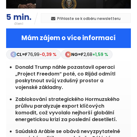
5 min.
Přihlaste se k odběru newsletteru
čtení
Mám zájem o více informací
CL=F
76,99
-0,39 %
NG=F
2,68
+1,59 %
Donald Trump náhle pozastavil operaci
„Project Freedom“ poté, co Rijád odmítl
poskytnout svůj vzdušný prostor a
vojenské základny.
Zablokování strategického Hormuzského
průlivu paralyzuje export klíčových
komodit, což vyvolalo nejhorší globální
energetickou krizi za poslední desetiletí.
Saúdská Arábie se obává nevyzpytatelné