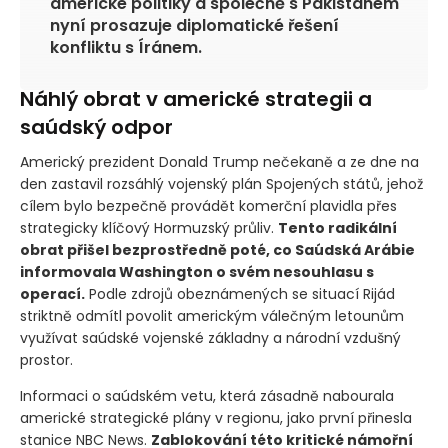
americké politiky a společně s Pákistánem
nyní prosazuje diplomatické řešení
konfliktu s Íránem.
Náhlý obrat v americké strategii a
saúdský odpor
Americký prezident Donald Trump nečekaně a ze dne na
den zastavil rozsáhlý vojenský plán Spojených států, jehož
cílem bylo bezpečně provádět komerční plavidla přes
strategicky klíčový Hormuzský průliv.
Tento radikální
obrat přišel bezprostředně poté, co Saúdská Arábie
informovala Washington o svém nesouhlasu s
operací.
Podle zdrojů obeznámených se situací Rijád
striktně odmítl povolit americkým válečným letounům
využívat saúdské vojenské základny a národní vzdušný
prostor.
Informaci o saúdském vetu, která zásadně nabourala
americké strategické plány v regionu, jako první přinesla
stanice NBC News.
Zablokování této kritické námořní