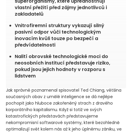
superorganismy, které upřednostňují
vlastní přežití před zájmy jednotlivců i
zakladatelů
Vnitrofiremní struktury vykazují silný
pasivní odpor vůči technologickým
inovacím kvůli touze po bezpečí a
předvídatelnosti
Nalití obrovské technologické moci do
neosobních institucí představuje riziko,
pokud jsou jejich hodnoty v rozporu s
lidstvem
Jak správně poznamenal spisovatel Ted Chiang, většina
současných obav z umělé inteligence se dá nejlépe
pochopit jako hluboce zakořeněný strach z dravého
korporátního kapitalismu. Když si totiž ve svých
katastrofických představách představujeme
nekompromisní softwarové systémy, které bezohledně
optimalizují svět kolem nás až k jeho úplnému zániku, ve