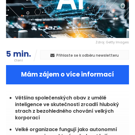
Zdroj: Getty Images
5 min.
Přihlaste se k odběru newsletteru
čtení
Mám zájem o více informací
Většina společenských obav z umělé
inteligence ve skutečnosti zrcadlí hluboký
strach z bezohledného chování velkých
korporací
Velké organizace fungují jako autonomní