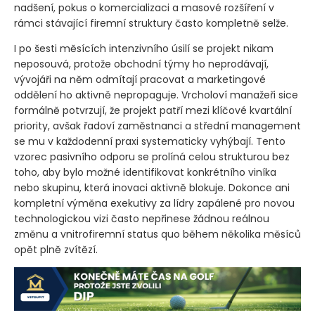
nadšení, pokus o komercializaci a masové rozšíření v
rámci stávající firemní struktury často kompletně selže.
I po šesti měsících intenzivního úsilí se projekt nikam
neposouvá, protože obchodní týmy ho neprodávají,
vývojáři na něm odmítají pracovat a marketingové
oddělení ho aktivně nepropaguje. Vrcholoví manažeři sice
formálně potvrzují, že projekt patří mezi klíčové kvartální
priority, avšak řadoví zaměstnanci a střední management
se mu v každodenní praxi systematicky vyhýbají. Tento
vzorec pasivního odporu se prolíná celou strukturou bez
toho, aby bylo možné identifikovat konkrétního viníka
nebo skupinu, která inovaci aktivně blokuje. Dokonce ani
kompletní výměna exekutivy za lídry zapálené pro novou
technologickou vizi často nepřinese žádnou reálnou
změnu a vnitrofiremní status quo během několika měsíců
opět plně zvítězí.