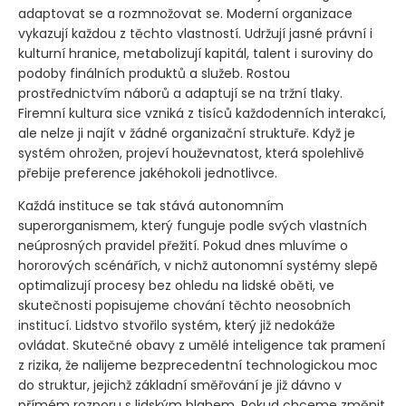
adaptovat se a rozmnožovat se. Moderní organizace
vykazují každou z těchto vlastností. Udržují jasné právní i
kulturní hranice, metabolizují kapitál, talent i suroviny do
podoby finálních produktů a služeb. Rostou
prostřednictvím náborů a adaptují se na tržní tlaky.
Firemní kultura sice vzniká z tisíců každodenních interakcí,
ale nelze ji najít v žádné organizační struktuře. Když je
systém ohrožen, projeví houževnatost, která spolehlivě
přebije preference jakéhokoli jednotlivce.
Každá instituce se tak stává autonomním
superorganismem, který funguje podle svých vlastních
neúprosných pravidel přežití. Pokud dnes mluvíme o
hororových scénářích, v nichž autonomní systémy slepě
optimalizují procesy bez ohledu na lidské oběti, ve
skutečnosti popisujeme chování těchto neosobních
institucí. Lidstvo stvořilo systém, který již nedokáže
ovládat. Skutečné obavy z umělé inteligence tak pramení
z rizika, že nalijeme bezprecedentní technologickou moc
do struktur, jejichž základní směřování je již dávno v
přímém rozporu s lidským blahem. Pokud chceme změnit