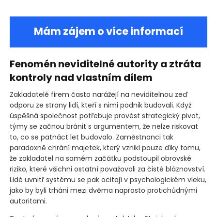
Mám zájem o více informací
Fenomén neviditelné autority a ztráta
kontroly nad vlastním dílem
Zakladatelé firem často narážejí na neviditelnou zeď
odporu ze strany lidí, kteří s nimi podnik budovali. Když
úspěšná společnost potřebuje provést strategický pivot,
týmy se začnou bránit s argumentem, že nelze riskovat
to, co se patnáct let budovalo. Zaměstnanci tak
paradoxně chrání majetek, který vznikl pouze díky tomu,
že zakladatel na samém začátku podstoupil obrovské
riziko, které všichni ostatní považovali za čisté bláznovství.
Lidé uvnitř systému se pak ocitají v psychologickém vleku,
jako by byli trháni mezi dvěma naprosto protichůdnými
autoritami.