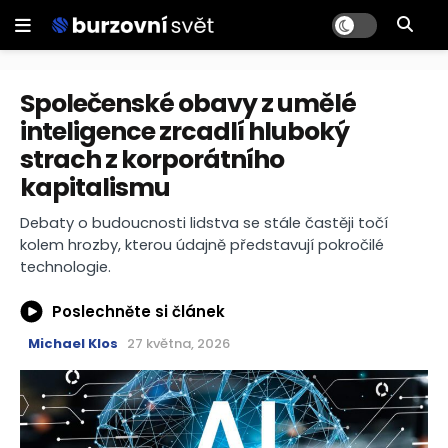
Společenské obavy z umělé
inteligence zrcadlí hluboký
strach z korporátního
kapitalismu
Debaty o budoucnosti lidstva se stále častěji točí
kolem hrozby, kterou údajně představují pokročilé
technologie.
Poslechněte si článek
Michael Klos
27 května, 2026