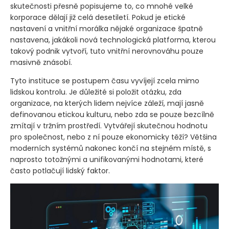
skutečnosti přesně popisujeme to, co mnohé velké
korporace dělají již celá desetiletí. Pokud je etické
nastavení a vnitřní morálka nějaké organizace špatně
nastavena, jakákoli nová technologická platforma, kterou
takový podnik vytvoří, tuto vnitřní nerovnováhu pouze
masivně znásobí.
Tyto instituce se postupem času vyvíjejí zcela mimo
lidskou kontrolu. Je důležité si položit otázku, zda
organizace, na kterých lidem nejvíce záleží, mají jasně
definovanou etickou kulturu, nebo zda se pouze bezcílně
zmítají v tržním prostředí. Vytvářejí skutečnou hodnotu
pro společnost, nebo z ní pouze ekonomicky těží? Většina
moderních systémů nakonec končí na stejném místě, s
naprosto totožnými a unifikovanými hodnotami, které
často potlačují lidský faktor.