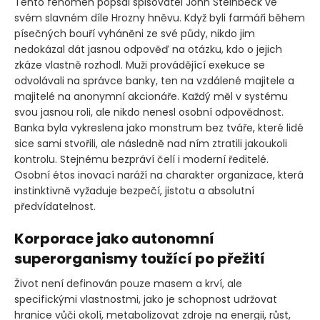
Tento fenomén popsal spisovatel John Steinbeck ve
svém slavném díle Hrozny hněvu. Když byli farmáři během
písečných bouří vyháněni ze své půdy, nikdo jim
nedokázal dát jasnou odpověď na otázku, kdo o jejich
zkáze vlastně rozhodl. Muži provádějící exekuce se
odvolávali na správce banky, ten na vzdálené majitele a
majitelé na anonymní akcionáře. Každý měl v systému
svou jasnou roli, ale nikdo nenesl osobní odpovědnost.
Banka byla vykreslena jako monstrum bez tváře, které lidé
sice sami stvořili, ale následně nad ním ztratili jakoukoli
kontrolu. Stejnému bezpráví čelí i moderní ředitelé.
Osobní étos inovací naráží na charakter organizace, která
instinktivně vyžaduje bezpečí, jistotu a absolutní
předvídatelnost.
Korporace jako autonomní
superorganismy toužící po přežití
Život není definován pouze masem a krví, ale
specifickými vlastnostmi, jako je schopnost udržovat
hranice vůči okolí, metabolizovat zdroje na energii, růst,