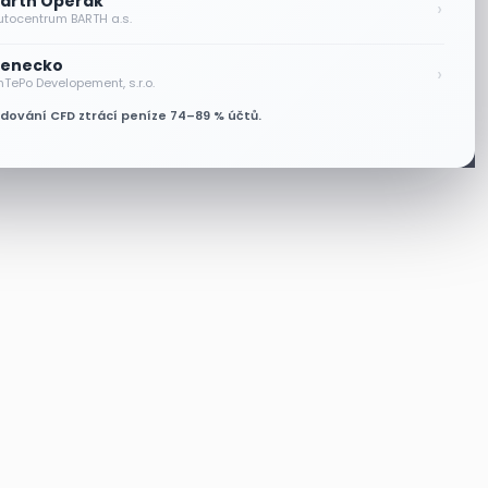
arth Operák
›
utocentrum BARTH a.s.
enecko
›
nTePo Developement, s.r.o.
odování CFD ztrácí peníze 74–89 % účtů.