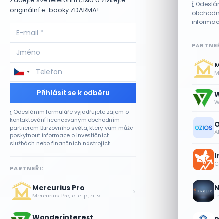
Zadejte své telefonní číslo a získejte
Odeslán
originální e-booky ZDARMA!
obchodní
informac
PARTNEŘ
M
Me
Přihlásit se k odběru
W
W
Odesláním formuláře vyjadřujete zájem o
kontaktování licencovaným obchodním
O
partnerem Burzovního světa, který vám může
A
poskytnout informace o investičních
službách nebo finančních nástrojích.
I
CA
PARTNEŘI:
N
Mercurius Pro
›
E
Mercurius Pro, o. c. p., a. s.
Wonderinterest