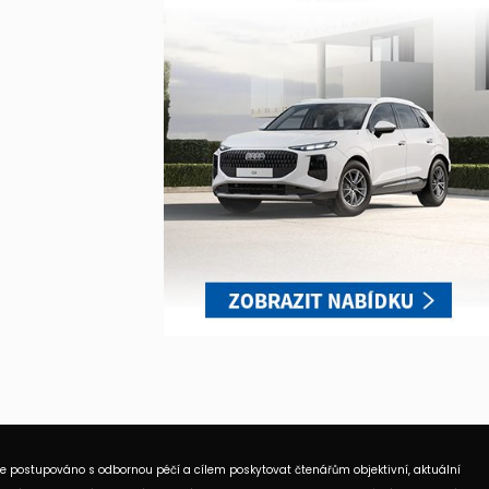
je postupováno s odbornou péčí a cílem poskytovat čtenářům objektivní, aktuální