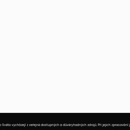
 Světa vycházejí z veřejně dostupných a důvěryhodných zdrojů. Při jejich zpracování 