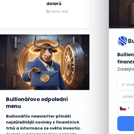
dolarů
6 SRPNA, 2026
B
Bullion
finančn
Zadejte
Bullionářovo odpolední
menu
Bullionářův newsletter přináší
nejdůležitější novinky z finančních
trhů a informace ze světa investic.