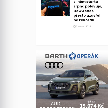
silném startu
srpna polevuje,
Dow Jones
přesto uzavřel
na rekordu
5 SRPNA, 2026