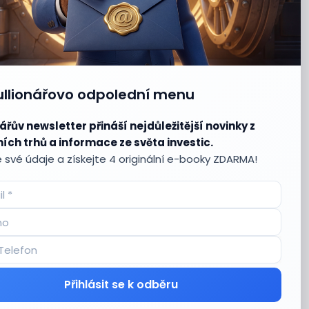
ullionářovo odpolední menu
ářův newsletter přináší nejdůležitější novinky z
ích trhů a informace ze světa investic.
 své údaje a získejte 4 originální e-booky ZDARMA!
Přihlásit se k odběru