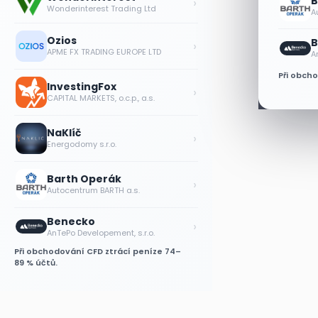
B
›
Wonderinterest Trading Ltd
A
Ozios
B
›
APME FX TRADING EUROPE LTD
A
Při obch
InvestingFox
›
CAPITAL MARKETS, o.c.p., a.s.
NaKlíč
›
Energodomy s.r.o.
Barth Operák
›
Autocentrum BARTH a.s.
Benecko
›
AnTePo Developement, s.r.o.
Při obchodování CFD ztrácí peníze 74–
89 % účtů.