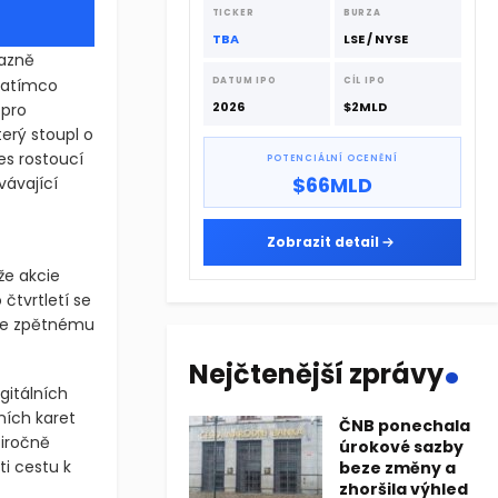
dodavatelskému řetězci.
TICKER
BURZA
TBA
LSE / NYSE
razně
 zatímco
DATUM IPO
CÍL IPO
2026
$2MLD
 pro
erý stoupl o
řes rostoucí
POTENCIÁLNÍ OCENĚNÍ
$66MLD
vávající
Zobrazit detail
že akcie
čtvrtletí se
 ke zpětnému
.
Nejčtenější zprávy
gitálních
ních karet
ČNB ponechala
iročně
úrokové sazby
i cestu k
beze změny a
zhoršila výhled