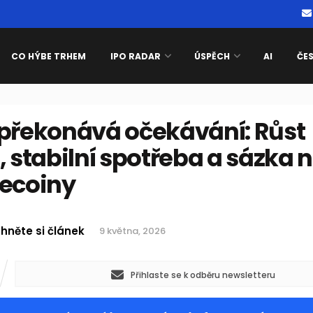
CO HÝBE TRHEM
IPO RADAR
ÚSPĚCH
AI
ČE
 překonává očekávání: Růst
, stabilní spotřeba a sázka 
lecoiny
hněte si článek
9 května, 2026
Přihlaste se k odběru newsletteru