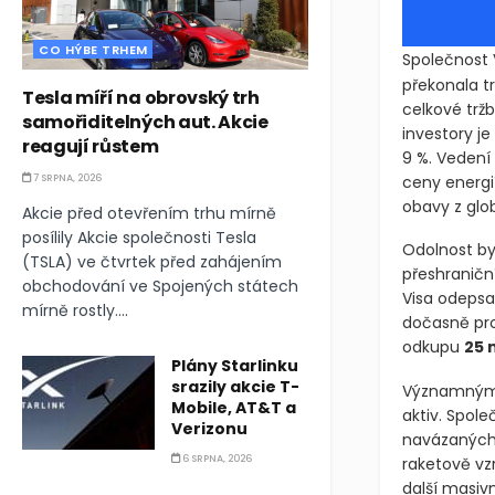
CO HÝBE TRHEM
Společnost 
překonala tr
Tesla míří na obrovský trh
celkové tržb
samořiditelných aut. Akcie
investory j
reagují růstem
9 %. Vedení 
7 SRPNA, 2026
ceny energií
obavy z glob
Akcie před otevřením trhu mírně
posílily Akcie společnosti Tesla
Odolnost by
(TSLA) ve čtvrtek před zahájením
přeshraničn
obchodování ve Spojených státech
Visa odepsa
mírně rostly....
dočasně pro
odkupu
25 
Plány Starlinku
srazily akcie T-
Významným m
Mobile, AT&T a
aktiv. Spol
Verizonu
navázaných 
6 SRPNA, 2026
raketově vz
další masiv