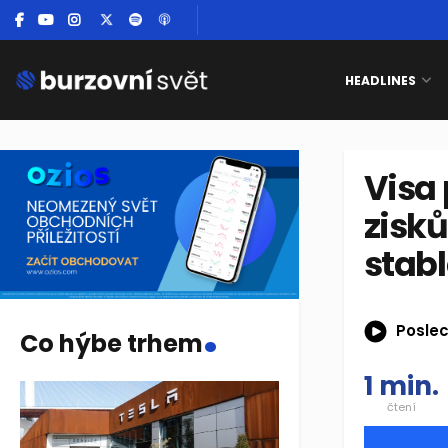
HEADLINES
Visa
zisků
stab
.
Poslec
Co hýbe trhem
1 min.
čtení