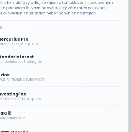
ím formuláře vyjadřujete zájem o kontaktování licencovaným
m partnerem Burzovního světa, který vám může poskytnout
e o investičních službách nebo finančních nástrojích.
I:
ercurius Pro
›
rcurius Pro, o. c. p., a. s.
onderinterest
›
onderinterest Trading Ltd
zios
›
PME FX TRADING EUROPE LTD
nvestingFox
›
PITAL MARKETS, o.c.p., a.s.
aKlíč
›
nergodomy s.r.o.