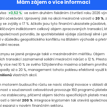
Mám zájem o více informací
Visa
+0,52 %
ve svém druhém fiskálním čtvrtletí roku 2026 vý
žní očekávání. Upravený zisk na akcii meziročně vzrostl o
20 %
,
y se zvýšily o 17 %. Ačkoliv jsou tyto finanční ukazatele působivé,
e klíčovým indikátorem celkový objem zpracovaných transakcí, kt
společnosti potvrdilo, že spotřebitelské výdaje zůstávají silné i p
 v důsledku geopolitického konfliktu na Blízkém východě a přetr
ální recese.
znysu se jasně projevuje také v mezinárodním měřítku. Objem
ích transakcí zaznamenal solidní meziroční nárůst o 12 %. Přesto
ly více než 10 % ze svého 52týdenního maxima a během prvního 
padly až o 20 %, management tohoto poklesu efektivně využil
milionů
vlastních akcií.
otorem budoucího růstu se navíc stávají inovace v oblasti di
ečnost v současnosti celosvětově provozuje 160 programů plateb
na stablecoiny, přičemž objem těchto specifických plateb mez
rostl o téměř
200 %
. Integrace kryptoměn tak otevírá společnost
ní expanzi v novém finančním sektoru.