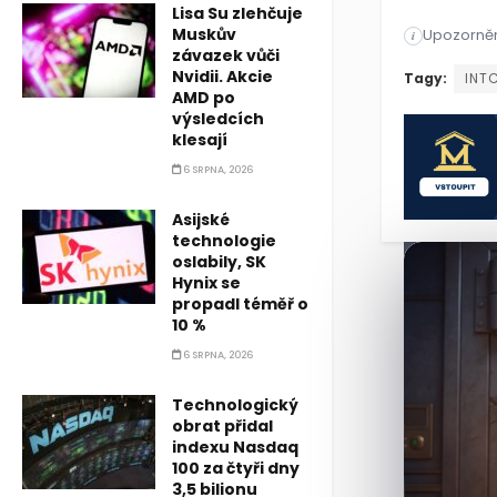
Lisa Su zlehčuje
Muskův
Upozorněn
Společnost 
i
závazek vůči
Nvidii. Akcie
Společnost 
Tagy:
INT
AMD po
výsledcích
klesají
6 SRPNA, 2026
Asijské
technologie
oslabily, SK
Hynix se
propadl téměř o
10 %
6 SRPNA, 2026
Technologický
obrat přidal
indexu Nasdaq
100 za čtyři dny
3,5 bilionu