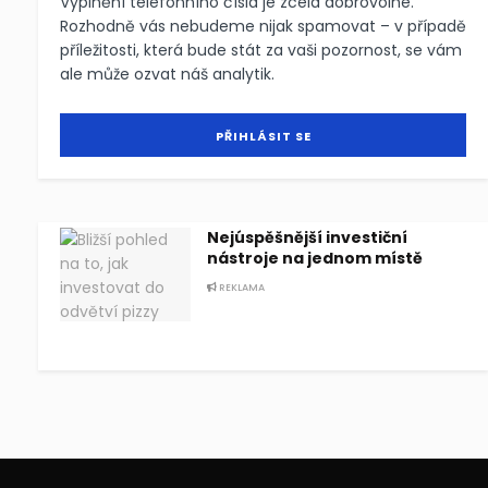
Vyplnění telefonního čísla je zcela dobrovolné.
Rozhodně vás nebudeme nijak spamovat – v případě
příležitosti, která bude stát za vaši pozornost, se vám
ale může ozvat náš analytik.
Nejúspěšnější investiční
nástroje na jednom místě
REKLAMA