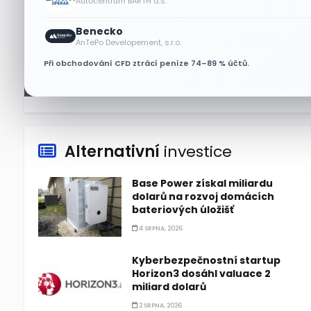
Autocentrum BARTH a.s.
Akcie Micron klesají, ale
Benecko
nejhoršímu výprodeji
AnTePo Developement, s.r.o.
paměťových čipů unikly
Při obchodování CFD ztrácí peníze 74–89 % účtů.
7 SRPNA, 2026
Alternativní
investice
Base Power získal miliardu
dolarů na rozvoj domácích
bateriových úložišť
4 SRPNA, 2026
Kyberbezpečnostní startup
Horizon3 dosáhl valuace 2
miliard dolarů
2 SRPNA, 2026