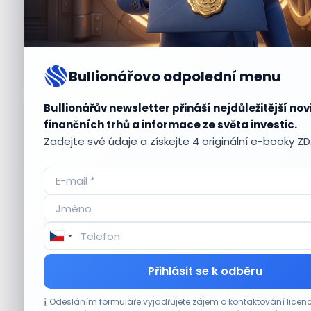
Bullionářovo odpolední menu
Bullionářův newsletter přináší nejdůležitější nov
Aktuální
příležitosti
finančních trhů a informace ze světa investic.
Zadejte své údaje a získejte 4 originální e-booky Z
CO HÝBE TRHEM
Přihlásit se k odběru
Etsy překonala odhady tržeb, objem prodejů
Odesláním formuláře vyjadřujete zájem o kontaktování lic