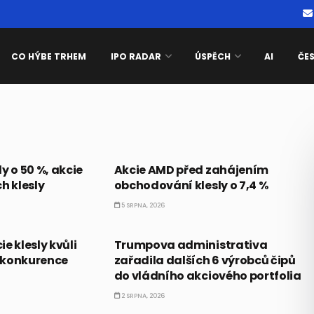
CO HÝBE TRHEM
IPO RADAR
ÚSPĚCH
AI
ČE
PRÁVĚ TEĎ
y o 50 %, akcie
Akcie AMD před zahájením
h klesly
obchodování klesly o 7,4 %
5 SRPNA, 2026
AKCIE
e klesly kvůli
Trumpova administrativa
 konkurence
zařadila dalších 6 výrobců čipů
do vládního akciového portfolia
2 SRPNA, 2026
PRÁVĚ TEĎ