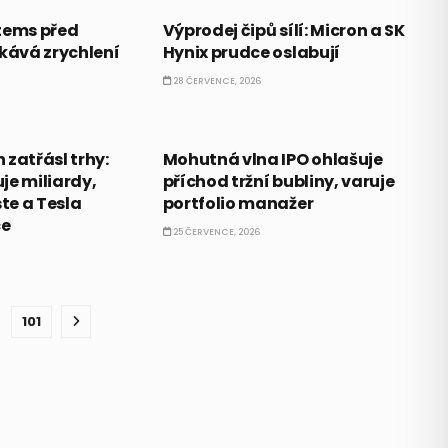
tems před
Výprodej čipů sílí: Micron a SK
ekává zrychlení
Hynix prudce oslabují
28 ČERVENCE, 2026
AKCIE
zatřásl trhy:
Mohutná vlna IPO ohlašuje
je miliardy,
příchod tržní bubliny, varuje
ste a Tesla
portfolio manažer
ce
25 ČERVENCE, 2026
101