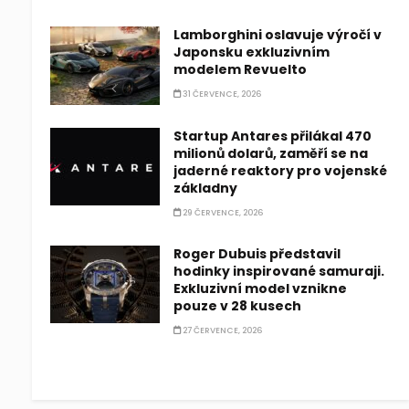
Lamborghini oslavuje výročí v
Japonsku exkluzivním
modelem Revuelto
31 ČERVENCE, 2026
Startup Antares přilákal 470
milionů dolarů, zaměří se na
jaderné reaktory pro vojenské
základny
29 ČERVENCE, 2026
Roger Dubuis představil
hodinky inspirované samuraji.
Exkluzivní model vznikne
pouze v 28 kusech
27 ČERVENCE, 2026