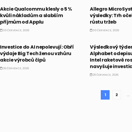
Akcie Qualcommu klesly o 5 %
Allegro MicroSys
kvůli nákladům a slabším
výsledky: Trh oč
příjmům od Applu
růstu tržeb
30 ČERVENCE, 2026
30 ČERVENCE, 2026
PRÁVĚ TEĎ
PRÁVĚ TEĎ
Investice do AI nepolevují: Obří
Výsledkový týden 
výdaje Big Tech ženou vzhůru
Alphabet odepisu
akcie výrobců čipů
Intel raketově ro
navyšuje investi
26 ČERVENCE, 2026
25 ČERVENCE, 2026
1
2
…