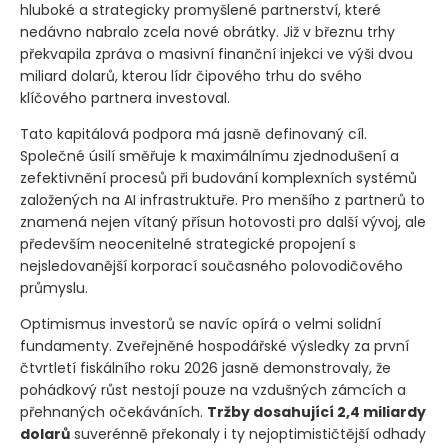
hluboké a strategicky promyšlené partnerství, které
nedávno nabralo zcela nové obrátky. Již v březnu trhy
překvapila zpráva o masivní finanční injekci ve výši dvou
miliard dolarů, kterou lídr čipového trhu do svého
klíčového partnera investoval.
Tato kapitálová podpora má jasně definovaný cíl.
Společné úsilí směřuje k maximálnímu zjednodušení a
zefektivnění procesů při budování komplexních systémů
založených na AI infrastruktuře. Pro menšího z partnerů to
znamená nejen vítaný přísun hotovosti pro další vývoj, ale
především neocenitelné strategické propojení s
nejsledovanější korporací současného polovodičového
průmyslu.
Optimismus investorů se navíc opírá o velmi solidní
fundamenty. Zveřejněné hospodářské výsledky za první
čtvrtletí fiskálního roku 2026 jasně demonstrovaly, že
pohádkový růst nestojí pouze na vzdušných zámcích a
přehnaných očekáváních.
Tržby dosahující 2,4 miliardy
dolarů
suverénně překonaly i ty nejoptimističtější odhady