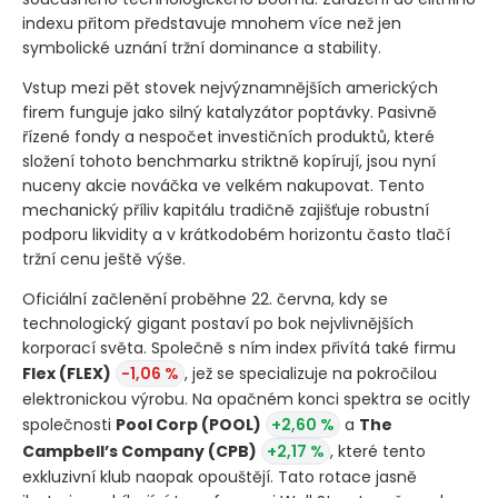
indexu přitom představuje mnohem více než jen
symbolické uznání tržní dominance a stability.
Vstup mezi pět stovek nejvýznamnějších amerických
firem funguje jako silný katalyzátor poptávky. Pasivně
řízené fondy a nespočet investičních produktů, které
složení tohoto benchmarku striktně kopírují, jsou nyní
nuceny akcie nováčka ve velkém nakupovat. Tento
mechanický příliv kapitálu tradičně zajišťuje robustní
podporu likvidity a v krátkodobém horizontu často tlačí
tržní cenu ještě výše.
Oficiální začlenění proběhne 22. června, kdy se
technologický gigant postaví po bok nejvlivnějších
korporací světa. Společně s ním index přivítá také firmu
Flex
(FLEX)
-1,06 %
, jež se specializuje na pokročilou
elektronickou výrobu. Na opačném konci spektra se ocitly
společnosti
Pool Corp
(POOL)
+2,60 %
a
The
Campbell’s Company
(CPB)
+2,17 %
, které tento
exkluzivní klub naopak opouštějí. Tato rotace jasně