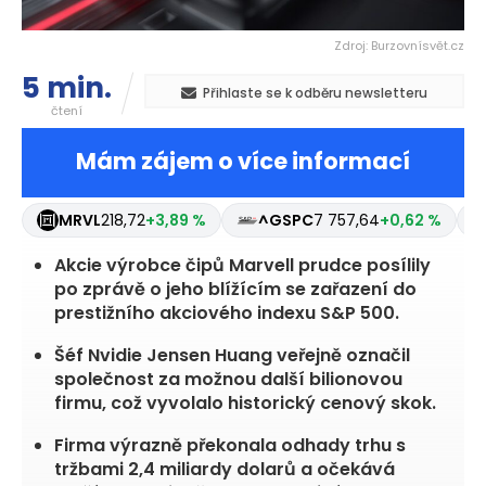
Zdroj: Burzovnísvět.cz
5 min.
Přihlaste se k odběru newsletteru
čtení
Mám zájem o více informací
MRVL
218,72
+3,89 %
^GSPC
7 757,64
+0,62 %
Akcie výrobce čipů Marvell prudce posílily
po zprávě o jeho blížícím se zařazení do
prestižního akciového indexu S&P 500.
Šéf Nvidie Jensen Huang veřejně označil
společnost za možnou další bilionovou
firmu, což vyvolalo historický cenový skok.
Firma výrazně překonala odhady trhu s
tržbami 2,4 miliardy dolarů a očekává