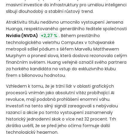
masivní investice do infrastruktury pro umělou inteligenci
slibují dlouhodobý a stabilní růstový trend.
Atraktivitu titulu nedávno umocnilo vystoupení Jensena
Huanga, respektovaného generálního ředitele společnosti
Nvidia
(NVDA)
+2,27 %
. Během prestižního
technologického veletrhu Computex v tchajwanské
metropoli sdílel pódium s šéfem Marvellu Matthewem
Murphym a pronesl slova, která doslova rezonovala celým
finančním světem. Huang veřejně označil svého partnera
za horkého kandidáta na vstup do exkluzivního klubu
firem s bilionovou hodnotou.
Vzhledem k tomu, že je tržní lídr v oblasti grafických
procesorů vnímán jako absolutní vítěz probíhající AI
revoluce, mají podobná prohlášení enormní váhu.
Investoři na tento silný signál zareagovali s nebývalou
razancí a akcie po tomto vystoupení zaznamenaly
historický jednodenní skok o více než 32 procent. Trh
zkrátka uvěřil, že se před jeho očima formuje další
technologický hegemon.