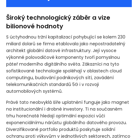
Široký technologický záběr a vize
bilionové hodnoty
S úctyhodnou tržní kapitalizací pohybující se kolem 230
miliard dolarů se firma etablovala jako nepostradatelný
architekt globální datové infrastruktury. Její vysoce
výkonné polovodičové komponenty tvoří pomyslnou
páteř moderního digitálního světa. Zákazníci na tyto
sofistikované technologie spoléhají v oblastech cloud
computingu, budování podnikových sítí, zavádění
telekomunikačních standardů 5G i v rozvoji
automobilových systémů.
Právě tato neobvyklá šíře uplatnění funguje jako magnet
na institucionální i drobné investory. Ti na současném
trhu horečnatě hledají optimální expozici vůči
exponenciálnímu nárůstu globálního datového provozu.
Diverzifikované portfolio produktů poskytuje solidní
ochranu proti výkyvům v jednotlivých sektorech, zatímco