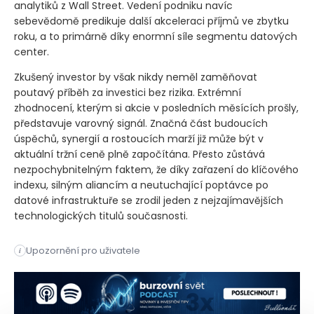
analytiků z Wall Street. Vedení podniku navíc
sebevědomě predikuje další akceleraci příjmů ve zbytku
roku, a to primárně díky enormní síle segmentu datových
center.
Zkušený investor by však nikdy neměl zaměňovat
poutavý příběh za investici bez rizika. Extrémní
zhodnocení, kterým si akcie v posledních měsících prošly,
představuje varovný signál. Značná část budoucích
úspěchů, synergií a rostoucích marží již může být v
aktuální tržní ceně plně započítána. Přesto zůstává
nezpochybnitelným faktem, že díky zařazení do klíčového
indexu, silným aliancím a neutuchající poptávce po
datové infrastruktuře se zrodil jeden z nejzajímavějších
technologických titulů současnosti.
Akcie výrobce čipů Marvell prudce posílily po zprávě o jeho 
Upozornění pro uživatele
i
Akcie výrobce čipů Marvell prudce posílily po zprávě o jeho 