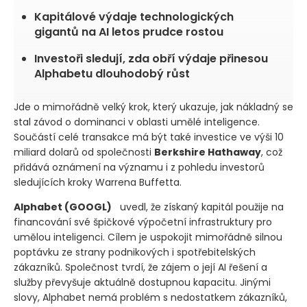
Kapitálové výdaje technologických
gigantů na AI letos prudce rostou
Investoři sledují, zda obří výdaje přinesou
Alphabetu dlouhodobý růst
Jde o mimořádně velký krok, který ukazuje, jak nákladný se
stal závod o dominanci v oblasti umělé inteligence.
Součástí celé transakce má být také investice ve výši 10
miliard dolarů od společnosti
Berkshire Hathaway
, což
přidává oznámení na významu i z pohledu investorů
sledujících kroky Warrena Buffetta.
Alphabet
(GOOGL)
uvedl, že získaný kapitál použije na
financování své špičkové výpočetní infrastruktury pro
umělou inteligenci. Cílem je uspokojit mimořádně silnou
poptávku ze strany podnikových i spotřebitelských
zákazníků. Společnost tvrdí, že zájem o její AI řešení a
služby převyšuje aktuálně dostupnou kapacitu. Jinými
slovy, Alphabet nemá problém s nedostatkem zákazníků,