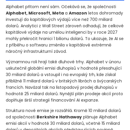
Alphabet přitom není sám. Očekává se, že společnosti
Alphabet, Microsoft, Meta
a
Amazon
letos dohromady
investují do kapitálových výdajů více než 700 miliard
dolarů. Analytici z Wall Street zároveň odhadují, že celkové
kapitálové výdaje na umělou inteligenci by v roce 2027
mohly překročit hranici 1 bilionu dolarů. To ukazuje, že AI se
z příběhu o softwaru změnila v kapitálově extrémně
náročný infrastrukturní závod.
Významnou roli hrají také dluhové trhy. Alphabet v únoru
uskutečnil globální emisi dluhopisů v hodnotě přesahující
30 miliard dolarů a vstoupil i na evropský trh, kde získal
přibližně 11 miliard dolarů v britských librách a švýcarských
francích. Navázal tak na listopadový prodej dluhopisů v
hodnotě 25 miliard dolarů. Nynější plán prodeje akcií proto
doplňuje širší strategii financování AI expanze.
Struktura nové emise je rozsáhlá. Kromě 10 miliard dolarů
od společnosti
Berkshire Hathaway
plánuje Alphabet
emisi akcií v hodnotě 30 miliard dolarů, včetně 15 miliard
dolarů v depozitních akciích představujících povinně