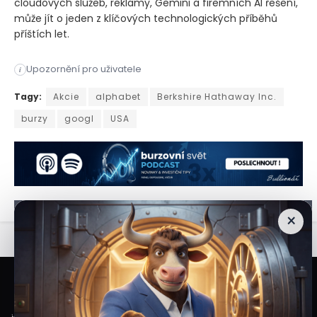
cloudových služeb, reklamy, Gemini a firemních AI řešení,
může jít o jeden z klíčových technologických příběhů
příštích let.
Upozornění pro uživatele
i
Společnost Alphabet, mateřská společnost Googlu, oznámila plá
Tagy:
Akcie
alphabet
Berkshire Hathaway Inc.
burzy
googl
USA
×
Veškeré informace a materiály zveřejněné na internetových stránkách
Burzovního Světa vycházejí z veřejně dostupných a důvěryhodných zdrojů. Při