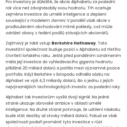
Pro investory je důležité, že akcie Alphabetu za poslední
rok více než zdvojnásobily svou hodnotu. Trh oceňuje
zejména investice do umělé inteligence a zlepšení
související s modelem
Gemini
. V pondělí však akcie v
prodlouženém obchodování mírně poklesly, což může
odrážet obavy z ředění podílů stávajících akcionářů.
Zajímavý je také vstup
Berkshire Hathaway
. Tato
investiční společnost buduje pozici v Alphabetu od třetího
čtvrtletí loňského roku. Ještě před pondělním oznámením
měla její investice do vyhledávacího giganta hodnotu
přibližně 20 miliard dolarů a patřila mezi významné pozice
portfolia. Když Berkshire v listopadu odhalila sázku na
Alphabet ve výši 4,3 miliardy dolarů, šlo o jednu z jejích
nejvýraznějších technologických investic za poslední roky.
Alphabet tak investorům vysílá dvojí signál. Na jedné
straně ukazuje obrovské ambice v oblasti umělé
inteligence. Na druhé straně potvrzuje, že udržení náskoku
bude stát desítky až stovky miliard dolarů. Pokud se však
společnosti podaří proměnit tyto investice v růst