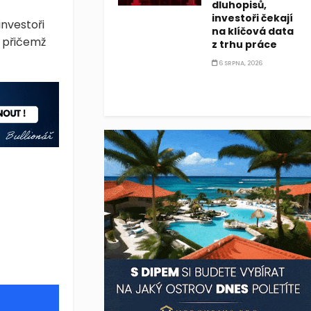
dluhopisů,
investoři čekají
investoři
na klíčová data
, přičemž
z trhu práce
6 SRPNA, 2026