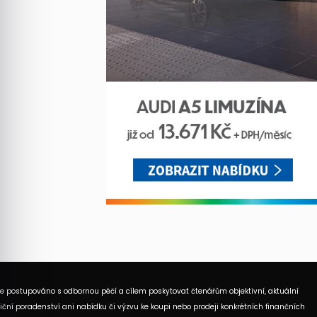
je postupováno s odbornou péčí a cílem poskytovat čtenářům objektivní, aktuální
ční poradenství ani nabídku či výzvu ke koupi nebo prodeji konkrétních finančních