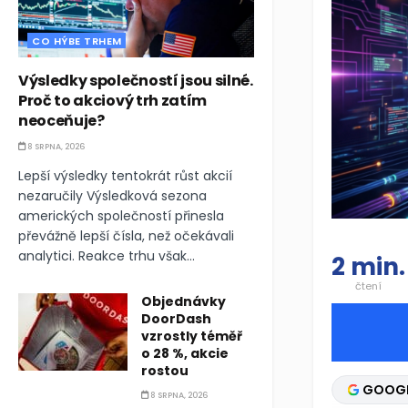
CO HÝBE TRHEM
Výsledky společností jsou silné.
Proč to akciový trh zatím
neoceňuje?
8 SRPNA, 2026
Lepší výsledky tentokrát růst akcií
nezaručily Výsledková sezona
amerických společností přinesla
převážně lepší čísla, než očekávali
analytici. Reakce trhu však...
2 min.
čtení
Objednávky
DoorDash
vzrostly téměř
o 28 %, akcie
rostou
GOOG
8 SRPNA, 2026