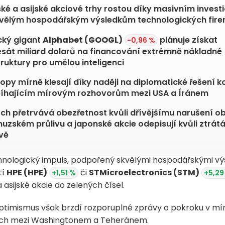
ké a asijské akciové trhy rostou díky masivním invest
kvělým hospodářským výsledkům technologických fir
cký gigant
Alphabet
(GOOGL)
plánuje získat
-0,96 %
át miliard dolarů na financování extrémně nákladné
truktury pro umělou inteligenci
opy mírně klesají díky naději na diplomatické řešení ko
bíhajícím mírovým rozhovorům mezi USA a Íránem
ích přetrvává obezřetnost kvůli dřívějšímu narušení 
uzském průlivu a japonské akcie odepisují kvůli ztrát
vě
nologický impuls, podpořený skvělými hospodářskými vý
tí
HPE
(HPE)
či
STMicroelectronics
(STM)
+1,51 %
+5,29
 asijské akcie do zelených čísel.
ptimismus však brzdí rozporuplné zprávy o pokroku v mí
ch mezi Washingtonem a Teheránem.