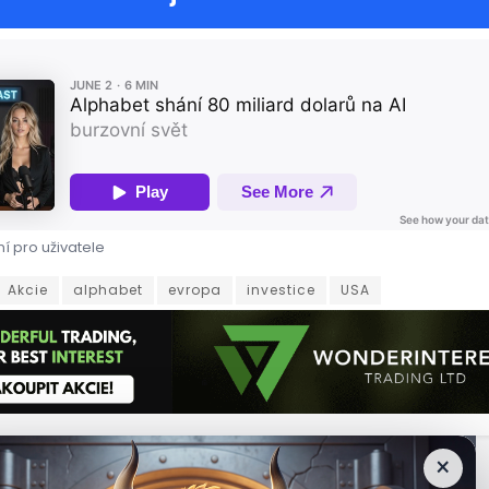
í pro uživatele
gant Alphabet oznámil masivní plán na získání osmdesáti miliard
Akcie
alphabet
evropa
investice
USA
×