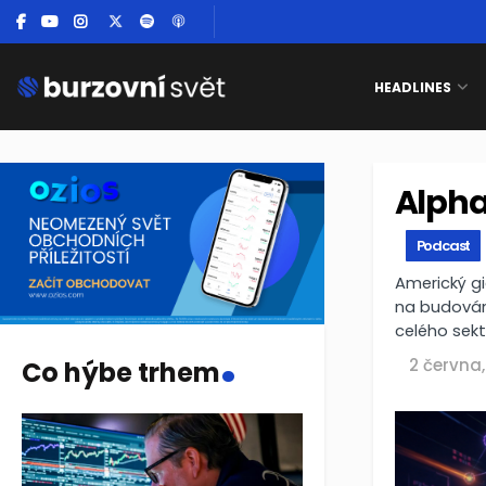
HEADLINES
Alpha
Podcast
Americký gi
na budování
celého sekt
.
2 června
Co hýbe trhem