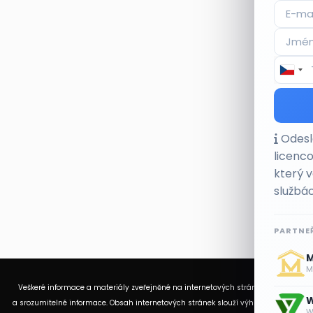
Odeslá
licenc
který 
službác
PARTNEŘ
M
Me
Veškeré informace a materiály zveřejněné na internetových stránkách Burzovního
W
a srozumitelné informace. Obsah internetových stránek slouží výhradně k informač
W