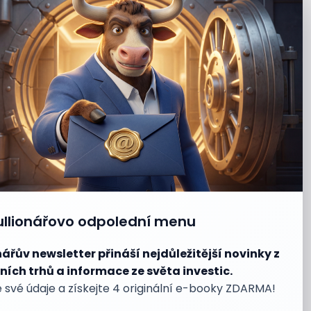
ullionářovo odpolední menu
nářův newsletter přináší nejdůležitější novinky z
ních trhů a informace ze světa investic.
 své údaje a získejte 4 originální e-booky ZDARMA!