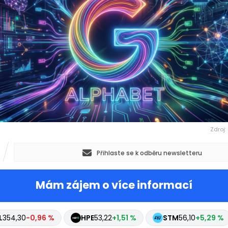
Zdroj:
Přihlaste se k odběru newsletteru
Mám zájem o více informací
L
354,30
-0,96 %
HPE
53,22
+1,51 %
STM
56,10
+5,29 %