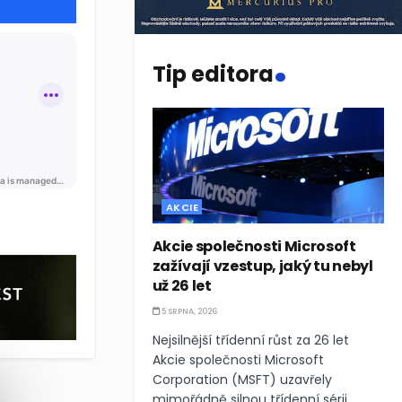
.
Tip editora
AKCIE
 dolarů na budování infrastruktury pro AI, což potvrzuje obrov
Akcie společnosti Microsoft
zažívají vzestup, jaký tu nebyl
už 26 let
5 SRPNA, 2026
Nejsilnější třídenní růst za 26 let
Akcie společnosti Microsoft
Corporation (MSFT) uzavřely
mimořádně silnou třídenní sérii,