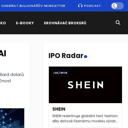
ODEBÍRAT BULLIONÁŘŮV NEWSLETTER
PODCAST
SKO
E-BOOKY
SROVNÁVAČ BROKERŮ
.
AI
IPO Radar
LSE / NYSE
iard dolarů
očnost
SHEIN
SHEIN redefinuje globální fast fashion
díky datově řízenému modelu výroby
a extrémně rychlému