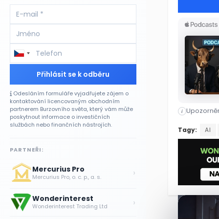
Přihlásit se k odběru
Odesláním formuláře vyjadřujete zájem o
kontaktování licencovaným obchodním
partnerem Burzovního světa, který vám může
Upozorněn
i
poskytnout informace o investičních
službách nebo finančních nástrojích.
Americký gi
Tagy:
AI
PARTNEŘI:
Mercurius Pro
›
Mercurius Pro, o. c. p., a. s.
Wonderinterest
›
Wonderinterest Trading Ltd