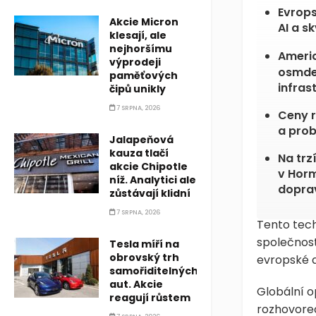
Evrops
Akcie Micron
AI a s
klesají, ale
nejhoršímu
Ameri
výprodeji
osmdes
paměťových
infras
čipů unikly
7 SRPNA, 2026
Ceny r
a pro
Jalapeňová
kauza tlačí
Na trz
akcie Chipotle
v Horm
níž. Analytici ale
dopra
zůstávají klidní
7 SRPNA, 2026
Tento tech
společnos
Tesla míří na
obrovský trh
evropské a
samořiditelných
aut. Akcie
Globální o
reagují růstem
rozhovore