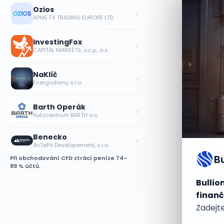
Ozios
›
APME FX TRADING EUROPE LTD
InvestingFox
›
CAPITAL MARKETS, o.c.p., a.s.
NaKlíč
›
Energodomy s.r.o.
Barth Operák
›
Autocentrum BARTH a.s.
Benecko
›
AnTePo Developement, s.r.o.
B
Při obchodování CFD ztrácí peníze 74–
89 % účtů.
Bullio
finanč
Zadejte