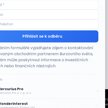
Přihlásit se k odběru
ním formuláře vyjadřujete zájem o kontaktování
ovaným obchodním partnerem Burzovního světa,
vám může poskytnout informace o investičních
h nebo finančních nástrojích.
I:
ercurius Pro
›
rcurius Pro, o. c. p., a. s.
 Světa vycházejí z veřejně dostupných a důvěryhodných zdrojů. Při jejich zpracování 
onderinterest
›
ním a vzdělávacím účelům. Nepředstavuje individuální investiční doporučení, investi
onderinterest Trading Ltd