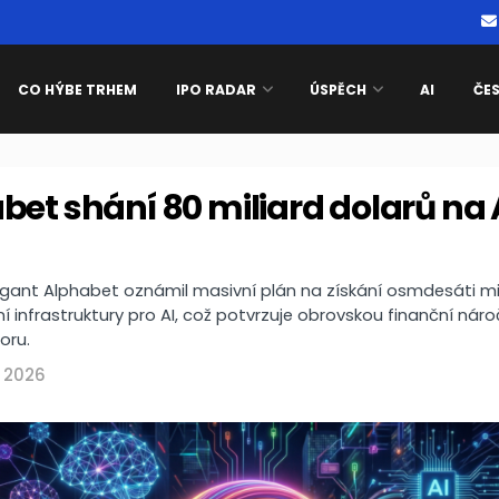
CO HÝBE TRHEM
IPO RADAR
ÚSPĚCH
AI
ČE
bet shání 80 miliard dolarů na 
gant Alphabet oznámil masivní plán na získání osmdesáti mil
 infrastruktury pro AI, což potvrzuje obrovskou finanční nár
oru.
, 2026