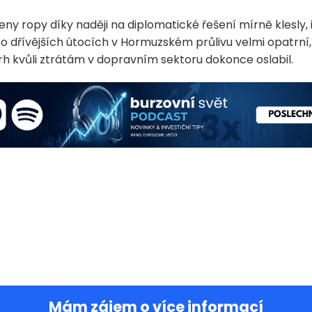
eny ropy díky naději na diplomatické řešení mírně klesly, 
po dřívějších útocích v Hormuzském průlivu velmi opatrní
rh kvůli ztrátám v dopravním sektoru dokonce oslabil.
Mám zájem o více informací