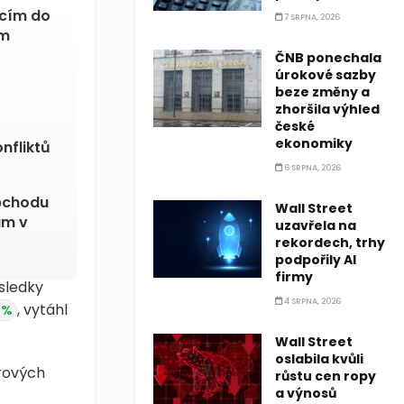
icím do
7 SRPNA, 2026
em
ČNB ponechala
úrokové sazby
beze změny a
zhoršila výhled
české
ekonomiky
nfliktů
6 SRPNA, 2026
obchodu
Wall Street
ám v
uzavřela na
rekordech, trhy
podpořily AI
firmy
sledky
4 SRPNA, 2026
, vytáhl
 %
Wall Street
oslabila kvůli
rových
růstu cen ropy
a výnosů