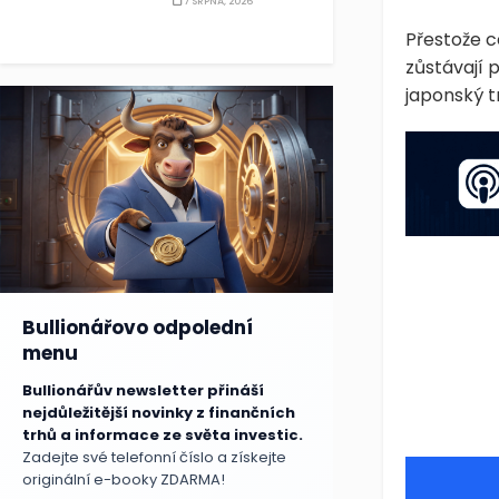
7 SRPNA, 2026
Přestože c
zůstávají 
japonský t
Bullionářovo odpolední
menu
Bullionářův newsletter přináší
nejdůležitější novinky z finančních
trhů a informace ze světa investic.
Zadejte své telefonní číslo a získejte
originální e-booky ZDARMA!