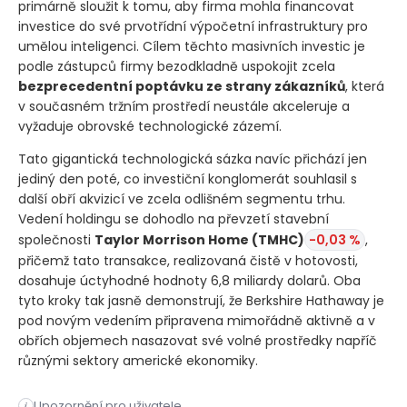
primárně sloužit k tomu, aby firma mohla financovat
investice do své prvotřídní výpočetní infrastruktury pro
umělou inteligenci. Cílem těchto masivních investic je
podle zástupců firmy bezodkladně uspokojit zcela
bezprecedentní poptávku ze strany zákazníků
, která
v současném tržním prostředí neustále akceleruje a
vyžaduje obrovské technologické zázemí.
Tato gigantická technologická sázka navíc přichází jen
jediný den poté, co investiční konglomerát souhlasil s
další obří akvizicí ve zcela odlišném segmentu trhu.
Vedení holdingu se dohodlo na převzetí stavební
společnosti
Taylor Morrison Home
(TMHC)
-0,03 %
,
přičemž tato transakce, realizovaná čistě v hotovosti,
dosahuje úctyhodné hodnoty 6,8 miliardy dolarů. Oba
tyto kroky tak jasně demonstrují, že Berkshire Hathaway je
pod novým vedením připravena mimořádně aktivně a v
obřích objemech nasazovat své volné prostředky napříč
různými sektory americké ekonomiky.
Investiční konglomerát Berkshire Hathaway vložil dalších 10 
Upozornění pro uživatele
i