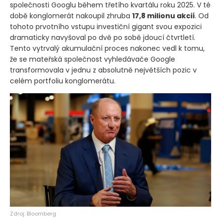
společnosti Googlu během třetího kvartálu roku 2025. V té
době konglomerát nakoupil zhruba
17,8 milionu akcií
. Od
tohoto prvotního vstupu investiční gigant svou expozici
dramaticky navyšoval po dvě po sobě jdoucí čtvrtletí.
Tento vytrvalý akumulační proces nakonec vedl k tomu,
že se mateřská společnost vyhledávače Google
transformovala v jednu z absolutně největších pozic v
celém portfoliu konglomerátu.
Zdroj: Bloomberg