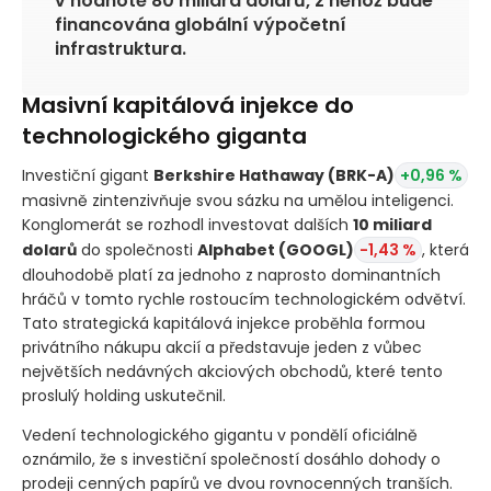
v hodnotě 80 miliard dolarů, z něhož bude
financována globální výpočetní
infrastruktura.
Masivní kapitálová injekce do
technologického giganta
Investiční gigant
Berkshire Hathaway
(BRK-A)
+0,96 %
masivně zintenzivňuje svou sázku na umělou inteligenci.
Konglomerát se rozhodl investovat dalších
10 miliard
dolarů
do společnosti
Alphabet
(GOOGL)
-1,43 %
, která
dlouhodobě platí za jednoho z naprosto dominantních
hráčů v tomto rychle rostoucím technologickém odvětví.
Tato strategická kapitálová injekce proběhla formou
privátního nákupu akcií a představuje jeden z vůbec
největších nedávných akciových obchodů, které tento
proslulý holding uskutečnil.
Vedení technologického gigantu v pondělí oficiálně
oznámilo, že s investiční společností dosáhlo dohody o
prodeji cenných papírů ve dvou rovnocenných tranších.