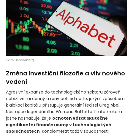
Zdroj: Bloomberg
Změna investiční filozofie a vliv nového
vedení
Agresivní expanze do technologického sektoru zároveň
nabízí velmi cenný a raný pohled na to, jakým způsobem
k alokaci kapitálu přistupuje generální ředitel Greg Abel.
Nástupce legendárního Warrena Buffetta tímto krokem
jasně naznačuje, že je
ochoten vázat skutečně
signifikantní finanční sumy v technologických
společnostech
. Konglomerát totiž v současnosti