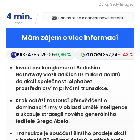
Zdroj: Getty Images
4 min.
Přihlaste se k odběru newsletteru
čtení
Mám zájem o více informací
BRK-A
785 125,00
+0,96 %
GOOGL
357,24
-1,43 %
Investiční konglomerát Berkshire
Hathaway vložil dalších 10 miliard dolarů
do akcií společnosti Alphabet
prostřednictvím privátní transakce.
Krok odráží rostoucí přesvědčení o
dominanci firmy v oblasti umělé inteligence
a ukazuje strategii nového generálního
ředitele Grega Abela.
Transakce je součástí širšího prodeje akcií