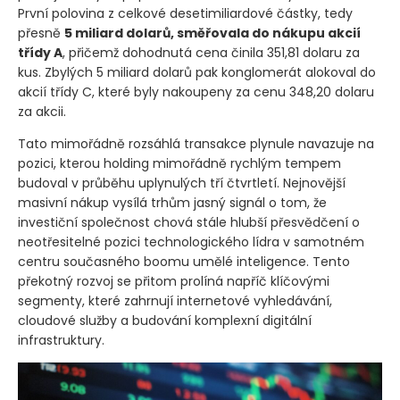
První polovina z celkové desetimiliardové částky, tedy
přesně
5 miliard dolarů, směřovala do nákupu akcií
třídy A
, přičemž dohodnutá cena činila 351,81 dolaru za
kus. Zbylých 5 miliard dolarů pak konglomerát alokoval do
akcií třídy C, které byly nakoupeny za cenu 348,20 dolaru
za akcii.
Tato mimořádně rozsáhlá transakce plynule navazuje na
pozici, kterou holding mimořádně rychlým tempem
budoval v průběhu uplynulých tří čtvrtletí. Nejnovější
masivní nákup vysílá trhům jasný signál o tom, že
investiční společnost chová stále hlubší přesvědčení o
neotřesitelné pozici technologického lídra v samotném
centru současného boomu umělé inteligence. Tento
překotný rozvoj se přitom prolíná napříč klíčovými
segmenty, které zahrnují internetové vyhledávání,
cloudové služby a budování komplexní digitální
infrastruktury.