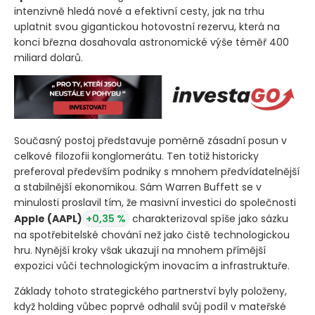
intenzivně hledá nové a efektivní cesty, jak na trhu
uplatnit svou gigantickou hotovostní rezervu, která na
konci března dosahovala astronomické výše téměř 400
miliard dolarů.
Současný postoj představuje poměrně zásadní posun v
celkové filozofii konglomerátu. Ten totiž historicky
preferoval především podniky s mnohem předvídatelnější
a stabilnější ekonomikou. Sám Warren Buffett se v
minulosti proslavil tím, že masivní investici do společnosti
Apple
(AAPL)
+0,35 %
charakterizoval spíše jako sázku
na spotřebitelské chování než jako čistě technologickou
hru. Nynější kroky však ukazují na mnohem přímější
expozici vůči technologickým inovacím a infrastruktuře.
Základy tohoto strategického partnerství byly položeny,
když holding vůbec poprvé odhalil svůj podíl v mateřské