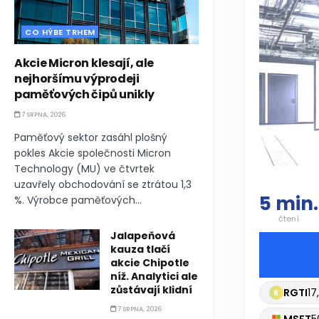
CO HÝBE TRHEM
Akcie Micron klesají, ale
nejhoršímu výprodeji
paměťových čipů unikly
7 SRPNA, 2026
Paměťový sektor zasáhl plošný
pokles Akcie společnosti Micron
Technology (MU) ve čtvrtek
uzavřely obchodování se ztrátou 1,3
5 min.
%. Výrobce paměťových...
čtení
Jalapeňová
kauza tlačí
akcie Chipotle
níž. Analytici ale
zůstávají klidní
RGTI
17
7 SRPNA, 2026