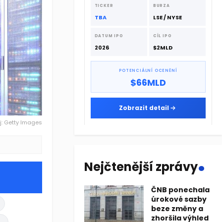
dodavatelskému řetězci.
TICKER
BURZA
TBA
LSE / NYSE
DATUM IPO
CÍL IPO
2026
$2MLD
POTENCIÁLNÍ OCENĚNÍ
$66MLD
Zobrazit detail
j: Getty Images
.
Nejčtenější zprávy
ČNB ponechala
úrokové sazby
beze změny a
zhoršila výhled