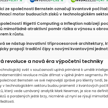
354,09
-0,71 %
MSFT
500,23
+0,07 %
INTC
101,13
+1,32
22,22
+1,47 %
ici ze společnosti Bernstein označují kvantové počítač
 hnací motor budoucích zisků v technologickém sektor
společností Rigetti Computing a Infleqtion nabízejí po
ů mimořádně atraktivní poměr rizika a výnosu s obr
rem k růstu.
á se nástup inovativní tříprocesorové architektury, k
icky propojí tradiční čipy s novými kvantovými jednot
á revoluce a nová éra výpočetní techniky
echnologický svět v současnosti upíná primárně k umělé intelige
ndamentální revoluce může dřímat v úplně jiném segmentu. Pre
polečnost Bernstein ve své nejnovější zprávě pro klienty tvrdí, ž
ky v technologickém sektoru budou pramenit z kvantových počít
ů, který vede uznávaný analytik Mark Newman, je sice na definit
tězů a poražených ještě brzy, nicméně už nyní se rýsují mimořád