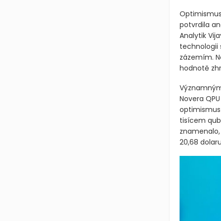
enormní a i
příznivé cen
Optimismus o
potvrdila an
Analytik Vij
technologii
zázemím. Na
hodnotě zhr
Významným m
Novera QPU 
optimismus 
tisícem qubi
znamenalo, 
20,68 dolaru