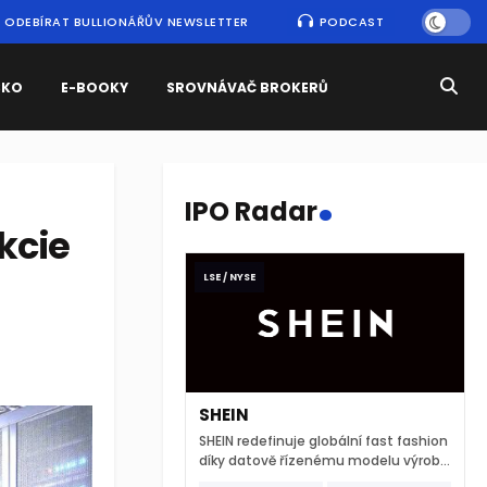
ODEBÍRAT BULLIONÁŘŮV NEWSLETTER
PODCAST
SKO
E-BOOKY
SROVNÁVAČ BROKERŮ
.
IPO Radar
kcie
LSE / NYSE
SHEIN
SHEIN redefinuje globální fast fashion
díky datově řízenému modelu výroby
a extrémně rychlému