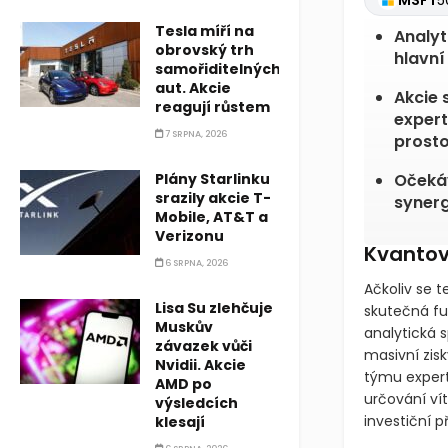
GOOG
Tesla míří na
NVDA
2
obrovský trh
samořiditelných
Analyt
aut. Akcie
hlavní
reagují růstem
Akcie 
7 SRPNA, 2026
expert
prosto
Plány Starlinku
srazily akcie T-
Očekáv
Mobile, AT&T a
Verizonu
synerg
6 SRPNA, 2026
Kvantov
Lisa Su zlehčuje
Ačkoliv se t
Muskův
závazek vůči
skutečná fu
Nvidii. Akcie
analytická s
AMD po
masivní zis
výsledcích
týmu expert
klesají
určování ví