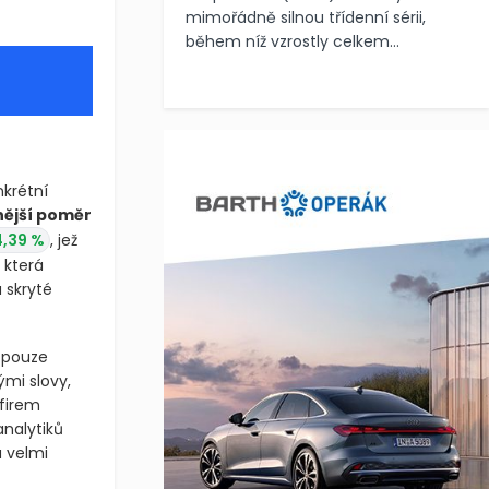
mimořádně silnou třídenní sérii,
během níž vzrostly celkem...
nkrétní
nější poměr
,39 %
, jež
+4,64 %
,
ewmana
á pouze
ými slovy,
 firem
analytiků