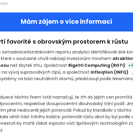
mages
Mám zájem o více informací
tí favorité s obrovským prostorem k růstu
 osmadvacetistránkovém reportu analytici identifikovali dvě ko
, které v současné chvíli nabízejí investorům mnohem
atraktiv
nosu
než zbytek trhu. Společnost
Rigetti Computing
(RGTI)
+4
 na vývoj supravodivých čipů, a společnost
Infleqtion
(INFQ)
e své systémy na bázi neutrálních atomů, představují podle N
ty.
luace těchto firem totiž naznačují, že trh do jejich cen promít
yřprocentní, respektive dvouprocentní dlouhodobý tržní podíl. Jin
tím plně nedocenili jejich potenciál. Pokud by kterákoliv z těchto
ala větší část tržního koláče, potenciál růstu akcií by byl podle 