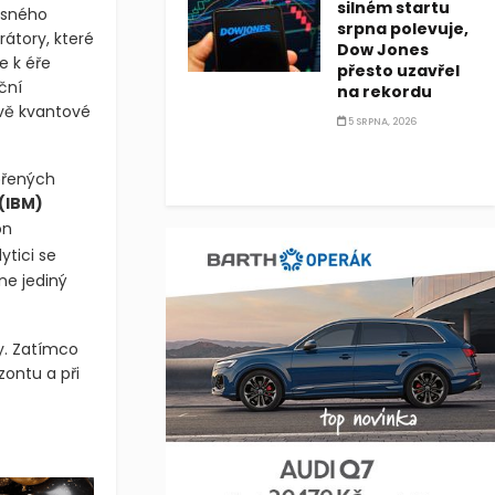
silném startu
srpna polevuje,
Dow Jones
asného
přesto uzavřel
átory, které
na rekordu
e k éře
5 SRPNA, 2026
ční
vě kvantové
ěřených
(IBM)
on
lytici se
ne jediný
y. Zatímco
ontu a při