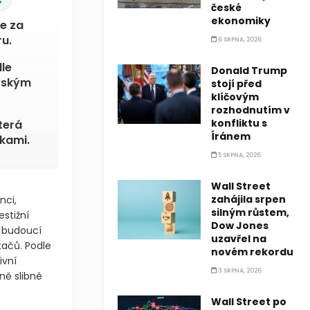
 %
české
ekonomiky
6 SRPNA, 2026
e za
u.
Donald Trump
stojí před
dle
klíčovým
ovským
rozhodnutím v
konfliktu s
Íránem
terá
5 SRPNA, 2026
kami.
Wall Street
zahájila srpen
silným růstem,
nci,
Dow Jones
uzavřel na
stižní
novém rekordu
e budoucí
ačů. Podle
3 SRPNA, 2026
ivní
ně slibné
Wall Street po