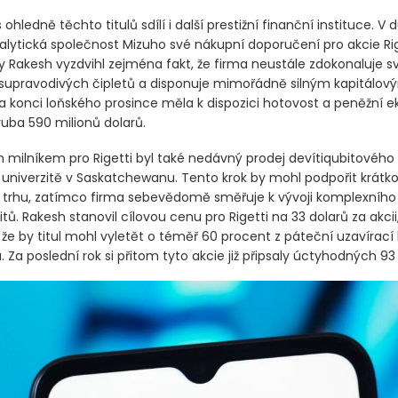
nvestoři by mohli získat expozici vůči špičkovým technologiím z
y.
hledně těchto titulů sdílí i další prestižní finanční instituce. V
alytická společnost Mizuho své nákupní doporučení pro akcie Rig
ay Rakesh vyzdvihl zejména fakt, že firma neustále zdokonaluje s
 supravodivých čipletů a disponuje mimořádně silným kapitálov
 konci loňského prosince měla k dispozici hotovost a peněžní ek
uba 590 milionů dolarů.
ilníkem pro Rigetti byl také nedávný prodej devítiqubitového
univerzitě v Saskatchewanu. Tento krok by mohl podpořit krátk
trhu, zatímco firma sebevědomě směřuje k vývoji komplexního
tů. Rakesh stanovil cílovou cenu pro Rigetti na 33 dolarů za akcii
že by titul mohl vyletět o téměř 60 procent z páteční uzavírací
. Za poslední rok si přitom tyto akcie již připsaly úctyhodných 93