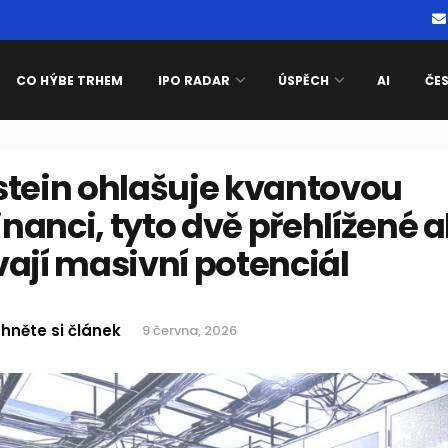
CO HÝBE TRHEM
IPO RADAR
ÚSPĚCH
AI
ČE
stein ohlašuje kvantovou
anci, tyto dvě přehlížené a
ají masivní potenciál
hněte si článek
9 června, 2026