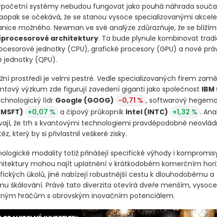
ležitosti.
ýpočetní systémy nebudou fungovat jako pouhá náhrada souč
aopak se očekává, že se stanou vysoce specializovanými akceler
nice možného. Newman ve své analýze zdůrazňuje, že se blížím
íprocesorové architektury
. Ta bude plynule kombinovat tradi
rocesorové jednotky
(CPU)
, grafické procesory
(GPU)
a nově prá
é jednotky
(QPU)
.
žní prostředí je velmi pestré. Vedle specializovaných firem zam
antový výzkum zde figurují zavedení giganti jako společnost
IBM
echnologický lídr
Google
(GOOG)
-0,71 %
, softwarový hegem
(MSFT)
+0,07 %
a čipový průkopník
Intel
(INTC)
+1,32 %
. Ana
ají, že trh s kvantovými technologiemi pravděpodobně neovlád
ěz, který by si přivlastnil veškeré zisky.
ologické modality totiž přinášejí specifické výhody i kompromis
hitektury mohou najít uplatnění v krátkodobém komerčním horiz
fických úkolů, jiné nabízejí robustnější cestu k dlouhodobému a
 škálování. Právě tato diverzita otevírá dveře menším, vysoce
vaným hráčům s obrovským inovačním potenciálem.