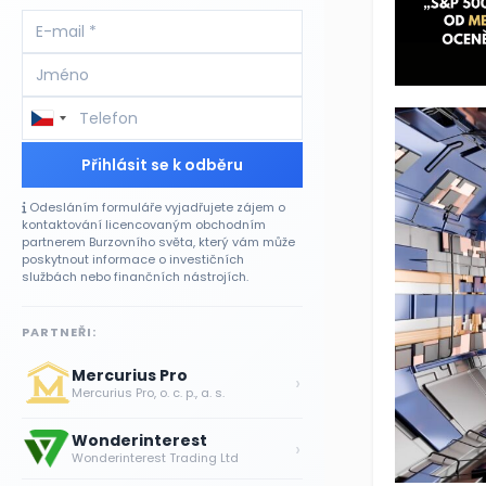
Přihlásit se k odběru
Odesláním formuláře vyjadřujete zájem o
kontaktování licencovaným obchodním
partnerem Burzovního světa, který vám může
poskytnout informace o investičních
službách nebo finančních nástrojích.
PARTNEŘI:
Mercurius Pro
›
Mercurius Pro, o. c. p., a. s.
Wonderinterest
›
Wonderinterest Trading Ltd