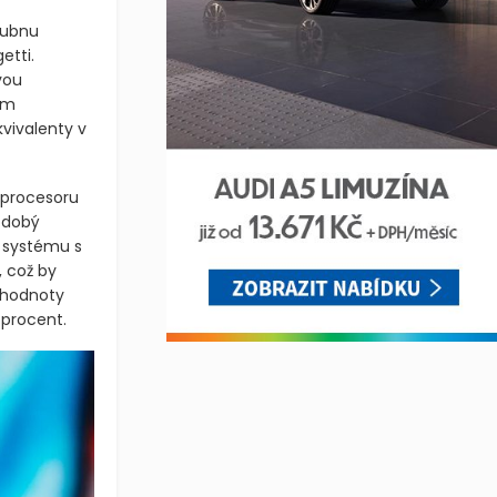
a velmi
 dubnu
etti.
vou
ým
vivalenty v
 procesoru
odobý
 systému s
, což by
 hodnoty
 procent.