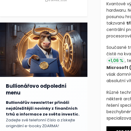
6 SRPNA, 2026
investiční pří
Kvantové v
hardwaru. N
posunou hra
takzvané
tř
centrální p
procesorov
Současné tr
čistě na kv
+1,06 %
, t
Microsoft
však domnív
Bullionářovo odpolední
absolutní vít
menu
Bullionářův newsletter přináší
Různé techn
nejdůležitější novinky z finančních
některé arc
trhů a informace ze světa investic.
řešení speci
Zadejte své telefonní číslo a získejte
bezchybnému
originální e-booky ZDARMA!
specializo