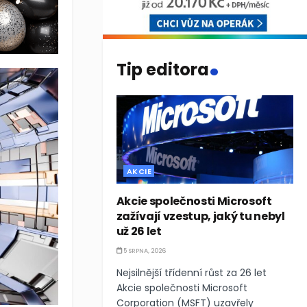
.
Tip editora
AKCIE
Akcie společnosti Microsoft
zažívají vzestup, jaký tu nebyl
už 26 let
5 SRPNA, 2026
Nejsilnější třídenní růst za 26 let
Akcie společnosti Microsoft
Corporation (MSFT) uzavřely