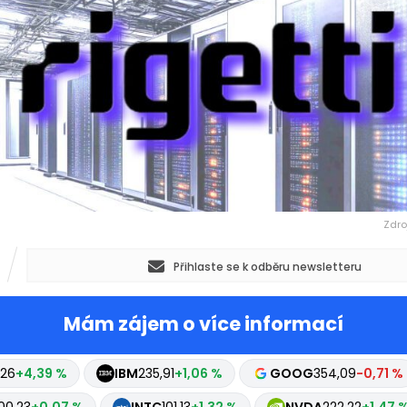
Zdro
Přihlaste se k odběru newsletteru
Mám zájem o více informací
,26
+4,39 %
INFQ
11,63
+4,64 %
IBM
235,91
+1,06 %