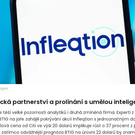
mages
cká partnerství a prolínání s umělou intelig
e těší velké pozornosti analytiků i druhá zmíněná firma. Experti z
BTIG na jaře zahájili pokrývání akcií Infleqtion s jednoznačným