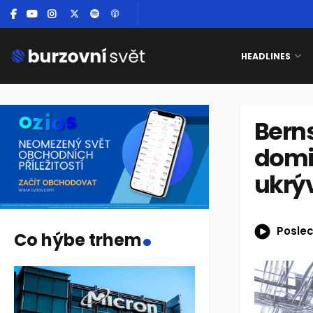
HEADLINES
Bern
domin
ukrýv
.
Poslec
Co hýbe trhem