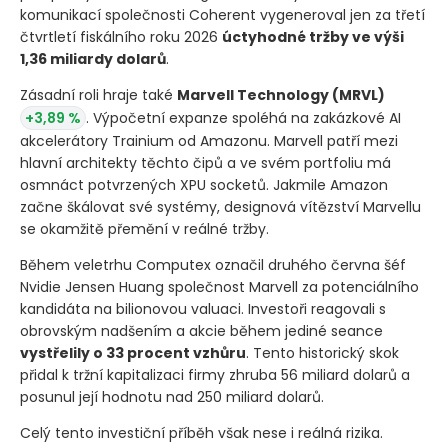
komunikací společnosti Coherent vygeneroval jen za třetí
čtvrtletí fiskálního roku 2026
úctyhodné tržby ve výši
1,36 miliardy dolarů
.
Zásadní roli hraje také
Marvell Technology
(MRVL)
+3,89 %
. Výpočetní expanze spoléhá na zakázkové AI
akcelerátory Trainium od Amazonu. Marvell patří mezi
hlavní architekty těchto čipů a ve svém portfoliu má
osmnáct potvrzených XPU socketů. Jakmile Amazon
začne škálovat své systémy, designová vítězství Marvellu
se okamžitě přemění v reálné tržby.
Během veletrhu Computex označil druhého června šéf
Nvidie Jensen Huang společnost Marvell za potenciálního
kandidáta na bilionovou valuaci. Investoři reagovali s
obrovským nadšením a akcie během jediné seance
vystřelily o 33 procent vzhůru
. Tento historický skok
přidal k tržní kapitalizaci firmy zhruba 56 miliard dolarů a
posunul její hodnotu nad 250 miliard dolarů.
Celý tento investiční příběh však nese i reálná rizika.