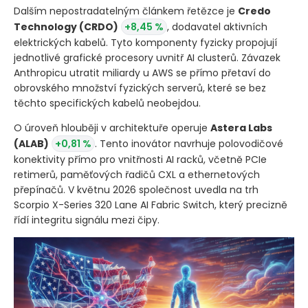
Dalším nepostradatelným článkem řetězce je
Credo
Technology
(CRDO)
+8,45 %
, dodavatel aktivních
elektrických kabelů. Tyto komponenty fyzicky propojují
jednotlivé grafické procesory uvnitř AI clusterů. Závazek
Anthropicu utratit miliardy u AWS se přímo přetaví do
obrovského množství fyzických serverů, které se bez
těchto specifických kabelů neobejdou.
O úroveň hlouběji v architektuře operuje
Astera Labs
(ALAB)
+0,81 %
. Tento inovátor navrhuje polovodičové
konektivity přímo pro vnitřnosti AI racků, včetně PCIe
retimerů, paměťových řadičů CXL a ethernetových
přepínačů. V květnu 2026 společnost uvedla na trh
Scorpio X-Series 320 Lane AI Fabric Switch, který precizně
řídí integritu signálu mezi čipy.