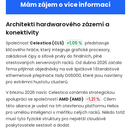
Mám zájem o více informací
Architekti hardwarového zázemí a
konektivity
Společnost
Celestica
(CLS)
+1,05 %
představuje
klíčového hráče, který integruje grafické procesory,
zakázkové čipy a síťové prvky do finálních, plně
otestovaných serverových racků. Od dubna 2026 začala
firma přijímat objednávky na své špičkové 1.6terabitové
ethernetové přepínače řady DS6000, které jsou navrženy
pro extrémní hustotu clusterů.
V březnu 2026 navíc Celestica oznámila strategickou
spolupráci se společností
AMD
(AMD)
-1,21 %
. Cílem
této aliance je uvést na trh otevřenou platformu Helios
pro umělou inteligenci v měřítku celých racků. Někdo totiž
musí tyto fyzické struktury pro největší cloudové
poskytovatele sestavit a dodat.