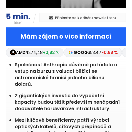
5 min.
Přihlaste se k odběru newsletteru
čtení
Mám zájem o více informací
AMZN
274,48
+0,82 %
GOOG
353,47
-0,88 %
Společnost Anthropic důvěrně požádala o
vstup na burzu s valuací blížící se
astronomické hranici jednoho bilionu
dolarů.
Z gigantických investic do výpočetní
kapacity budou těžit především nenápadní
dodavatelé hardwarové infrastruktury.
Mezi klíčové beneficienty patří výrobci
optických kabelů, síťových přepínačů a