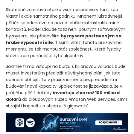
Skutečně zajímavá otázka však nespočívá v tom, kdo
vlastní akcie samotného podniku. Mnohem lukrativnější
příběh se odehrává na pozadí obřích infrastrukturních
kontraktů. Model Claude totiž není pouhým softwarovým
byznysem, ale především
byznysem postaveným na
hrubé výpočetní síle
. Tiššími vítězi tohoto burzovního
momentu se tak mohou stát společnosti, které fyzicky
staví stroje pohánějící tyto algoritmy.
Jakmile firma vstoupí na burzu s bilionovou valuací, bude
muset investorům předložit důvěryhodný plán, jak toto
ocenění obhájit. To v praxi znamená bezprecedentní
budování nové kapacity. Společnost se již zavázala, že v
průběhu příští dekády
investuje více než 100 miliard
dolarů
do cloudových služeb Amazon Web Services, čímž
si zajistí kapacitu o objemu 5 gigawattů.