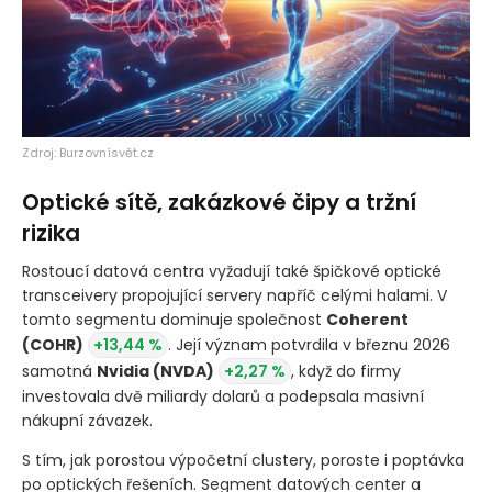
Zdroj: Burzovnísvět.cz
Optické sítě, zakázkové čipy a tržní
rizika
Rostoucí datová centra vyžadují také špičkové optické
transceivery propojující servery napříč celými halami. V
tomto segmentu dominuje společnost
Coherent
(COHR)
+13,44 %
. Její význam potvrdila v březnu 2026
samotná
Nvidia
(NVDA)
+2,27 %
, když do firmy
investovala dvě miliardy dolarů a podepsala masivní
nákupní závazek.
S tím, jak porostou výpočetní clustery, poroste i poptávka
po optických řešeních. Segment datových center a