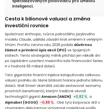
specializovaných polovodičů pro umělou
inteligenci.
Cesta k bilionové valuaci a změna
investiční rovnice
Společnost Anthropic, tvůrce pokročilého jazykového
modelu Claude, udělala zásadní krok směrem k veřejným
trhům. Prvního června roku 2026 podala
důvěrnou
žádost o primární úpis akcií
(IPO)
ve Spojených
státech. Tento strategický milník přichází jen několik dní
po úspěšném uzavření masivního kola financování Series
H v hodnotě 65 miliard dolarů.
Tato gigantická finanční injekce katapultovala celkovou
valuaci podniku do těsné blízkosti hranice jednoho bilionu
dolarů. Wall Street okamžitě začala sestavovat seznamy
prvotních beneficientů, kterým tradičně vévodí
technologičtí giganti
Amazon
(AMZN)
+0,82 %
a
Alphabet
(GOOG)
-0,88 %
. Obě tyto korporace drží v
chystaném debutantovi významné majetkové podíly.