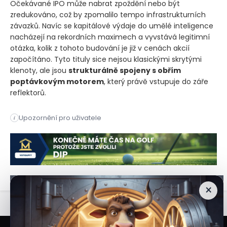
Očekávané IPO může nabrat zpoždění nebo být
zredukováno, což by zpomalilo tempo infrastrukturních
závazků. Navíc se kapitálové výdaje do umělé inteligence
nacházejí na rekordních maximech a vyvstává legitimní
otázka, kolik z tohoto budování je již v cenách akcií
započítáno. Tyto tituly sice nejsou klasickými skrytými
klenoty, ale jsou
strukturálně spojeny s obřím
poptávkovým motorem
, který právě vstupuje do záře
reflektorů.
Společnost Anthropic důvěrně požádala o vstup na burzu s val
Upozornění pro uživatele
i
Společnost Anthropic důvěrně požádala o vstup na burzu s val
×