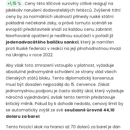
+1,15 %
. Ceny této klíčové suroviny citlivě reagují na
jakékoliv narušení dodavatelských řetězců. Zvýšené tržní
ceny by za normálních okolností přinesly ruské státní
pokladně nečekané zisky, a právě tomuto scénáři se
evropští představitelé snaží za každou cenu zabránit.
Navrhované opatření je nedílnou součástí v pořadí již
jedenadvacátého balíčku sankcí
, který je namířen
proti Ruské federaci v reakci na její plnohodnotnou invazi
na Ukrajinu v roce 2022.
Aby však toto zmrazení vstoupilo v platnost, vyžaduje
absolutně jednomyslné schválení ze strany vlád všech
členských států bloku. Tento diplomatický konsenzus
musí být dosažen nejpozději do 15. července. Získat
jednomyslnou podporu je často složitý úkol, který vyžaduje
náročná vyjednávání, avšak tento termín představuje
kritický milník. Pokud by k dohodě nedošlo, cenový limit by
se automaticky zvýšil ze své
současné úrovně 44,10
dolaru za barel
.
Tento hrozící skok na hranici až 70 dolarů za barel je dán