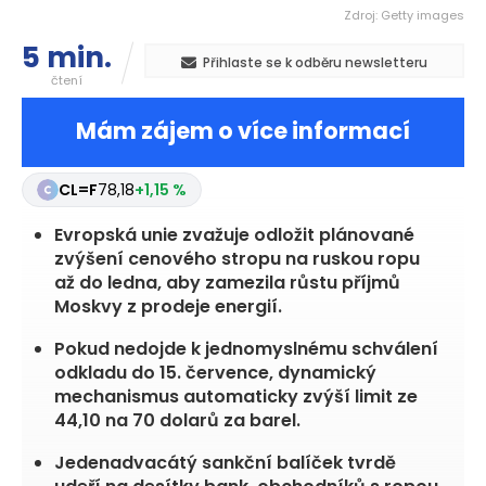
Zdroj: Getty images
5 min.
Přihlaste se k odběru newsletteru
čtení
Mám zájem o více informací
CL=F
78,18
+1,15 %
Evropská unie zvažuje odložit plánované
zvýšení cenového stropu na ruskou ropu
až do ledna, aby zamezila růstu příjmů
Moskvy z prodeje energií.
Pokud nedojde k jednomyslnému schválení
odkladu do 15. července, dynamický
mechanismus automaticky zvýší limit ze
44,10 na 70 dolarů za barel.
Jedenadvacátý sankční balíček tvrdě