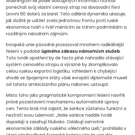
Washington se podle dostupných informací rozhodl
ponechat svůj vlastní cenový strop na dosavadní fixní
úrovni 60 dolarů za barel. Tato odlišná dynamika ukazuje,
jak složité je udržet zcela jednotnou frontu proti ruské
ekonomice tváří v tvář měnícím se tržním podmínkám a
rozdílným národním zájmům.
Evropská unie původně prosazoval mnohem radikálnější
řešení v podobě
úplného zákazu námořních služeb
.
Toto tvrdé opatření by de facto plně nahradilo stávající
systém cenového stropu a výrazně by zkomplikovalo
celou ruskou exportní logistiku. Vzhledem k chybějící
shodě se Spojenými státy však evropští diplomaté museli
od tohoto ambiciózního plánu nakonec ustoupit.
Místo toho jako pragmatické kompromisní řešení navrhli
právě pozastavení mechanismu automatické úpravy
cen. Tento krok má zajistit, že sankce zůstanou funkční a
neztratí svou údernost. „Naše sankce nadále tvrdě
dopadají a zasahují hluboko. Oslabují samotné
ekonomické základy ruského válečného úsilí,“ prohlásila v