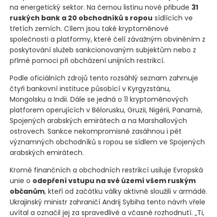
na energetický sektor. Na černou listinu nově přibude
31
ruských bank a 20 obchodníků s ropou
sídlících ve
třetích zemích. Cílem jsou také kryptoměnové
společnosti a platformy, které čelí závažným obviněním z
poskytování služeb sankcionovaným subjektům nebo z
přímé pomoci při obcházení unijních restrikcí.
Podle oficiálních zdrojů tento rozsáhlý seznam zahrnuje
čtyři bankovní instituce působící v Kyrgyzstánu,
Mongolsku a Indii. Dále se jedná o 11 kryptoměnových
platforem operujících v Bělorusku, Gruzii, Nigérii, Panamě,
Spojených arabských emirátech a na Marshallových
ostrovech. Sankce nekompromisně zasáhnou i pět
významných obchodníků s ropou se sídlem ve Spojených
arabských emirátech.
Kromě finančních a obchodních restrikcí usiluje Evropská
unie o
odepření vstupu na své území všem ruským
občanům
, kteří od začátku války aktivně sloužili v armádě.
Ukrajinský ministr zahraničí Andrij Sybiha tento návrh vřele
uvítal a označil jej za spravedlivé a včasné rozhodnutí. „Ti,