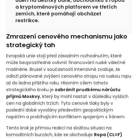
udeří na desítky bank, obchodníků s ropou
a kryptoměnových platforem ve třetích
zemích, které pomáhají obcházet
restrikce.
Zmrazení cenového mechanismu jako
strategický tah
Evropská unie stojí před zásadním rozhodnutím, které
může bezprostředně ovlivnit financování ruské válečné
mašinérie. Brusel v současnosti intenzivně zvažuje, že
odloží plánované zvýšení cenového stropu na ruskou ropu
až do ledna příštího roku. Hlavním cílem tohoto
strategického kroku je
zabránit prudkému nárůstu
příjmů Moskvy
, který by mohl nastat v důsledku vyšších
cen na globálních trzích. Tyto cenové tlaky byly v
poslední době vyvolány především geopolitickým
napětím a probíhajícím konfliktem spojeným s Íránem.
Tento krok je přímou reakcí na složitou situaci na
komoditních burzách, kde se obchoduje
Ropa
(CL=F)