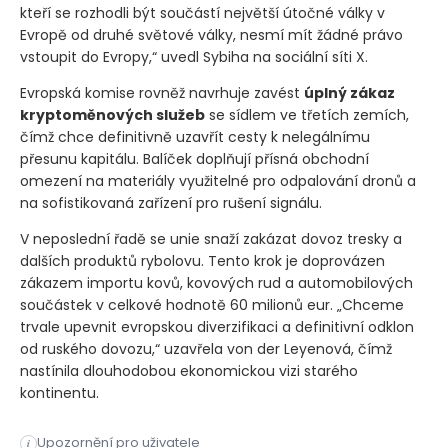
kteří se rozhodli být součástí největší útočné války v
Evropě od druhé světové války, nesmí mít žádné právo
vstoupit do Evropy,“ uvedl Sybiha na sociální síti X.
Evropská komise rovněž navrhuje zavést
úplný zákaz
kryptoměnových služeb
se sídlem ve třetích zemích,
čímž chce definitivně uzavřít cesty k nelegálnímu
přesunu kapitálu. Balíček doplňují přísná obchodní
omezení na materiály využitelné pro odpalování dronů a
na sofistikovaná zařízení pro rušení signálu.
V neposlední řadě se unie snaží zakázat dovoz tresky a
dalších produktů rybolovu. Tento krok je doprovázen
zákazem importu kovů, kovových rud a automobilových
součástek v celkové hodnotě 60 milionů eur. „Chceme
trvale upevnit evropskou diverzifikaci a definitivní odklon
od ruského dovozu,“ uzavřela von der Leyenová, čímž
nastínila dlouhodobou ekonomickou vizi starého
kontinentu.
Evropská unie zvažuje odložit plánované zvýšení cenového str
Upozornění pro uživatele
i