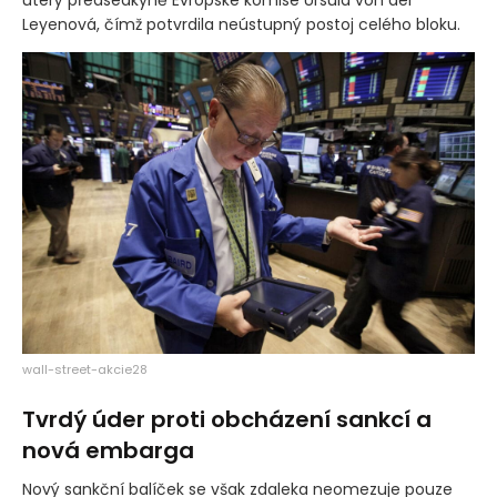
úterý předsedkyně Evropské komise Ursula von der
Leyenová, čímž potvrdila neústupný postoj celého bloku.
wall-street-akcie28
Tvrdý úder proti obcházení sankcí a
nová embarga
Nový sankční balíček se však zdaleka neomezuje pouze