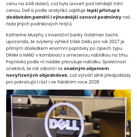
cenu na 448 dolarů, což byla úroveň pod tehdejší tržní
cenou. Dell si podle analytiků zajišťuje
lepší přístup k
dodávkám pamětí i výhodnější cenové podmínky
než
řada jiných podnikových hráčů.
Katherine Murphy z investiční banky Goldman Sachs
upozornila, že zvýšený výhled tržeb Dellu pro rok 2027 je
přímým důsledkem enormní poptávky po čipech typu
DRAM a NAND v kombinaci s omezenou nabídkou na trhu.
Poptávka podle ní nadále převyšuje nabídku. Společnost
očekává, že rok zakončí se
značným objemem
nevyřízených objednávek
, což vytváří silné předpoklady
pro pokračující růst i ve fiskálním roce 2028.