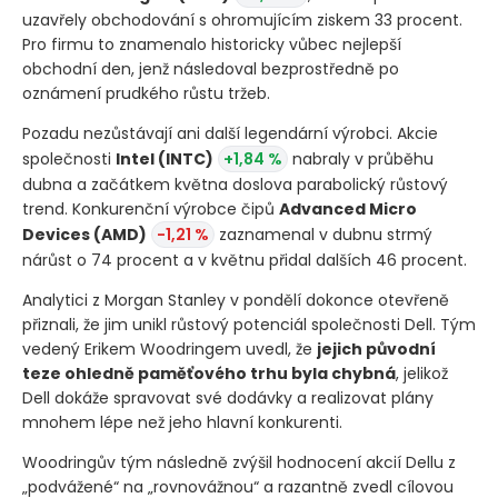
uzavřely obchodování s ohromujícím ziskem 33 procent.
Pro firmu to znamenalo historicky vůbec nejlepší
obchodní den, jenž následoval bezprostředně po
oznámení prudkého růstu tržeb.
Pozadu nezůstávají ani další legendární výrobci. Akcie
společnosti
Intel
(INTC)
+1,84 %
nabraly v průběhu
dubna a začátkem května doslova parabolický růstový
trend. Konkurenční výrobce čipů
Advanced Micro
Devices
(AMD)
-1,21 %
zaznamenal v dubnu strmý
nárůst o 74 procent a v květnu přidal dalších 46 procent.
Analytici z Morgan Stanley v pondělí dokonce otevřeně
přiznali, že jim unikl růstový potenciál společnosti Dell. Tým
vedený Erikem Woodringem uvedl, že
jejich původní
teze ohledně paměťového trhu byla chybná
, jelikož
Dell dokáže spravovat své dodávky a realizovat plány
mnohem lépe než jeho hlavní konkurenti.
Woodringův tým následně zvýšil hodnocení akcií Dellu z
„podvážené“ na „rovnovážnou“ a razantně zvedl cílovou