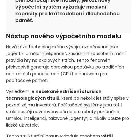
přehodnocují své modely, jelikož nový
výpočetní systém vyžaduje masivní
kapacity pro krátkodobou i dlouhodobou
paměť.
Nástup nového výpočetního modelu
Nová fáze technologického vývoje, označovaná jako
„agentní umělá inteligence“, zásadním způsobem mění
pravidla hry na akciových trzích. Tento fenomén
překvapivě generuje obrovskou poptávku po tradičních
centrálních procesorech
(CPU)
a hardwaru pro
počítačové paměti.
Výsledkem je
nečekané vzkříšení starších
technologických titulů
, které po několik let stály spíše v
pozadí zájmu investorů. Počítačové systémy jsou totiž
stále častěji navrhovány přímo pro roboty poháněné
umělou inteligencí, takzvané „agenty“, a nikoliv pouze pro
lidské uživatele.
Tento strukturální posun vyžaduje mnohem
větší