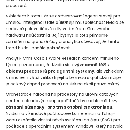
procesorů.
Vzhledem k tomu, že se orchestrovaní agenti stávají pro
umělou inteligenci stále důležitějšími, společnost Nvidia se
nedávné polovodičové rally vedené staršími výrobci
hardwaru neúčastnila. Její byznys je totiž primárně
zaměřen na grafické čipy a analytici očekávají, že tento
trend bude i nadále pokračovat.
Analytik Chris Caso z Wolfe Research koncem minulého
týdne poznamenal, že Nvidia sice
významně těží z
objemu procesorů pro agentní systémy
, ale vzhledem
k mnohem větší velikosti jejího byznysu s grafickými čipy
je celkový dopad procesorů na zisk na akcii pouze mírný.
Orchestrace náročná na procesory na úrovni datových
center a cloudových superpočítačů by mohla mít brzy
zásadní důsledky i pro trh s osobní elektronikou
.
Nvidia na víkendové počítačové konferenci na Tchaj-
wanu oznámila vlastní návrh systému na čipu
(SoC)
pro
počítače s operačním systémem Windows, který nazvala