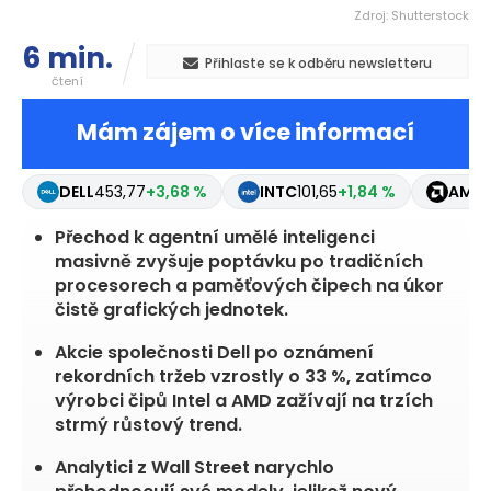
Zdroj: Shutterstock
6 min.
Přihlaste se k odběru newsletteru
čtení
Mám zájem o více informací
DELL
453,77
+3,68 %
INTC
101,65
+1,84 %
AMD
Přechod k agentní umělé inteligenci
masivně zvyšuje poptávku po tradičních
procesorech a paměťových čipech na úkor
čistě grafických jednotek.
Akcie společnosti Dell po oznámení
rekordních tržeb vzrostly o 33 %, zatímco
výrobci čipů Intel a AMD zažívají na trzích
strmý růstový trend.
Analytici z Wall Street narychlo