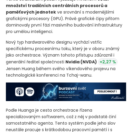
množství tradičních centrálních procesorů a
paměťových jednotek
ve srovnání s modernějšími
grafickými procesory
(GPU)
. Právě grafické čipy přitom
dominovaly první fázi masivního budování infrastruktury
pro umělou inteligenci.
Nový typ hardwarového designu vychází vstříc
specifickému procesnímu toku, který je v oboru známý
jako orchestrace. Význam tohoto přístupu zdůraznil i
generální ředitel společnosti
Nvidia
(NVDA)
+2,27 %
Jensen Huang během svého víkendového projevu na
technologické konferenci na Tchaj-wanu.
Podle Huanga je cesta orchestrace řízena
specializovaným softwarem, což z něj v podstatě činí
samostatného agenta. Tento systém podle jeho slov
neustále pracuje s krátkodobou pracovní pamětí i s