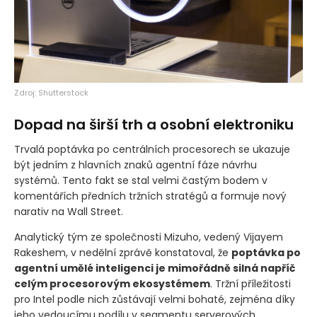
Zdroj: Shutterstock
Dopad na širší trh a osobní elektroniku
Trvalá poptávka po centrálních procesorech se ukazuje
být jedním z hlavních znaků agentní fáze návrhu
systémů. Tento fakt se stal velmi častým bodem v
komentářích předních tržních stratégů a formuje nový
narativ na Wall Street.
Analytický tým ze společnosti Mizuho, vedený Vijayem
Rakeshem, v nedělní zprávě konstatoval, že
poptávka po
agentní umělé inteligenci je mimořádně silná napříč
celým procesorovým ekosystémem
. Tržní příležitosti
pro Intel podle nich zůstávají velmi bohaté, zejména díky
jeho vedoucímu podílu v segmentu serverových