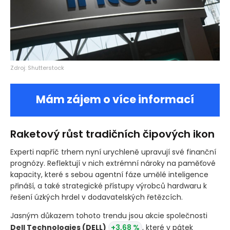
Zdroj: Shutterstock
Mám zájem o více informací
Raketový růst tradičních čipových ikon
Experti napříč trhem nyní urychleně upravují své finanční
prognózy. Reflektují v nich extrémní nároky na paměťové
kapacity, které s sebou agentní fáze umělé inteligence
přináší, a také strategické přístupy výrobců hardwaru k
řešení úzkých hrdel v dodavatelských řetězcích.
Jasným důkazem tohoto trendu jsou akcie společnosti
Dell Technologies
(DELL)
+3,68 %
, které v pátek