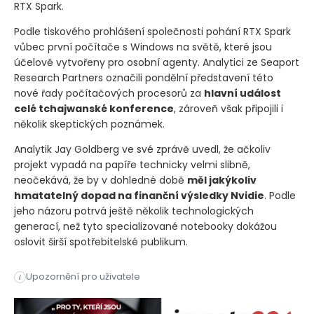
RTX Spark.
Podle tiskového prohlášení společnosti pohání RTX Spark
vůbec první počítače s Windows na světě, které jsou
účelově vytvořeny pro osobní agenty. Analytici ze Seaport
Research Partners označili pondělní představení této
nové řady počítačových procesorů za
hlavní událost
celé tchajwanské konference
, zároveň však připojili i
několik skeptických poznámek.
Analytik Jay Goldberg ve své zprávě uvedl, že ačkoliv
projekt vypadá na papíře technicky velmi slibně,
neočekává, že by v dohledné době
měl jakýkoliv
hmatatelný dopad na finanční výsledky Nvidie
. Podle
jeho názoru potrvá ještě několik technologických
generací, než tyto specializované notebooky dokážou
oslovit širší spotřebitelské publikum.
Přechod k agentní umělé inteligenci masivně zvyšuje poptávk
Upozornění pro uživatele
i
Přechod k agentní umělé inteligenci masivně zvyšuje poptávk