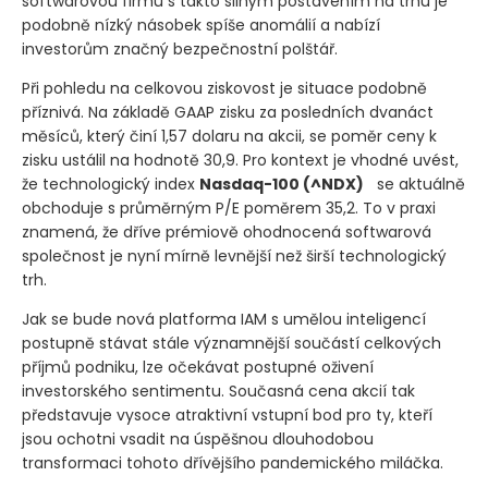
softwarovou firmu s takto silným postavením na trhu je
podobně nízký násobek spíše anomálií a nabízí
investorům značný bezpečnostní polštář.
Při pohledu na celkovou ziskovost je situace podobně
příznivá. Na základě GAAP zisku za posledních dvanáct
měsíců, který činí 1,57 dolaru na akcii, se poměr ceny k
zisku ustálil na hodnotě 30,9. Pro kontext je vhodné uvést,
že technologický index
Nasdaq-100
(^NDX)
se aktuálně
obchoduje s průměrným P/E poměrem 35,2. To v praxi
znamená, že dříve prémiově ohodnocená softwarová
společnost je nyní mírně levnější než širší technologický
trh.
Jak se bude nová platforma IAM s umělou inteligencí
postupně stávat stále významnější součástí celkových
příjmů podniku, lze očekávat postupné oživení
investorského sentimentu. Současná cena akcií tak
představuje vysoce atraktivní vstupní bod pro ty, kteří
jsou ochotni vsadit na úspěšnou dlouhodobou
transformaci tohoto dřívějšího pandemického miláčka.