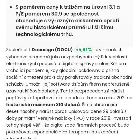
S poměrem ceny k tržbám na úrovni 3,1 a
P/E poměrem 30,9 se společnost
obchoduje s výrazným diskontem oproti
svému historickému průměru i širšímu
technologickému trhu.
Společnost
Docusign
(DOCU)
+5,91 %
si v minulosti
vybudovala renomé jako nezpochybnitelný lídr v oblasti
elektronických podpisů a digitální správy smluv. Během
vrcholící pandemie, kdy globální lockdowny a přísná
sociální omezení prakticky paralyzovaly tradiční obchodní
schůzky, umožnil její software tisícům firem nepřerušeně
uzavírat klíčové dohody. Tento bezprecedentní nárůst
poptávky katapultoval akcie podniku koncem roku 2021 na
historické maximum 310 dolarů
. Šlo o ohromující
desetinásobný nárůst oproti upisovací ceně 29 dolarů z
doby primární veřejné nabídky
(IPO)
v roce 2018. Investoři
tehdy slepě věřili, že digitalizace firemních procesů bude
pokračovat exponenciálním tempem i po skončení
zdravotní krize.