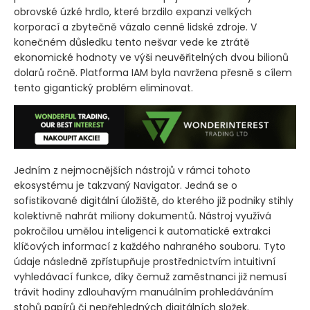
obrovské úzké hrdlo, které brzdilo expanzi velkých
korporací a zbytečně vázalo cenné lidské zdroje. V
konečném důsledku tento nešvar vede ke ztrátě
ekonomické hodnoty ve výši neuvěřitelných dvou bilionů
dolarů ročně. Platforma IAM byla navržena přesně s cílem
tento gigantický problém eliminovat.
Jedním z nejmocnějších nástrojů v rámci tohoto
ekosystému je takzvaný Navigator. Jedná se o
sofistikované digitální úložiště, do kterého již podniky stihly
kolektivně nahrát miliony dokumentů. Nástroj využívá
pokročilou umělou inteligenci k automatické extrakci
klíčových informací z každého nahraného souboru. Tyto
údaje následně zpřístupňuje prostřednictvím intuitivní
vyhledávací funkce, díky čemuž zaměstnanci již nemusí
trávit hodiny zdlouhavým manuálním prohledáváním
stohů papírů či nepřehledných digitálních složek.