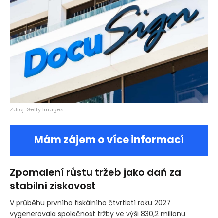
Zdroj: Getty Images
Mám zájem o více informací
Zpomalení růstu tržeb jako daň za
stabilní ziskovost
V průběhu prvního fiskálního čtvrtletí roku 2027
vygenerovala společnost tržby ve výši 830,2 milionu