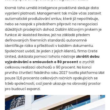
Kromě toho umělá inteligence proaktivně sleduje data
vypršení platnosti. Management tak může včas zastavit
automatické prodlužování smluv, které již nepotřebuje,
nebo se naopak s předstihem připravit na renegociaci
důležitých prodejních dohod. Dalším klíčovým prvkem je
funkce AI-Assisted Review, jež na základě předem
definovaných firemních standardů autonomně
identifikuje rizika a příležitosti v každém dokumentu.
Společnost uvádí, že jeden z jejích klientů, firma Crete
United, dokázala pomocí tohoto nástroje
zkrátit dobu
vyjednávání o smlouvách o 80 procent
a zrychlit
celkovou realizaci obchodů o 90 procent. Na konci
prvního čtvrtletí fiskálního roku 2027 tvořila platforma IAM
pouze 12,6 procenta celkových ročních opakujících se
tržeb společnosti, což jasně ukazuje na obrovský prostor
pro budoucí expanzi.