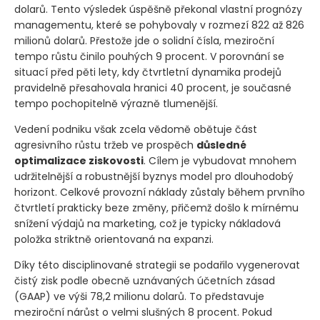
dolarů. Tento výsledek úspěšně překonal vlastní prognózy
managementu, které se pohybovaly v rozmezí 822 až 826
milionů dolarů. Přestože jde o solidní čísla, meziroční
tempo růstu činilo pouhých 9 procent. V porovnání se
situací před pěti lety, kdy čtvrtletní dynamika prodejů
pravidelně přesahovala hranici 40 procent, je současné
tempo pochopitelně výrazně tlumenější.
Vedení podniku však zcela vědomě obětuje část
agresivního růstu tržeb ve prospěch
důsledné
optimalizace ziskovosti
. Cílem je vybudovat mnohem
udržitelnější a robustnější byznys model pro dlouhodobý
horizont. Celkové provozní náklady zůstaly během prvního
čtvrtletí prakticky beze změny, přičemž došlo k mírnému
snížení výdajů na marketing, což je typicky nákladová
položka striktně orientovaná na expanzi.
Díky této disciplinované strategii se podařilo vygenerovat
čistý zisk podle obecně uznávaných účetních zásad
(GAAP)
ve výši 78,2 milionu dolarů. To představuje
meziroční nárůst o velmi slušných 8 procent. Pokud