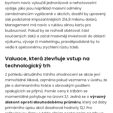
bychom navíc vyloučili jednorázové a nehotovostní
výdaje, jako jsou například masivní odměny
zaměstnancům vyplácené v akciích, dosáhl by upravený
zisk podstatně impozantnějších 214,9 milionu dolarů.
Management má navíc v rukávu silnou kartu pro
budoucnost. Pokud by se rozhodl obětovat část
současných zisků a začal masivněji investovat do oblastí
výzkumu, vývoje či marketingu, pravděpodobně by to
vedlo k opětovnému zrychlení růstu tržeb.
Valuace, která zlevňuje vstup na
technologický trh
Z pohledu aktuálního tržního ohodnocení se akcie jeví
mimořádně lákavě, zejména pokud vezmeme v úvahu, že
jde o dominantního hráče s obrovským podílem
opakujících se příjmů. Poměr ceny k tržbám se
momentálně pohybuje na úrovni 3,1. Jedná se o
výrazný
diskont oproti dlouhodobému průměru
, který od doby
primárního úpisu akcií dosahoval hodnoty 12,1. Pro