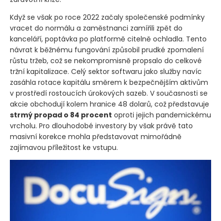
Když se však po roce 2022 začaly společenské podmínky
vracet do normálu a zaměstnanci zamířili zpět do
kanceláří, poptávka po platformě citelně ochladla. Tento
návrat k běžnému fungování způsobil prudké zpomalení
růstu tržeb, což se nekompromisně propsalo do celkové
tržní kapitalizace. Celý sektor softwaru jako služby navíc
zasáhla rotace kapitálu směrem k bezpečnějším aktivům
v prostředí rostoucích úrokových sazeb. V současnosti se
akcie obchodují kolem hranice 48 dolarů, což představuje
strmý propad o 84 procent
oproti jejich pandemickému
vrcholu. Pro dlouhodobé investory by však právě tato
masivní korekce mohla představovat mimořádně
zajímavou příležitost ke vstupu.