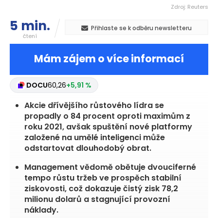
Zdroj: Reuters
5 min.
Přihlaste se k odběru newsletteru
čtení
Mám zájem o více informací
DOCU
60,26
+5,91 %
^NDX
29 722,30
+1,19 %
Akcie dřívějšího růstového lídra se
propadly o 84 procent oproti maximům z
roku 2021, avšak spuštění nové platformy
založené na umělé inteligenci může
odstartovat dlouhodobý obrat.
Management vědomě obětuje dvouciferné
tempo růstu tržeb ve prospěch stabilní
ziskovosti, což dokazuje čistý zisk 78,2
milionu dolarů a stagnující provozní
náklady.