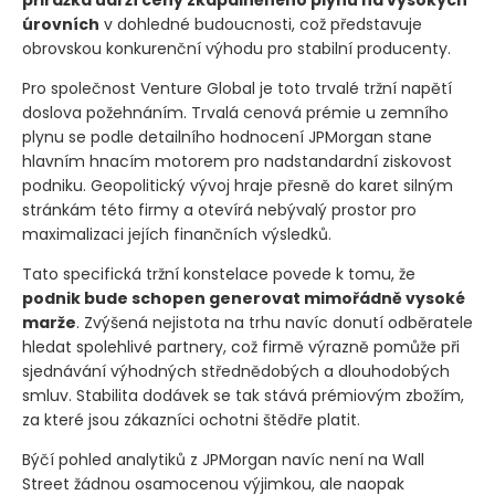
úrovních
v dohledné budoucnosti, což představuje
obrovskou konkurenční výhodu pro stabilní producenty.
Pro společnost Venture Global je toto trvalé tržní napětí
doslova požehnáním. Trvalá cenová prémie u zemního
plynu se podle detailního hodnocení JPMorgan stane
hlavním hnacím motorem pro nadstandardní ziskovost
podniku. Geopolitický vývoj hraje přesně do karet silným
stránkám této firmy a otevírá nebývalý prostor pro
maximalizaci jejích finančních výsledků.
Tato specifická tržní konstelace povede k tomu, že
podnik bude schopen generovat mimořádně vysoké
marže
. Zvýšená nejistota na trhu navíc donutí odběratele
hledat spolehlivé partnery, což firmě výrazně pomůže při
sjednávání výhodných střednědobých a dlouhodobých
smluv. Stabilita dodávek se tak stává prémiovým zbožím,
za které jsou zákazníci ochotni štědře platit.
Býčí pohled analytiků z JPMorgan navíc není na Wall
Street žádnou osamocenou výjimkou, ale naopak