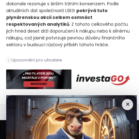
dokonale rezonuje s širším tržním konsenzem. Podle
aktuálních dat společnosti LSEG
pokrývá tuto
plynárenskou akcii celkem osmnáct
respektovaných analytiků
. Z tohoto celkového počtu
jich hned deset drží doporučení k nákupu nebo k silnému
nákupu, což jasně potvrzuje pevnou důvěru finančního
sektoru v budoucí růstový příběh tohoto hráče.
Investiční banka JPMorgan zvýšila cílovou cenu společnosti V
Upozornění pro uživatele
i
Investiční banka JPMorgan zvýšila cílovou cenu společnosti V
×
Veškeré informace a materiály zveřejněné na internetových stránkách