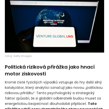
Zdroj: Getty Images
Politická riziková přirážka jako hnací
motor ziskovosti
Kromě čistě fyzických výpadků vstupuje do hry další silný
katalyzátor, který analytici označují jako novou „politickou
rizikovou přirážku“. Tento psychologický a strategický
faktor způsobí, že si globální odběratelé budou muset za
energetickou bezpečnost dlouhodobě připlácet.
Tato
přirážka udrží ceny zkapalněného plynu na vysokých