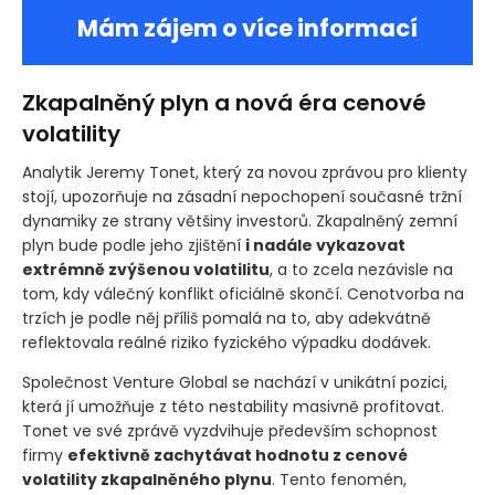
Mám zájem o více informací
Zkapalněný plyn a nová éra cenové
volatility
Analytik Jeremy Tonet, který za novou zprávou pro klienty
stojí, upozorňuje na zásadní nepochopení současné tržní
dynamiky ze strany většiny investorů. Zkapalněný zemní
plyn bude podle jeho zjištění
i nadále vykazovat
extrémně zvýšenou volatilitu
, a to zcela nezávisle na
tom, kdy válečný konflikt oficiálně skončí. Cenotvorba na
trzích je podle něj příliš pomalá na to, aby adekvátně
reflektovala reálné riziko fyzického výpadku dodávek.
Společnost Venture Global se nachází v unikátní pozici,
která jí umožňuje z této nestability masivně profitovat.
Tonet ve své zprávě vyzdvihuje především schopnost
firmy
efektivně zachytávat hodnotu z cenové
volatility zkapalněného plynu
. Tento fenomén,