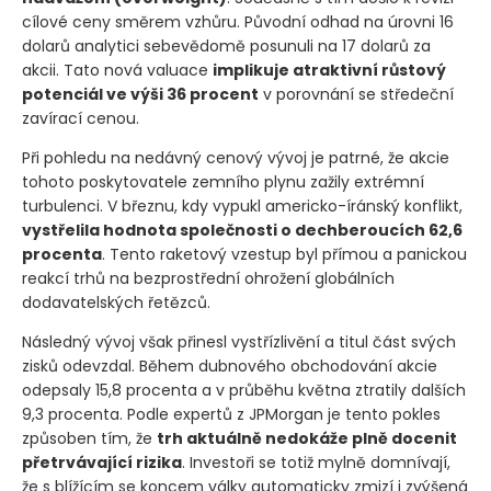
cílové ceny směrem vzhůru. Původní odhad na úrovni 16
dolarů analytici sebevědomě posunuli na 17 dolarů za
akcii. Tato nová valuace
implikuje atraktivní růstový
potenciál ve výši 36 procent
v porovnání se středeční
zavírací cenou.
Při pohledu na nedávný cenový vývoj je patrné, že akcie
tohoto poskytovatele zemního plynu zažily extrémní
turbulenci. V březnu, kdy vypukl americko-íránský konflikt,
vystřelila hodnota společnosti o dechberoucích 62,6
procenta
. Tento raketový vzestup byl přímou a panickou
reakcí trhů na bezprostřední ohrožení globálních
dodavatelských řetězců.
Následný vývoj však přinesl vystřízlivění a titul část svých
zisků odevzdal. Během dubnového obchodování akcie
odepsaly 15,8 procenta a v průběhu května ztratily dalších
9,3 procenta. Podle expertů z JPMorgan je tento pokles
způsoben tím, že
trh aktuálně nedokáže plně docenit
přetrvávající rizika
. Investoři se totiž mylně domnívají,
že s blížícím se koncem války automaticky zmizí i zvýšená