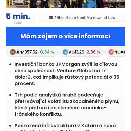
5 min.
Přihlaste se k odběru newsletteru
čtení
Mám zájem o více informací
JPM
357,52
+0,34 %
VG
13,26
-2,36 %
NG=F
2,
Investiční banka JPMorgan zvýšila cílovou
cenu společnosti Venture Global na 17
dolarů, což implikuje růstový potenciál o 36
procent.
Trh podle analytiků hrubě podceňuje
přetrvávající volatilitu zkapalněného plynu,
která přetrvá i po skončení americko-
íránského konfliktu.
Poškozená infrastruktura v Kataru a nová