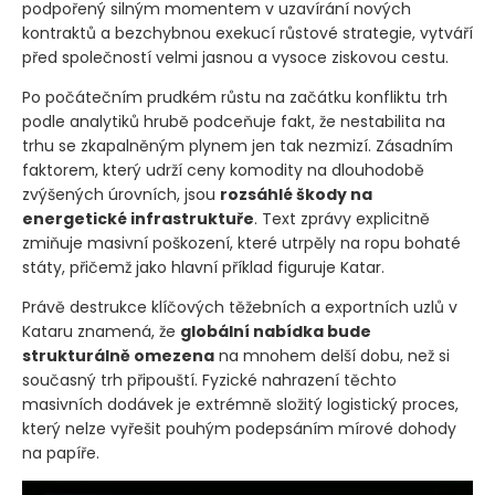
podpořený silným momentem v uzavírání nových
kontraktů a bezchybnou exekucí růstové strategie, vytváří
před společností velmi jasnou a vysoce ziskovou cestu.
Po počátečním prudkém růstu na začátku konfliktu trh
podle analytiků hrubě podceňuje fakt, že nestabilita na
trhu se zkapalněným plynem jen tak nezmizí. Zásadním
faktorem, který udrží ceny komodity na dlouhodobě
zvýšených úrovních, jsou
rozsáhlé škody na
energetické infrastruktuře
. Text zprávy explicitně
zmiňuje masivní poškození, které utrpěly na ropu bohaté
státy, přičemž jako hlavní příklad figuruje Katar.
Právě destrukce klíčových těžebních a exportních uzlů v
Kataru znamená, že
globální nabídka bude
strukturálně omezena
na mnohem delší dobu, než si
současný trh připouští. Fyzické nahrazení těchto
masivních dodávek je extrémně složitý logistický proces,
který nelze vyřešit pouhým podepsáním mírové dohody
na papíře.