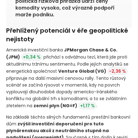
politická riziková přirážka udrží ceny
komodity vysoko, což výrazně podpoří
marže podniku.
Přehlížený potenciál v éře geopolitické
nejistoty
Americká investiční banka
JPMorgan Chase & Co.
(JPM)
+0,34 %
přichází s odvážnou tezí, která jde proti
aktuálnímu tržnímu sentimentu. Podle jejích analytiků se
energetická společnost
Venture Global
(VG)
-2,36 %
připravuje na další masivní cenovou rally. Tento růstový
scénář se začíná rýsovat v momentě, kdy na povrch
vyplouvají dlouhodobé dopady americko-íránského
konfliktu na globální trh s komoditami, a to se zvláštním
zřetelem na
zemní plyn
(NG=F)
+1,17 %
.
Na základě těchto silných fundamentů prestižní bankovní
dům
zvýšil investiční doporučení pro tuto
plynárenskou akcii z neutrálního stupně na
nadvážení
(overweight)
. Současně s tím došlo k revizi