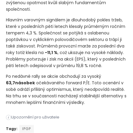
zvýšenou opatrnost kvůli slabým fundamentům
společnosti.
Hlavním varovným signálem je dlouhodobý pokles tržeb,
které v posledních pěti letech klesaly průměrným ročním
tempem 4,3 %. Společnost se potýká s oslabenou
poptávkou v cyklickém polovodičovém sektoru a trápí ji
také ziskovost. Průměrná provozní marže za poslední dva
roky totiž klesla na
-11,1 %
, což ukazuje na vysoké náklady.
Problémy potvrzuje i zisk na akcii
(EPS)
, který v posledních
pěti letech odepisoval v průměru 19,8 % ročně.
Po nedávné rally se akcie obchodují za vysoký
63,7násobek
očekávaného forward P/E. Toto ocenění v
sobě odráží přílišný optimismus, který neodpovídá realitě.
Na trhu se v současnosti nacházejí stabilnější alternativy s
mnohem lepšími finančními výsledky.
Akcie společnosti IPG Photonics zaznamenaly v posledních šes
Upozornění pro uživatele
i
Akcie společnosti IPG Photonics zaznamenaly v posledních šes
Tagy:
IPGP