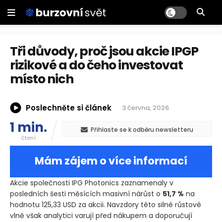
Tři důvody, proč jsou akcie IPGP
rizikové a do čeho investovat
místo nich
Poslechněte si článek
3 června, 2026
1 min.
Přihlaste se k odběru newsletteru
čtení
Mám zájem o více informací
Akcie společnosti IPG Photonics zaznamenaly v
posledních šesti měsících masivní nárůst o
51,7 %
na
hodnotu 125,33 USD za akcii. Navzdory této silné růstové
vlně však analytici varují před nákupem a doporučují