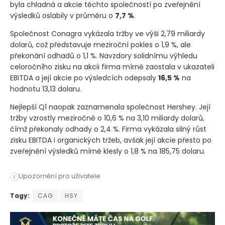
byla chladná a akcie těchto společností po zveřejnění
výsledků oslabily v průměru o
7,7 %
.
Společnost Conagra vykázala tržby ve výši 2,79 miliardy
dolarů, což představuje meziroční pokles o 1,9 %, ale
překonání odhadů o 1,1 %. Navzdory solidnímu výhledu
celoročního zisku na akcii firma mírně zaostala v ukazateli
EBITDA a její akcie po výsledcích odepsaly
16,5 %
na
hodnotu 13,13 dolaru.
Nejlepší Q1 naopak zaznamenala společnost Hershey. Její
tržby vzrostly meziročně o 10,6 % na 3,10 miliardy dolarů,
čímž překonaly odhady o 2,4 %. Firma vykázala silný růst
zisku EBITDA i organických tržeb, avšak její akcie přesto po
zveřejnění výsledků mírně klesly o 1,8 % na 185,75 dolaru.
Výsledková sezóna za první kvartál přinesla smíšené výsledky p
Upozornění pro uživatele
i
Výsledková sezóna za první kvartál přinesla smíšené výsledky p
Tagy:
CAG
HSY