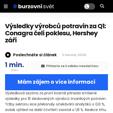
Výsledky výrobců potravin za Q1:
Conagra čelí poklesu, Hershey
září
Poslechněte si článek
2 června, 2026
1 min.
Přihlaste se k odběru newsletteru
čtení
Mám zájem o více informací
Výsledková sezóna za první kvartál přinesla smíšené
výsledky pro 15 sledovaných výrobců trvanlivých potravin.
Tržby sektoru sice překonaly očekávání analytiků o 0,6 %,
avšak výhled na další čtvrtletí zaostal o 1,8 %. Reakce trhu