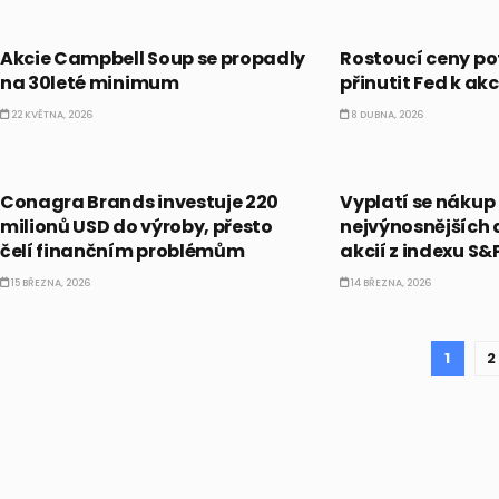
PRÁVĚ TEĎ
PRÁVĚ TEĎ
Akcie Campbell Soup se propadly
Rostoucí ceny p
na 30leté minimum
přinutit Fed k akc
22 KVĚTNA, 2026
8 DUBNA, 2026
PRÁVĚ TEĎ
PRÁVĚ TEĎ
Conagra Brands investuje 220
Vyplatí se nákup
milionů USD do výroby, přesto
nejvýnosnějších
čelí finančním problémům
akcií z indexu S&
15 BŘEZNA, 2026
14 BŘEZNA, 2026
1
2