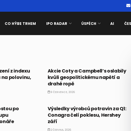
CO HÝBE TRHEM
IPO RADAR
ÚSPĚCH
AI
ČE
PRÁVĚ TEĎ
ení z indexu
Akcie Coty a Campbell’s oslabily
 na polovinu,
kvůli geopolitickému napětí a
drahé ropě
9 ČERVENCE, 2026
PRÁVĚ TEĎ
ostou po
Výsledky výrobců potravin za Q1:
upu
Conagra čelí poklesu, Hershey
ionáře
září
2 ČERVNA, 2026