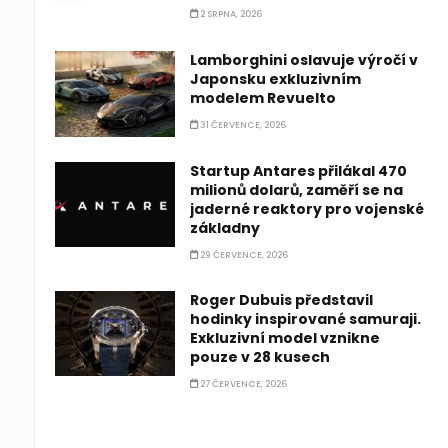
2 SRPNA, 2026
Lamborghini oslavuje výročí v
Japonsku exkluzivním
modelem Revuelto
31 ČERVENCE, 2026
Startup Antares přilákal 470
milionů dolarů, zaměří se na
jaderné reaktory pro vojenské
základny
29 ČERVENCE, 2026
Roger Dubuis představil
hodinky inspirované samuraji.
Exkluzivní model vznikne
pouze v 28 kusech
27 ČERVENCE, 2026