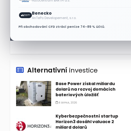
Autocentrum BARTH a.s.
7 SRPNA, 2026
Benecko
Tesla míří na obrovský trh
AnTePo Developement, s.r.o.
samořiditelných aut. Akcie
Při obchodování CFD ztrácí peníze 74–89 % účtů.
reagují růstem
7 SRPNA, 2026
Alternativní
investice
Base Power získal miliardu
dolarů na rozvoj domácích
bateriových úložišť
4 SRPNA, 2026
Kyberbezpečnostní startup
Horizon3 dosáhl valuace 2
miliard dolarů