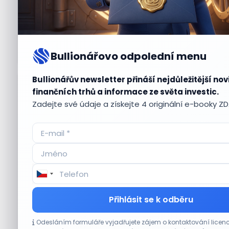
Bullionářovo odpolední menu
Bullionářův newsletter přináší nejdůležitější nov
Aktuální
příležitosti
finančních trhů a informace ze světa investic.
Zadejte své údaje a získejte 4 originální e-booky Z
CO HÝBE TRHEM
Přihlásit se k odběru
Výsledky společností jsou silné. Proč to
Odesláním formuláře vyjadřujete zájem o kontaktování lic