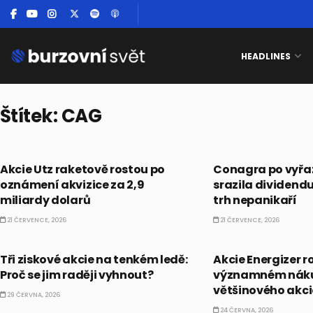
HEADLINES
Štítek:
CAG
PRÁVĚ TEĎ
DIVIDENDY
Akcie Utz raketově rostou po
Conagra po vyřaz
oznámení akvizice za 2,9
srazila dividendu
miliardy dolarů
trh nepanikaří
21 ČERVENCE, 2026
21 ČERVENCE, 2026
PRÁVĚ TEĎ
PRÁVĚ TEĎ
Tři ziskové akcie na tenkém ledě:
Akcie Energizer r
Proč se jim raději vyhnout?
významném nák
většinového akc
29 ČERVNA, 2026
24 ČERVNA, 2026