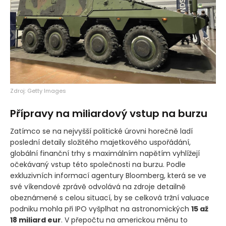
Zdroj: Getty Images
Přípravy na miliardový vstup na burzu
Zatímco se na nejvyšší politické úrovni horečně ladí
poslední detaily složitého majetkového uspořádání,
globální finanční trhy s maximálním napětím vyhlížejí
očekávaný vstup této společnosti na burzu. Podle
exkluzivních informací agentury Bloomberg, která se ve
své víkendové zprávě odvolává na zdroje detailně
obeznámené s celou situací, by se celková tržní valuace
podniku mohla při IPO vyšplhat na astronomických
15 až
18 miliard eur
. V přepočtu na americkou měnu to