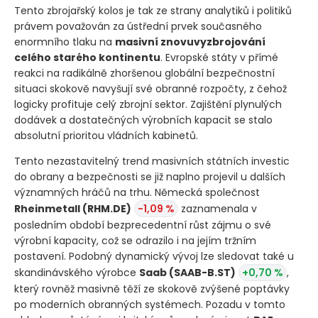
Tento zbrojařský kolos je tak ze strany analytiků i politiků
právem považován za ústřední prvek současného
enormního tlaku na
masivní znovuvyzbrojování
celého starého kontinentu
. Evropské státy v přímé
reakci na radikálně zhoršenou globální bezpečnostní
situaci skokově navyšují své obranné rozpočty, z čehož
logicky profituje celý zbrojní sektor. Zajištění plynulých
dodávek a dostatečných výrobních kapacit se stalo
absolutní prioritou vládních kabinetů.
Tento nezastavitelný trend masivních státních investic
do obrany a bezpečnosti se již naplno projevil u dalších
významných hráčů na trhu. Německá společnost
Rheinmetall
(RHM.DE)
-1,09 %
zaznamenala v
posledním období bezprecedentní růst zájmu o své
výrobní kapacity, což se odrazilo i na jejím tržním
postavení. Podobný dynamický vývoj lze sledovat také u
skandinávského výrobce
Saab
(SAAB-B.ST)
+0,70 %
,
který rovněž masivně těží ze skokově zvýšené poptávky
po moderních obranných systémech. Pozadu v tomto