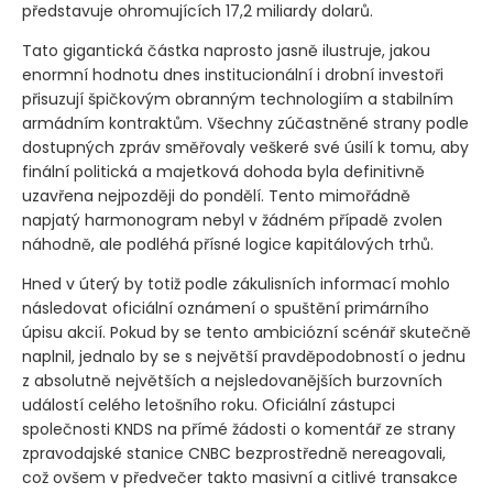
představuje ohromujících 17,2 miliardy dolarů.
Tato gigantická částka naprosto jasně ilustruje, jakou
enormní hodnotu dnes institucionální i drobní investoři
přisuzují špičkovým obranným technologiím a stabilním
armádním kontraktům. Všechny zúčastněné strany podle
dostupných zpráv směřovaly veškeré své úsilí k tomu, aby
finální politická a majetková dohoda byla definitivně
uzavřena nejpozději do pondělí. Tento mimořádně
napjatý harmonogram nebyl v žádném případě zvolen
náhodně, ale podléhá přísné logice kapitálových trhů.
Hned v úterý by totiž podle zákulisních informací mohlo
následovat oficiální oznámení o spuštění primárního
úpisu akcií. Pokud by se tento ambiciózní scénář skutečně
naplnil, jednalo by se s největší pravděpodobností o jednu
z absolutně největších a nejsledovanějších burzovních
událostí celého letošního roku. Oficiální zástupci
společnosti KNDS na přímé žádosti o komentář ze strany
zpravodajské stanice CNBC bezprostředně nereagovali,
což ovšem v předvečer takto masivní a citlivé transakce