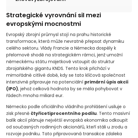
Strategické vyrovnání sil mezi
evropskými mocnostmi
Evropský zbrojní průmysl stojí na prahu historické
transformace, která může nevratně přepsat dynamiku
celého sektoru. Vlády Francie a Německa dospěly k
přelomové shodě na strategickém rámci, jenž umožní
německému státu majetkově vstoupit do struktur
zbrojařského gigantu KNDS. Tento krok přichází v
mimořádně citlivé době, kdy se tato klíčová společnost
intenzivně připravuje na potenciální
primární úpis akcií
(IPO)
, jehož celková hodnota by se měla pohybovat v
řádech mnoha miliard eur.
Německo podle oficiálního vládního prohlášení usiluje o
zisk přesně
čtyřicetiprocentního podílu
. Tento masivní
balík akcií plánuje největší evropská ekonomika odkoupit
od současných rodinných akcionářů, kteří stáli u zrodu a
rozvoje podniku. Tato připravovaná transakce zdaleka