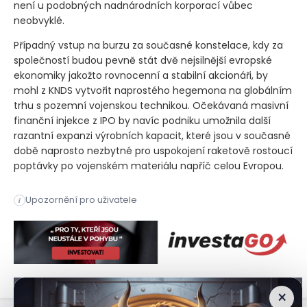
není u podobných nadnárodních korporací vůbec
neobvyklé.
Případný vstup na burzu za současné konstelace, kdy za
společností budou pevně stát dvě nejsilnější evropské
ekonomiky jakožto rovnocenní a stabilní akcionáři, by
mohl z KNDS vytvořit naprostého hegemona na globálním
trhu s pozemní vojenskou technikou. Očekávaná masivní
finanční injekce z IPO by navíc podniku umožnila další
razantní expanzi výrobních kapacit, které jsou v současné
době naprosto nezbytné pro uspokojení raketově rostoucí
poptávky po vojenském materiálu napříč celou Evropou.
Německá vláda plánuje získat čtyřicetiprocentní podíl ve zb
Upozornění pro uživatele
i
Německá vláda plánuje získat čtyřicetiprocentní podíl ve zb
×