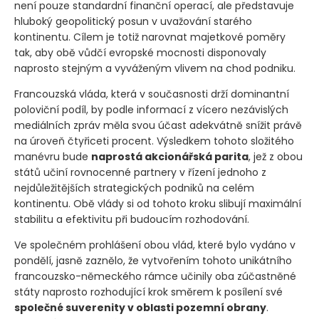
není pouze standardní finanční operací, ale představuje
hluboký geopolitický posun v uvažování starého
kontinentu. Cílem je totiž narovnat majetkové poměry
tak, aby obě vůdčí evropské mocnosti disponovaly
naprosto stejným a vyváženým vlivem na chod podniku.
Francouzská vláda, která v současnosti drží dominantní
poloviční podíl, by podle informací z vícero nezávislých
mediálních zpráv měla svou účast adekvátně snížit právě
na úroveň čtyřiceti procent. Výsledkem tohoto složitého
manévru bude
naprostá akcionářská parita
, jež z obou
států učiní rovnocenné partnery v řízení jednoho z
nejdůležitějších strategických podniků na celém
kontinentu. Obě vlády si od tohoto kroku slibují maximální
stabilitu a efektivitu při budoucím rozhodování.
Ve společném prohlášení obou vlád, které bylo vydáno v
pondělí, jasně zaznělo, že vytvořením tohoto unikátního
francouzsko-německého rámce učinily oba zúčastněné
státy naprosto rozhodující krok směrem k posílení své
společné suverenity v oblasti pozemní obrany
.