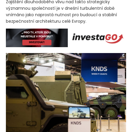
Zajištění dlouhodobého vlivu nad takto strategicky
významnou společností je v dnešní turbulentní době
vnímáno jako naprostá nutnost pro budoucí a stabilní
bezpečnostní architekturu celé Evropy.