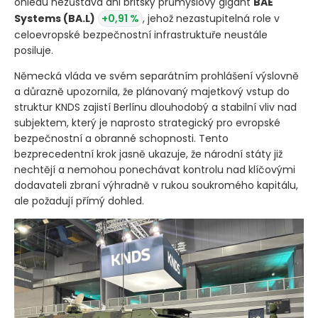
ohledu nezůstává ani britský průmyslový gigant
BAE
Systems
(BA.L)
+0,91 %
, jehož nezastupitelná role v
celoevropské bezpečnostní infrastruktuře neustále
posiluje.
Německá vláda ve svém separátním prohlášení výslovně
a důrazně upozornila, že plánovaný majetkový vstup do
struktur KNDS zajistí Berlínu dlouhodobý a stabilní vliv nad
subjektem, který je naprosto strategický pro evropské
bezpečnostní a obranné schopnosti. Tento
bezprecedentní krok jasně ukazuje, že národní státy již
nechtějí a nemohou ponechávat kontrolu nad klíčovými
dodavateli zbraní výhradně v rukou soukromého kapitálu,
ale požadují přímý dohled.