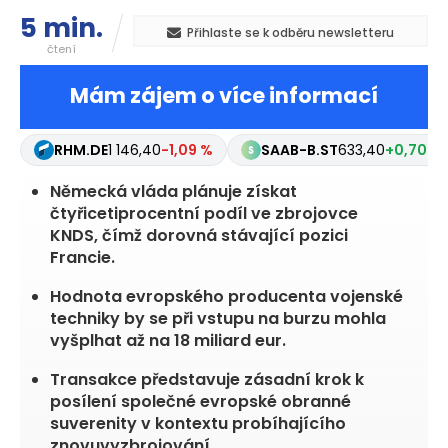
5 min.
Přihlaste se k odběru newsletteru
čtení
Mám zájem o více informací
RHM.DE
1 146,40
-1,09 %
SAAB-B.ST
633,40
+0,70 %
Německá vláda plánuje získat
čtyřicetiprocentní podíl ve zbrojovce
KNDS, čímž dorovná stávající pozici
Francie.
Hodnota evropského producenta vojenské
techniky by se při vstupu na burzu mohla
vyšplhat až na 18 miliard eur.
Transakce představuje zásadní krok k
posílení společné evropské obranné
suverenity v kontextu probíhajícího
znovuvyzbrojování.