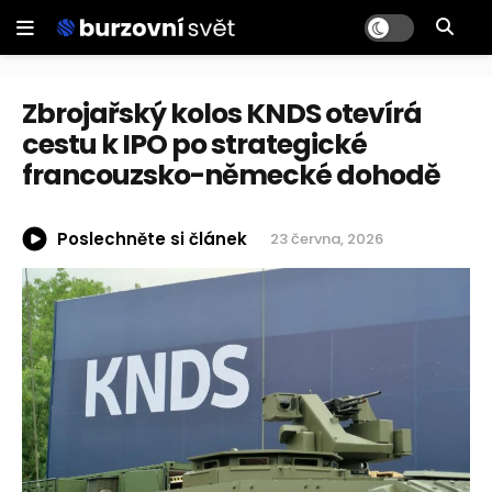
Zbrojařský kolos KNDS otevírá
cestu k IPO po strategické
francouzsko-německé dohodě
Poslechněte si článek
23 června, 2026