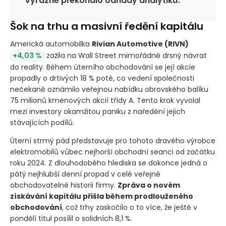
výrazně překonalo odhady analytiků.
Šok na trhu a masivní ředění kapitálu
Americká automobilka
Rivian Automotive
(RIVN)
+4,03 %
zažila na Wall Street mimořádně drsný návrat
do reality. Během úterního obchodování se její akcie
propadly o drtivých 18 % poté, co vedení společnosti
nečekaně oznámilo veřejnou nabídku obrovského balíku
75 milionů kmenových akcií třídy A. Tento krok vyvolal
mezi investory okamžitou paniku z naředění jejich
stávajících podílů.
Úterní strmý pád představuje pro tohoto dravého výrobce
elektromobilů vůbec nejhorší obchodní seanci od začátku
roku 2024. Z dlouhodobého hlediska se dokonce jedná o
pátý nejhlubší denní propad v celé veřejně
obchodovatelné historii firmy.
Zpráva o novém
získávání kapitálu přišla během prodlouženého
obchodování
, což trhy zaskočilo o to více, že ještě v
pondělí titul posílil o solidních 8,1 %.