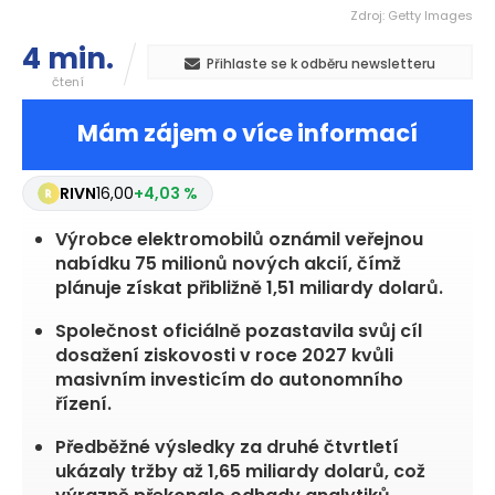
Zdroj: Getty Images
4 min.
Přihlaste se k odběru newsletteru
čtení
Mám zájem o více informací
RIVN
16,00
+4,03 %
Výrobce elektromobilů oznámil veřejnou
nabídku 75 milionů nových akcií, čímž
plánuje získat přibližně 1,51 miliardy dolarů.
Společnost oficiálně pozastavila svůj cíl
dosažení ziskovosti v roce 2027 kvůli
masivním investicím do autonomního
řízení.
Předběžné výsledky za druhé čtvrtletí
ukázaly tržby až 1,65 miliardy dolarů, což