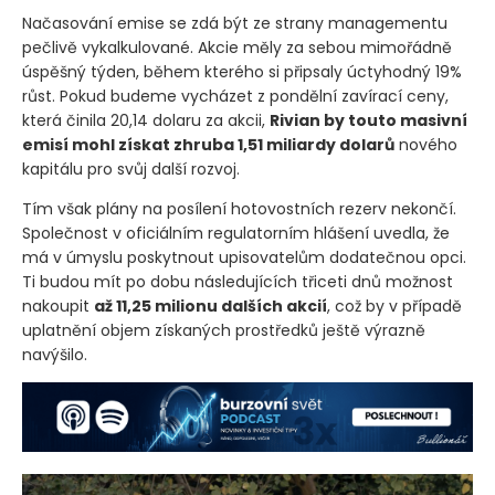
Načasování emise se zdá být ze strany managementu
pečlivě vykalkulované. Akcie měly za sebou mimořádně
úspěšný týden, během kterého si připsaly úctyhodný 19%
růst. Pokud budeme vycházet z pondělní zavírací ceny,
která činila 20,14 dolaru za akcii,
Rivian by touto masivní
emisí mohl získat zhruba 1,51 miliardy dolarů
nového
kapitálu pro svůj další rozvoj.
Tím však plány na posílení hotovostních rezerv nekončí.
Společnost v oficiálním regulatorním hlášení uvedla, že
má v úmyslu poskytnout upisovatelům dodatečnou opci.
Ti budou mít po dobu následujících třiceti dnů možnost
nakoupit
až 11,25 milionu dalších akcií
, což by v případě
uplatnění objem získaných prostředků ještě výrazně
navýšilo.