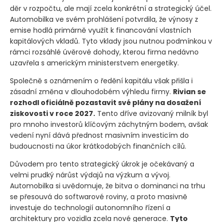
děr v rozpočtu, ale mají zcela konkrétní a strategický účel.
Automobilka ve svém prohlášení potvrdila, že výnosy z
emise hodlá primárně využít k financování vlastních
kapitálových vkladů. Tyto vklady jsou nutnou podmínkou v
rámci rozsáhlé úvěrové dohody, kterou firma nedávno
uzavřela s americkým ministerstvem energetiky.
Společně s oznámením o ředění kapitálu však přišla i
zásadní změna v dlouhodobém výhledu firmy.
Rivian se
rozhodl oficiálně pozastavit své plány na dosažení
ziskovosti v roce 2027.
Tento dříve avizovaný milník byl
pro mnoho investorů klíčovým záchytným bodem, avšak
vedení nyní dává přednost masivním investicím do
budoucnosti na úkor krátkodobých finančních cílů.
Důvodem pro tento strategický úkrok je očekávaný a
velmi prudký nárůst výdajů na výzkum a vývoj.
Automobilka si uvědomuje, že bitva o dominanci na trhu
se přesouvá do softwarové roviny, a proto masivně
investuje do technologií autonomního řízení a
architektury pro vozidla zcela nové generace.
Tyto