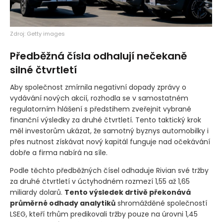
Zdroj: Getty images
Předběžná čísla odhalují nečekaně
silné čtvrtletí
Aby společnost zmírnila negativní dopady zprávy o
vydávání nových akcií, rozhodla se v samostatném
regulatorním hlášení s předstihem zveřejnit vybrané
finanční výsledky za druhé čtvrtletí. Tento taktický krok
měl investorům ukázat, že samotný byznys automobilky i
přes nutnost získávat nový kapitál funguje nad očekávání
dobře a firma nabírá na síle.
Podle těchto předběžných čísel odhaduje Rivian své tržby
za druhé čtvrtletí v úctyhodném rozmezí 1,55 až 1,65
miliardy dolarů.
Tento výsledek drtivě překonává
průměrné odhady analytiků
shromážděné společností
LSEG, kteří trhům predikovali tržby pouze na úrovni 1,45