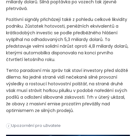
miliardy dolarů. Silná poptávka po vozech tak zjevně
přetrvává.
Pozitivní signály přicházejí také z pohledu celkové likvidity
podniku. Zůstatek hotovosti, peněžních ekvivalentů a
krátkodobých investic se podle předběžného hlášení
vyšplhal na odhadovaných 5,3 miliardy dolarů. To
představuje velmi solidní nárůst oproti 4,8 miliardy dolarů,
kterými automobilka disponovala na konci prvního
čtvrtletí letošního roku.
Tento paradoxní mix zpráv tak staví investory před složité
dilema. Na jedné straně vidí nečekaně silné provozní
výsledky a rostoucí hotovostní polštář, na straně druhé
však musí strávit hořkou pilulku v podobě naředění svých
podílů a odložení slibované ziskovosti. Trh v úterý ukázal,
že obavy z masivní emise prozatím převážily nad
optimismem ze silných prodejů.
Výrobce elektromobilů oznámil veřejnou nabídku 75 milionů no
Upozornění pro uživatele
i