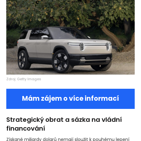
Zdroj: Getty Images
Mám zájem o více informací
Strategický obrat a sázka na vládní
financování
Získané miliardy dolarů nemají sloužit k pouhému lepení