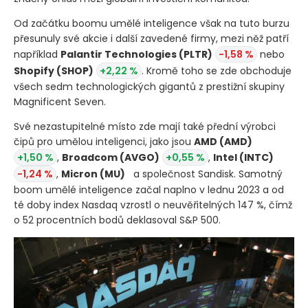
Od začátku boomu umělé inteligence však na tuto burzu
přesunuly své akcie i další zavedené firmy, mezi něž patří
například
Palantir Technologies
(PLTR)
-1,58 %
nebo
Shopify
(SHOP)
+2,22 %
. Kromě toho se zde obchoduje
všech sedm technologických gigantů z prestižní skupiny
Magnificent Seven.
Své nezastupitelné místo zde mají také přední výrobci
čipů pro umělou inteligenci, jako jsou
AMD
(AMD)
+1,50 %
,
Broadcom
(AVGO)
+0,55 %
,
Intel
(INTC)
-1,24 %
,
Micron
(MU)
a společnost Sandisk. Samotný
boom umělé inteligence začal naplno v lednu 2023 a od
té doby index Nasdaq vzrostl o neuvěřitelných 147 %, čímž
o 52 procentních bodů deklasoval S&P 500.