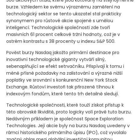
300 akciových titulů, které jsou kótovány na stejnojmenné
burze. Vzhledem ke svému výraznému zaměření na
technologický sektor se tento ukazatel stal prakticky
synonymem pro růstové akcie spojené s umělou
inteligencí. Technologické společnosti zde tvoří
masivních 61 procent celkové tržní hodnoty, což je v
ostrém kontrastu s 38 procenty u indexu S&P 500.
Pověst burzy Nasdaq jakožto primární destinace pro
inovativní technologické giganty vytváří silný,
sebenaplňující se efekt setrvačníku. Přispívají k tomu i
méně přísné požadavky na zalistování a výrazně nižší
poplatky ve srovnání s konkurenční New York Stock
Exchange. Růstoví investoři tak přirozeně tíhnou k
indexovým fondům, které tento trh detailně sledují.
Technologické společnosti, které touží získat přístup k
této obrovské likviditě, proto logicky volí právě tuto burzu.
Nedávným příkladem je společnost Space Exploration
Technologies. Její akcie byly na burzu Nasdaq uvedeny v
rámci historického primárního úpisu
(IPO)
, což vyvolalo
značný ohlas mezi globální investiční komunitou.