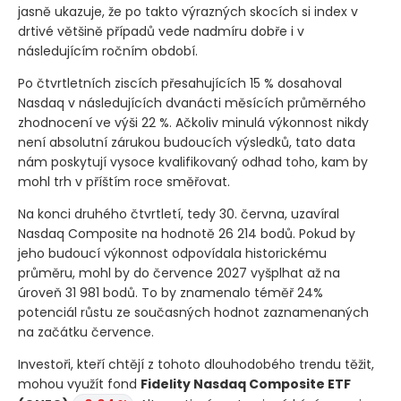
jasně ukazuje, že po takto výrazných skocích si index v
drtivé většině případů vede nadmíru dobře i v
následujícím ročním období.
Po čtvrtletních ziscích přesahujících 15 % dosahoval
Nasdaq v následujících dvanácti měsících průměrného
zhodnocení ve výši 22 %. Ačkoliv minulá výkonnost nikdy
není absolutní zárukou budoucích výsledků, tato data
nám poskytují vysoce kvalifikovaný odhad toho, kam by
mohl trh v příštím roce směřovat.
Na konci druhého čtvrtletí, tedy 30. června, uzavíral
Nasdaq Composite na hodnotě 26 214 bodů. Pokud by
jeho budoucí výkonnost odpovídala historickému
průměru, mohl by do července 2027 vyšplhat až na
úroveň 31 981 bodů. To by znamenalo téměř 24%
potenciál růstu ze současných hodnot zaznamenaných
na začátku července.
Investoři, kteří chtějí z tohoto dlouhodobého trendu těžit,
mohou využít fond
Fidelity Nasdaq Composite ETF