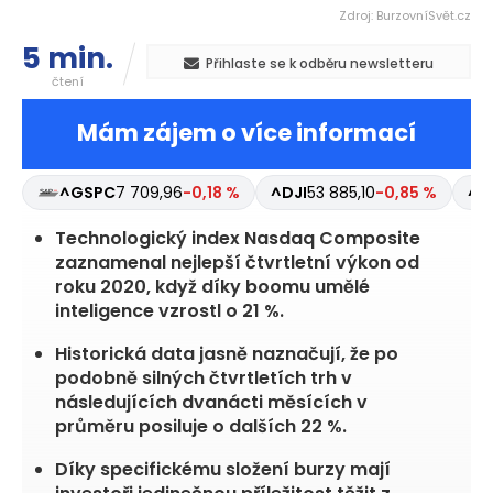
Zdroj: BurzovníSvět.cz
5 min.
Přihlaste se k odběru newsletteru
čtení
Mám zájem o více informací
^GSPC
7 709,96
-0,18 %
^DJI
53 885,10
-0,85 %
^I
Technologický index Nasdaq Composite
zaznamenal nejlepší čtvrtletní výkon od
roku 2020, když díky boomu umělé
inteligence vzrostl o 21 %.
Historická data jasně naznačují, že po
podobně silných čtvrtletích trh v
následujících dvanácti měsících v
průměru posiluje o dalších 22 %.
Díky specifickému složení burzy mají