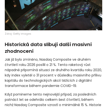
Zdroj: Getty images
Historická data slibují další masivní
zhodnocení
Jak již bylo zmíněno, Nasdaq Composite ve druhém
čtvrtletí roku 2026 posílil o 21 %. Tento raketový růst
nápadně připomíná situaci ze druhého kvartálu roku 2020,
kdy index vyletěl o 31 procent v důsledku masivního přílivu
kapitálu do technologických akcií těžících z digitální
transformace během pandemie COVID-19.
Když pomineme tento nejnovější případ, za posledních
patnáct let se odehrálo celkem šest čtvrtletí, během
nichž Nasdaq Composite vzrostl o minimálně 15 %. Historie