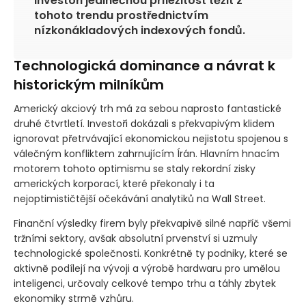
investoři jedinečnou příležitost těžit z
tohoto trendu prostřednictvím
nízkonákladových indexových fondů.
Technologická dominance a návrat k
historickým milníkům
Americký akciový trh má za sebou naprosto fantastické
druhé čtvrtletí. Investoři dokázali s překvapivým klidem
ignorovat přetrvávající ekonomickou nejistotu spojenou s
válečným konfliktem zahrnujícím Írán. Hlavním hnacím
motorem tohoto optimismu se staly rekordní zisky
amerických korporací, které překonaly i ta
nejoptimističtější očekávání analytiků na Wall Street.
Finanční výsledky firem byly překvapivě silné napříč všemi
tržními sektory, avšak absolutní prvenství si uzmuly
technologické společnosti. Konkrétně ty podniky, které se
aktivně podílejí na vývoji a výrobě hardwaru pro umělou
inteligenci, určovaly celkové tempo trhu a táhly zbytek
ekonomiky strmě vzhůru.