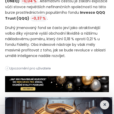
(ONEQ)
-0,04 %
. Alternativní cestou je získání expozice
vůči stovce největších nefinančních společností na této
burze prostřednictvím populárního fondu
Invesco QQQ
Trust
(QQQ)
-0,37 %
.
Druhý jmenovaný fond se často jeví jako atraktivnější
volba díky výrazně vyšší obchodní likviditě a nižšímu
nákladovému poměru, který činí 0,18 % oproti 0,21 % u
fondu Fidelity. Oba indexové nástroje by však měly
masivně profitovat z toho, jak se bude revoluce v oblasti
umělé inteligence nadále rozvíjet.
Technologický index Nasdaq Composite zaznamenal nejlepší čtv
Upozornění pro uživatele
i
Technologický index Nasdaq Composite zaznamenal nejlepší čtv
×