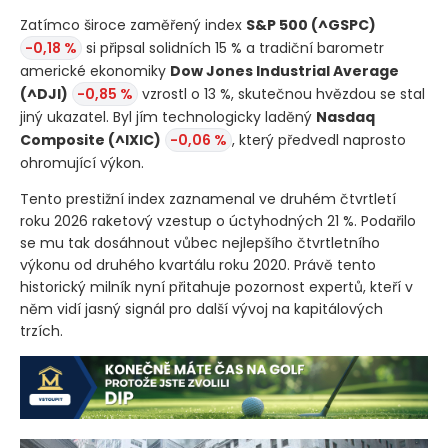
Zatímco široce zaměřený index
S&P 500
(^GSPC)
-0,18 %
si připsal solidních 15 % a tradiční barometr
americké ekonomiky
Dow Jones Industrial Average
(^DJI)
-0,85 %
vzrostl o 13 %, skutečnou hvězdou se stal
jiný ukazatel. Byl jím technologicky laděný
Nasdaq
Composite
(^IXIC)
-0,06 %
, který předvedl naprosto
ohromující výkon.
Tento prestižní index zaznamenal ve druhém čtvrtletí
roku 2026 raketový vzestup o úctyhodných 21 %. Podařilo
se mu tak dosáhnout vůbec nejlepšího čtvrtletního
výkonu od druhého kvartálu roku 2020. Právě tento
historický milník nyní přitahuje pozornost expertů, kteří v
něm vidí jasný signál pro další vývoj na kapitálových
trzích.