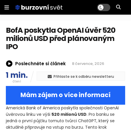
BofA poskytla OpenAI úvěr 520
milionů USD před plánovaným
IPO
Poslechněte si článek
8 července, 2026
1 min.
Přihlaste se k odběru newsletteru
čtení
Mám zájem o více informací
Americká Bank of America poskytla společnosti OpenAI
úvěrovou linku ve výši
520 milionů USD
. Pro banku se
jedná o první půjčku tomuto tvůrci ChatGPT, který se
aktuálně připravuje na vstup na burzu. Tento krok