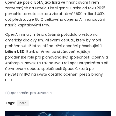
upevňuje pozici BofA jako lídra ve financování firem
zaměřených na umělou inteligenci. Banka od roku 2025
pomohla tomuto sektoru získat téměř 500 miliard USD,
což představuje 60 % celkového objemu AI financování
napříč kapitálovými trhy.
OpenAI minulý měsíc důvěrně požádala o vstup na
americký akciový trh. Při svém debutu, který by mohl
proběhnout již letos, cílí na tržní ocenění přesahující
1
bilion USD
. Bank of America si zároveň zajišťuje
poradenské role pro plánovaná IPO společností OpenAI a
Anthropic. Navazuje tak na svou roli spoluorganizátora při
červnovém debutu společnosti SpaceX, která po
největším IPO na světě dosáhla ocenění přes 2 biliony
USD.
Americká Bank of America poskytla společnosti OpenAI úvěrovo
Upozornění pro uživatele
i
Americká Bank of America poskytla společnosti OpenAI úvěrovo
Tagy:
bac