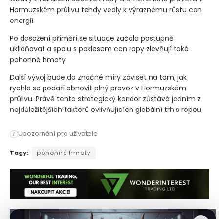
Hormuzském průlivu tehdy vedly k výraznému růstu cen
energií.
Po dosažení příměří se situace začala postupně
uklidňovat a spolu s poklesem cen ropy zlevňují také
pohonné hmoty.
Další vývoj bude do značné míry záviset na tom, jak
rychle se podaří obnovit plný provoz v Hormuzském
průlivu. Právě tento strategický koridor zůstává jedním z
nejdůležitějších faktorů ovlivňujících globální trh s ropou.
Upozornění pro uživatele
i
Po ukončení války mezi Spojenými státy a Íránem se situace 
Tagy:
pohonné hmoty