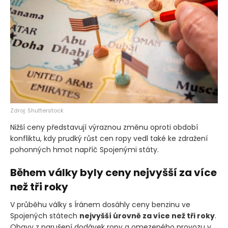
Zdroj: Shutterstock
Nižší ceny představují výraznou změnu oproti období
konfliktu, kdy prudký růst cen ropy vedl také ke zdražení
pohonných hmot napříč Spojenými státy.
Během války byly ceny nejvyšší za více
než tři roky
V průběhu války s Íránem dosáhly ceny benzinu ve
Spojených státech
nejvyšší úrovně za více než tři roky
.
Obavy z narušení dodávek ropy a omezeného provozu v