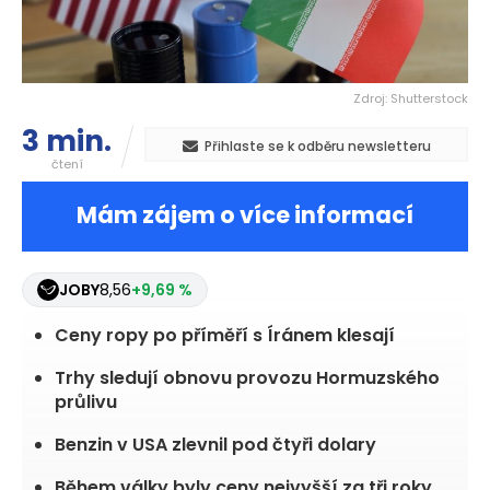
Zdroj: Shutterstock
3 min.
Přihlaste se k odběru newsletteru
čtení
Mám zájem o více informací
JOBY
8,56
+9,69 %
Ceny ropy po příměří s Íránem klesají
Trhy sledují obnovu provozu Hormuzského
průlivu
Benzin v USA zlevnil pod čtyři dolary
Během války byly ceny nejvyšší za tři roky