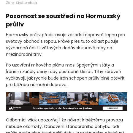
Zdroj: Shutterstock
Pozornost se soustředí na Hormuzský
průliv
Hormuzský průliv představuje zásadní dopravní tepnu pro
světový obchod s ropou. Právě přes tuto oblast putuje
významná část světových dodávek surové ropy na
mezinárodní trhy.
Po uzavření mírového plánu mezi Spojenými státy a
Íránem začaly ceny ropy postupně klesat. Trhy zároveň
vyčkávají, jak rychle bude Írán schopen průliv plně otevřít
pro běžnou námořní dopravu.
Odborníci však upozorňují, že návrat k běžnému provozu
nebude okamžitý. Obnovení standardního pohybu lodí
může podle nich trvat delší dobu, a proto nelze očekávat