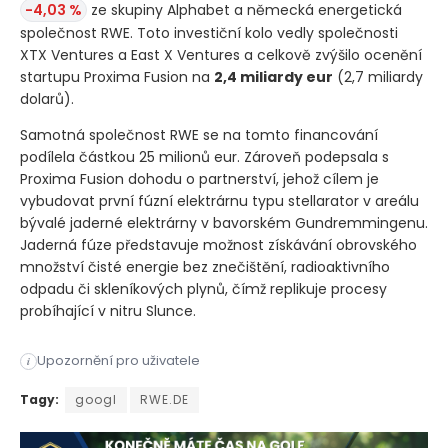
-4,03 %
ze skupiny Alphabet a německá energetická
společnost RWE. Toto investiční kolo vedly společnosti
XTX Ventures a East X Ventures a celkově zvýšilo ocenění
startupu Proxima Fusion na
2,4 miliardy eur
(2,7 miliardy
dolarů)
.
Samotná společnost RWE se na tomto financování
podílela částkou 25 milionů eur. Zároveň podepsala s
Proxima Fusion dohodu o partnerství, jehož cílem je
vybudovat první fúzní elektrárnu typu stellarator v areálu
bývalé jaderné elektrárny v bavorském Gundremmingenu.
Jaderná fúze představuje možnost získávání obrovského
množství čisté energie bez znečištění, radioaktivního
odpadu či skleníkových plynů, čímž replikuje procesy
probíhající v nitru Slunce.
Mnichovský startup zaměřený na magnetickou fúzi Proxima Fusi
Upozornění pro uživatele
i
Mnichovský startup zaměřený na magnetickou fúzi Proxima Fusi
Tagy:
googl
RWE.DE