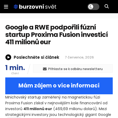
Google a RWE podpořili fúzní
startup Proxima Fusion investicí
411 milionů eur
Poslechněte si článek
7 července, 2026
1 min.
Přihlaste se k odběru newsletteru
čtení
Mám zájem o více informací
Mnichovský startup zaměřený na magnetickou fúzi
Proxima Fusion získal v nejnovějším kole financování od
investorů
411 milionů eur
(469,69 milionu dolarů)
. Mezi
strategickými investory jsou technologický gigant Google