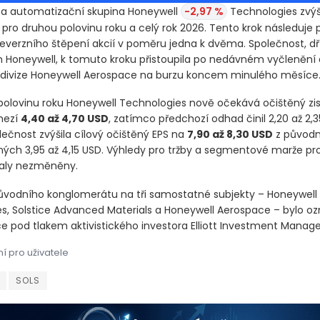
a automatizační skupina Honeywell
-2,97 %
Technologies zvýši
 pro druhou polovinu roku a celý rok 2026. Tento krok následuje 
everzního štěpení akcií v poměru jedna k dvěma. Společnost, dř
Honeywell, k tomuto kroku přistoupila po nedávném vyčlenění 
 divize Honeywell Aerospace na burzu koncem minulého měsíce
polovinu roku Honeywell Technologies nově očekává očištěný zisk
mezí
4,40 až 4,70 USD
, zatímco předchozí odhad činil 2,20 až 2,3
lečnost zvýšila cílový očištěný EPS na
7,90 až 8,30 USD
z původ
ých 3,95 až 4,15 USD. Výhledy pro tržby a segmentové marže pr
taly nezměněny.
ůvodního konglomerátu na tři samostatné subjekty – Honeywell
s, Solstice Advanced Materials a Honeywell Aerospace – bylo 
e pod tlakem aktivistického investora Elliott Investment Manag
í pro uživatele
a automatizační skupina Honeywell ​ Technologies zvýšila svůj 
a automatizační skupina Honeywell ​ Technologies zvýšila svůj 
SOLS