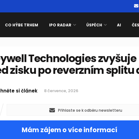
CO HÝBE TRHEM
IPO RADAR
ÚSPĚCH
AI
ČE
ywell Technologies zvyšuje
d zisku po reverzním splitu 
hněte si článek
8 července, 2026
Přihlaste se k odběru newsletteru
Mám zájem o více informací