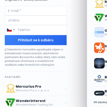
M
Me
W
W
O
A
Přihlásit se k odběru
I
Odesláním formuláře vyjadřujete zájem o
CA
kontaktování licencovaným obchodním
partnerem Burzovního světa, který vám může
poskytnout informace o investičních
N
službách nebo finančních nástrojích.
E
B
PARTNEŘI:
A
Mercurius Pro
›
Mercurius Pro, o. c. p., a. s.
B
A
Wonderinterest
›
Při obch
Wonderinterest Trading Ltd