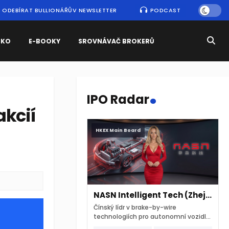
ODEBÍRAT BULLIONÁŘŮV NEWSLETTER
PODCAST
SKO
E-BOOKY
SROVNÁVAČ BROKERŮ
.
IPO Radar
akcií
HKEX Main Board
NASN Intelligent Tech (Zhejiang)
Čínský lídr v brake-by-wire
technologiích pro autonomní vozidla
vstupuje na hongkongskou burzu 7.