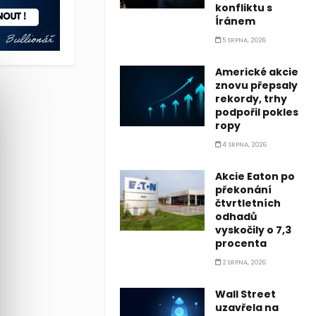
konfliktu s
Íránem
5 SRPNA, 2026
Americké akcie
znovu přepsaly
rekordy, trhy
podpořil pokles
ropy
4 SRPNA, 2026
Akcie Eaton po
překonání
čtvrtletních
odhadů
vyskočily o 7,3
procenta
2 SRPNA, 2026
Wall Street
uzavřela na