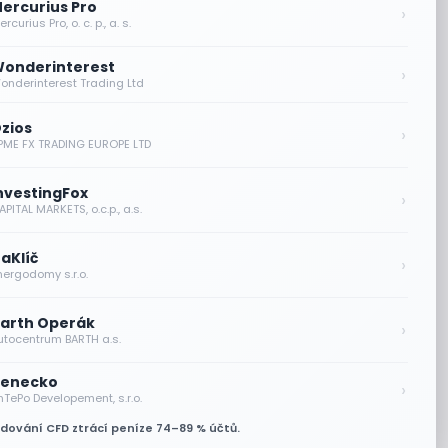
ercurius Pro
›
rcurius Pro, o. c. p., a. s.
onderinterest
›
onderinterest Trading Ltd
zios
›
PME FX TRADING EUROPE LTD
nvestingFox
›
PITAL MARKETS, o.c.p., a.s.
aKlíč
›
nergodomy s.r.o.
arth Operák
›
utocentrum BARTH a.s.
enecko
›
nTePo Developement, s.r.o.
odování CFD ztrácí peníze 74–89 % účtů.