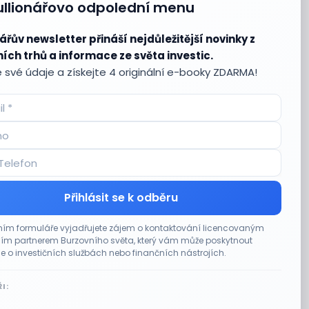
ullionářovo odpolední menu
ářův newsletter přináší nejdůležitější novinky z
ích trhů a informace ze světa investic.
 své údaje a získejte 4 originální e-booky ZDARMA!
Přihlásit se k odběru
ím formuláře vyjadřujete zájem o kontaktování licencovaným
m partnerem Burzovního světa, který vám může poskytnout
e o investičních službách nebo finančních nástrojích.
I: