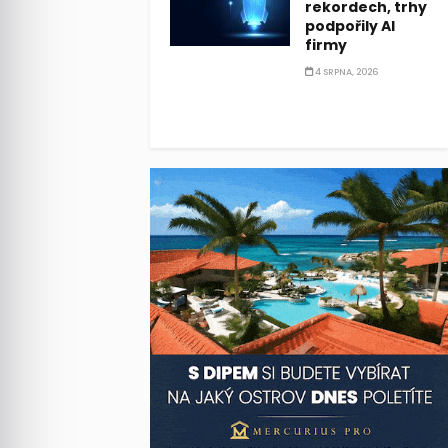
rekordech, trhy
podpořily AI
firmy
4 SRPNA, 2026