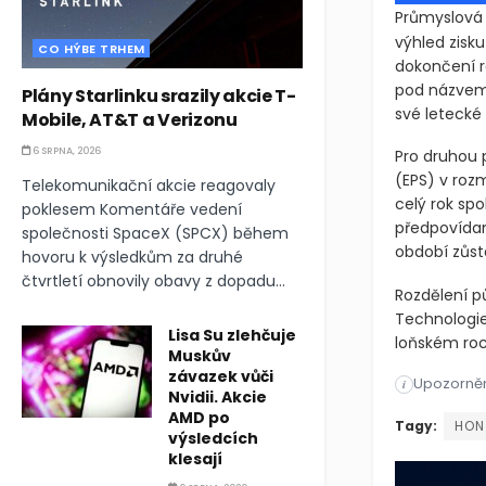
Průmyslová 
výhled zisku
CO HÝBE TRHEM
dokončení r
pod názvem 
Plány Starlinku srazily akcie T-
své letecké
Mobile, AT&T a Verizonu
6 SRPNA, 2026
Pro druhou 
(EPS)
v roz
Telekomunikační akcie reagovaly
celý rok spo
poklesem Komentáře vedení
předpovídan
společnosti SpaceX (SPCX) během
období zůs
hovoru k výsledkům za druhé
čtvrtletí obnovily obavy z dopadu...
Rozdělení p
Technologie
Lisa Su zlehčuje
loňském roc
Muskův
závazek vůči
Upozorněn
Průmyslová 
i
Nvidii. Akcie
AMD po
Průmyslová 
Tagy:
HON
výsledcích
klesají