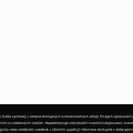
 Světa vycházejí z veřejně dostupných a důvěryhodných zdrojů. Při jejich zpracování 
ním a vzdělávacím účelům. Nepředstavuje individuální investiční doporučení, investi
rognózy nebo očekávání uvedené v článcích vyjadřují informace dostupné v době jejich