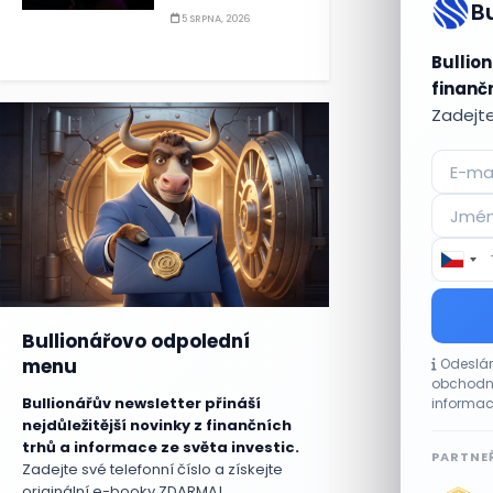
B
5 SRPNA, 2026
Bullion
finančn
Zadejte
Bullionářovo odpolední
menu
Odeslán
obchodní
Bullionářův newsletter přináší
informac
nejdůležitější novinky z finančních
trhů a informace ze světa investic.
PARTNEŘ
Zadejte své telefonní číslo a získejte
originální e-booky ZDARMA!