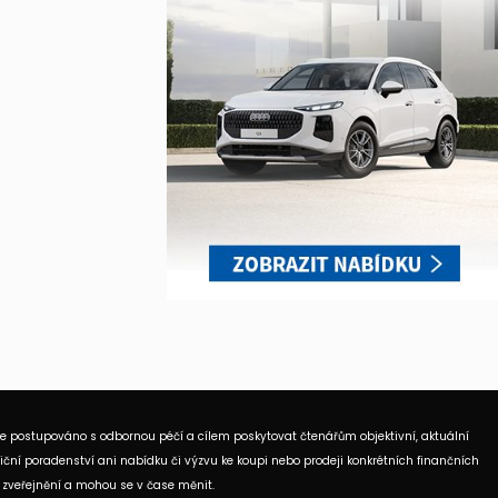
je postupováno s odbornou péčí a cílem poskytovat čtenářům objektivní, aktuální
ční poradenství ani nabídku či výzvu ke koupi nebo prodeji konkrétních finančních
 zveřejnění a mohou se v čase měnit.