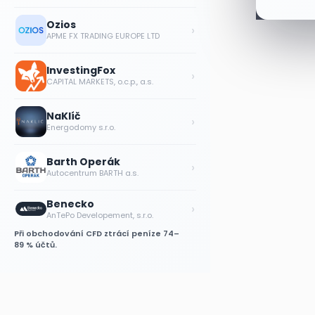
Ozios
›
APME FX TRADING EUROPE LTD
InvestingFox
›
CAPITAL MARKETS, o.c.p., a.s.
NaKlíč
›
Energodomy s.r.o.
Barth Operák
›
Autocentrum BARTH a.s.
Benecko
›
AnTePo Developement, s.r.o.
Při obchodování CFD ztrácí peníze 74–
89 % účtů.