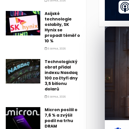
6 SRPNA, 2026
Asijské
technologie
oslabily, SK
Hynix se
propadl téměř o
10 %
6 SRPNA, 2026
Technologický
obrat přidal
indexu Nasdaq
100 za čtyři dny
3,5 bilionu
dolarů
6 SRPNA, 2026
Micron posílil o
7,6 % a zvýšil
podíl na trhu
DRAM