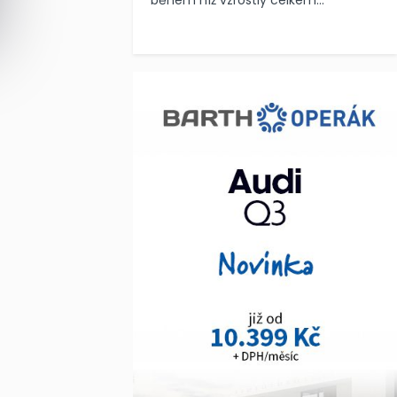
během níž vzrostly celkem...