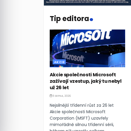
.
Tip editora
AKCIE
Akcie společnosti Microsoft
zažívají vzestup, jaký tu nebyl
už 26 let
5 SRPNA, 2026
Nejsilnější třídenní růst za 26 let
Akcie společnosti Microsoft
Corporation (MSFT) uzavřely
mimořádně silnou třídenní sérii,