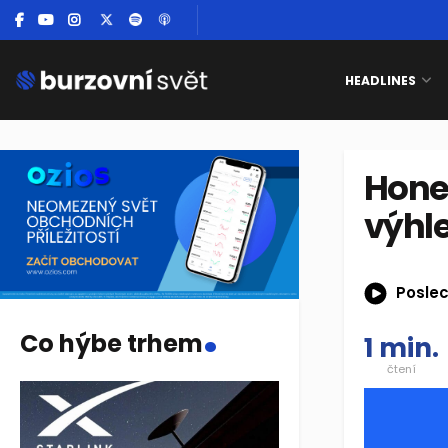
HEADLINES
Hone
výhle
Poslec
.
Co hýbe trhem
1 min.
čtení