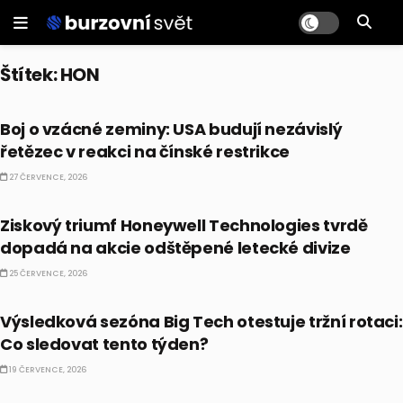
Štítek:
HON
PRÁVĚ TEĎ
Boj o vzácné zeminy: USA budují nezávislý
řetězec v reakci na čínské restrikce
27 ČERVENCE, 2026
AKCIE
Ziskový triumf Honeywell Technologies tvrdě
dopadá na akcie odštěpené letecké divize
25 ČERVENCE, 2026
PRÁVĚ TEĎ
Výsledková sezóna Big Tech otestuje tržní rotaci:
Co sledovat tento týden?
19 ČERVENCE, 2026
AKCIE