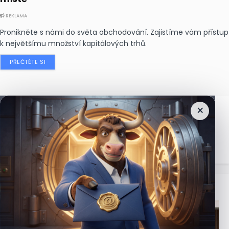
REKLAMA
Pronikněte s námi do světa obchodování. Zajistíme vám přístup
k největšímu množství kapitálových trhů.
PŘEČTĚTE SI
×
Nejčtenější
zprávy