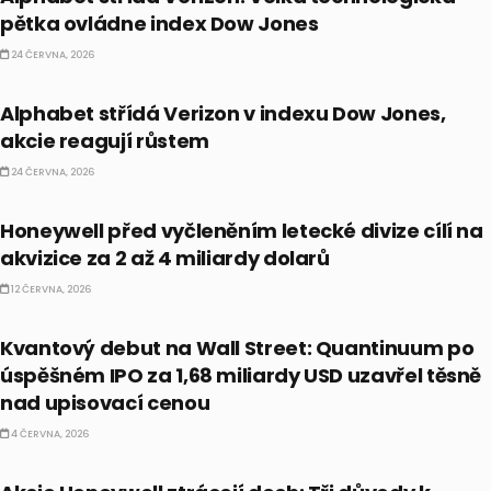
pětka ovládne index Dow Jones
24 ČERVNA, 2026
PRÁVĚ TEĎ
Alphabet střídá Verizon v indexu Dow Jones,
akcie reagují růstem
24 ČERVNA, 2026
PRÁVĚ TEĎ
Honeywell před vyčleněním letecké divize cílí na
akvizice za 2 až 4 miliardy dolarů
12 ČERVNA, 2026
PRÁVĚ TEĎ
Kvantový debut na Wall Street: Quantinuum po
úspěšném IPO za 1,68 miliardy USD uzavřel těsně
nad upisovací cenou
4 ČERVNA, 2026
PRÁVĚ TEĎ