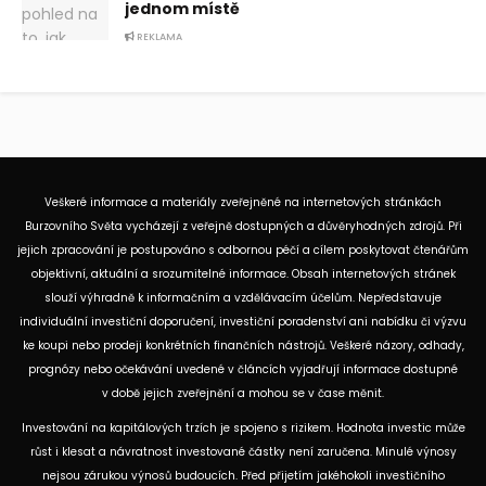
jednom místě
REKLAMA
Veškeré informace a materiály zveřejněné na internetových stránkách
Burzovního Světa vycházejí z veřejně dostupných a důvěryhodných zdrojů. Při
jejich zpracování je postupováno s odbornou péčí a cílem poskytovat čtenářům
objektivní, aktuální a srozumitelné informace. Obsah internetových stránek
slouží výhradně k informačním a vzdělávacím účelům. Nepředstavuje
individuální investiční doporučení, investiční poradenství ani nabídku či výzvu
ke koupi nebo prodeji konkrétních finančních nástrojů. Veškeré názory, odhady,
prognózy nebo očekávání uvedené v článcích vyjadřují informace dostupné
v době jejich zveřejnění a mohou se v čase měnit.
Investování na kapitálových trzích je spojeno s rizikem. Hodnota investic může
růst i klesat a návratnost investované částky není zaručena. Minulé výnosy
nejsou zárukou výnosů budoucích. Před přijetím jakéhokoli investičního