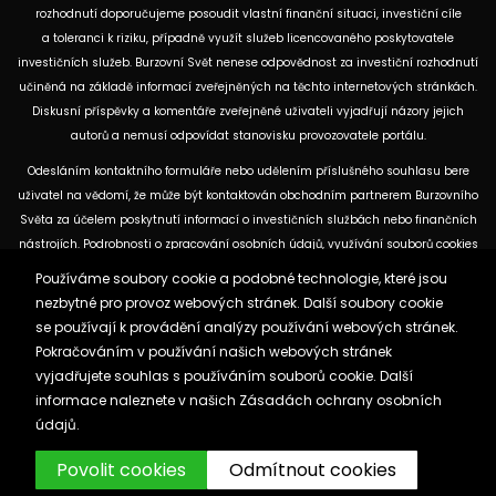
rozhodnutí doporučujeme posoudit vlastní finanční situaci, investiční cíle
a toleranci k riziku, případně využít služeb licencovaného poskytovatele
investičních služeb. Burzovní Svět nenese odpovědnost za investiční rozhodnutí
učiněná na základě informací zveřejněných na těchto internetových stránkách.
Diskusní příspěvky a komentáře zveřejněné uživateli vyjadřují názory jejich
autorů a nemusí odpovídat stanovisku provozovatele portálu.
Odesláním kontaktního formuláře nebo udělením příslušného souhlasu bere
uživatel na vědomí, že může být kontaktován obchodním partnerem Burzovního
Světa za účelem poskytnutí informací o investičních službách nebo finančních
nástrojích. Podrobnosti o zpracování osobních údajů, využívání souborů cookies
a obchodních partnerech jsou uvedeny v příslušných dokumentech
Používáme soubory cookie a podobné technologie, které jsou
dostupných na těchto internetových stránkách. U jednotlivých článků mohou
nezbytné pro provoz webových stránek. Další soubory cookie
být uvedeny informace o použitých zdrojích, datu původní analýzy nebo datu,
se používají k provádění analýzy používání webových stránek.
ke kterému se vztahují uvedené tržní údaje.
Pokračováním v používání našich webových stránek
vyjadřujete souhlas s používáním souborů cookie. Další
informace naleznete v našich
Zásadách ochrany osobních
Zásady ochrany osobních údajů a cookies
údajů.
Reklama
Kontakt
Burzovnisvet.cz © 2026
Povolit cookies
Odmítnout cookies