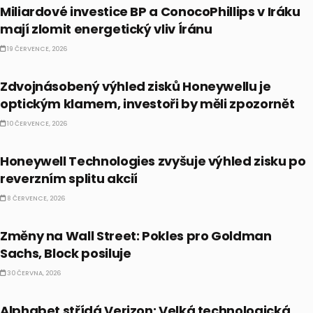
Miliardové investice BP a ConocoPhillips v Iráku
mají zlomit energetický vliv Íránu
19 ČERVENCE, 2026
AKCIE
Zdvojnásobený výhled zisků Honeywellu je
optickým klamem, investoři by měli zpozornět
10 ČERVENCE, 2026
PRÁVĚ TEĎ
Honeywell Technologies zvyšuje výhled zisku po
reverzním splitu akcií
8 ČERVENCE, 2026
PRÁVĚ TEĎ
Změny na Wall Street: Pokles pro Goldman
Sachs, Block posiluje
30 ČERVNA, 2026
PRÁVĚ TEĎ
Alphabet střídá Verizon: Velká technologická