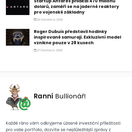
Startup Antares přilákal 470 milionů
dolarů, zaměří se na jaderné reaktory
pro vojenské základny
29 ČERVENCE, 2026
Roger Dubuis představil hodinky
inspirované samuraji. Exkluzivní model
vznikne pouze v 28 kusech
27 ČERVENCE, 2026
Ranní
Bullionář!
Každé ráno vám odkryjeme úžasné investiční příležitosti
pro vaše portfolio, dozvíte se nejdůležitější zprávy z