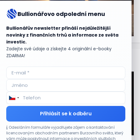
Bullionářovo odpolední menu
Bullionářův newsletter přináší nejdůležitější
novinky z finančních trhů a informace ze světa
investic.
Zadejte své údaje a získejte 4 originální e-booky
ZDARMA!
Aktuální
příležitosti
Přihlásit se k odběru
Odesláním formuláře vyjadřujete zájem o kontaktování
CO HÝBE TRHEM
licencovaným obchodním partnerem Burzovního světa, který
vám může poskytnout informace o investičních službách