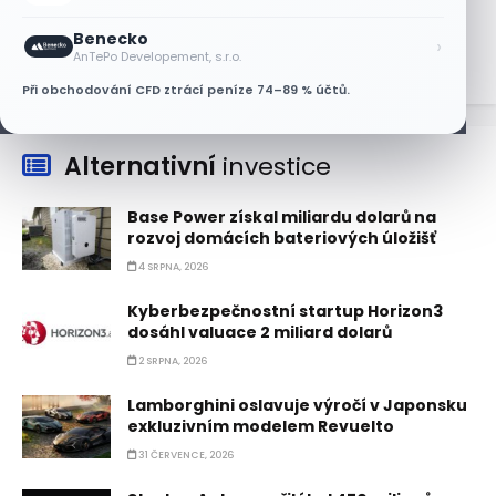
5 SRPNA, 2026
Benecko
›
AnTePo Developement, s.r.o.
Při obchodování CFD ztrácí peníze 74–89 % účtů.
Alternativní
investice
Base Power získal miliardu dolarů na
rozvoj domácích bateriových úložišť
4 SRPNA, 2026
Kyberbezpečnostní startup Horizon3
dosáhl valuace 2 miliard dolarů
2 SRPNA, 2026
Lamborghini oslavuje výročí v Japonsku
exkluzivním modelem Revuelto
31 ČERVENCE, 2026