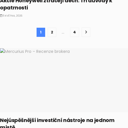
Akcie Honeywell ztrácejí dech: Tři důvody k
opatrnosti
5 KVĚTNA, 2026
1
2
…
4
Nejúspěšnější investiční nástroje na jednom
místě