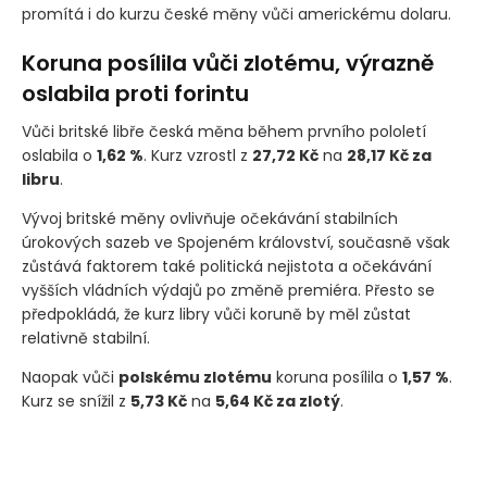
promítá i do kurzu české měny vůči americkému dolaru.
Koruna posílila vůči zlotému, výrazně
oslabila proti forintu
Vůči britské libře česká měna během prvního pololetí
oslabila o
1,62 %
. Kurz vzrostl z
27,72 Kč
na
28,17 Kč za
libru
.
Vývoj britské měny ovlivňuje očekávání stabilních
úrokových sazeb ve Spojeném království, současně však
zůstává faktorem také politická nejistota a očekávání
vyšších vládních výdajů po změně premiéra. Přesto se
předpokládá, že kurz libry vůči koruně by měl zůstat
relativně stabilní.
Naopak vůči
polskému zlotému
koruna posílila o
1,57 %
.
Kurz se snížil z
5,73 Kč
na
5,64 Kč za zlotý
.