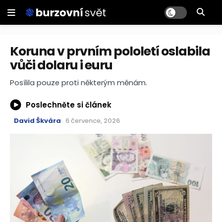
Koruna v prvním pololetí oslabila
vůči dolaru i euru
Posílila pouze proti některým měnám.
Poslechněte si článek
David Škvára
6 července, 2026