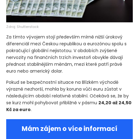
Zdroj: Shutterstock
Za tímto vývojem stojí především mírně nižší úrokový
diferenciál mezi Českou republikou a eurozónou spolu s
pokračující globální nejistotou. V obdobích zvýšené
nervozity na finančních trzích investoři obvykle dávají
přednost stabilnějším měnám, mezi které patří právě
euro nebo americký dolar.
Pokud se bezpečnostní situace na Blízkém východě
výrazně nezhorší, mohla by koruna vůči euru zůstat v
následujícím období relativně stabilní. Očekává se, že by
se kurz mohl pohybovat přibližně v pásmu
24,20 až 24,50
Kč za euro
.
Mám zájem o více informací