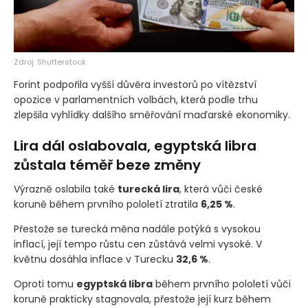
Zdroj: Shutterstock
Forint podpořila vyšší důvěra investorů po vítězství
opozice v parlamentních volbách, která podle trhu
zlepšila vyhlídky dalšího směřování maďarské ekonomiky.
Lira dál oslabovala, egyptská libra
zůstala téměř beze změny
Výrazně oslabila také
turecká lira
, která vůči české
koruně během prvního pololetí ztratila
6,25 %
.
Přestože se turecká měna nadále potýká s vysokou
inflací, její tempo růstu cen zůstává velmi vysoké. V
květnu dosáhla inflace v Turecku
32,6 %
.
Oproti tomu
egyptská libra
během prvního pololetí vůči
koruně prakticky stagnovala, přestože její kurz během