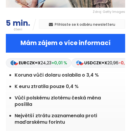
Zdroj: Getty Images
5 min.
Přihlaste se k odběru newsletteru
čtení
Mám zájem o více informací
EURCZK=X
24,23
+0,01 %
USDCZK=X
20,96
-0,26
Koruna vůči dolaru oslabila o 3,4 %
K euru ztratila pouze 0,4 %
Vůči polskému zlotému česká měna
posílila
Největší ztrátu zaznamenala proti
maďarskému forintu