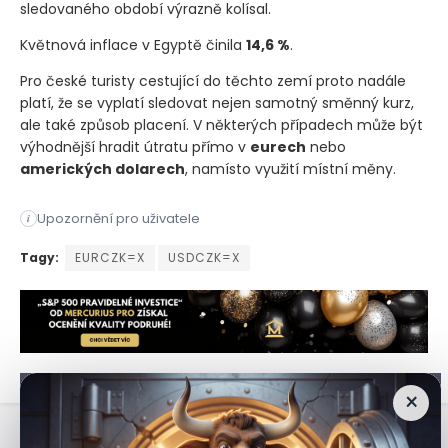
sledovaného období výrazně kolísal.
Květnová inflace v Egyptě činila
14,6 %
.
Pro české turisty cestující do těchto zemí proto nadále
platí, že se vyplatí sledovat nejen samotný směnný kurz,
ale také způsob placení. V některých případech může být
výhodnější hradit útratu přímo v
eurech
nebo
amerických dolarech
, namísto využití místní měny.
Upozornění pro uživatele
i
Posílila pouze proti některým měnám. Koruna vůči dolaru oslab
Tagy:
EURCZK=X
USDCZK=X
×