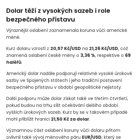
Dolar těží z vysokých sazeb i role
bezpečného přístavu
Výraznější oslabení zaznamenala koruna vůči americké
měně.
Kurz dolaru vzrostl z
20,57 Kč/USD
na
21,26 Kč/USD
, což
znamená oslabení české měny o
3,36 %
, respektive o
69
haléřů
.
Americký dolar nadále podporují relativně vysoké úrokové
sazby ve Spojených státech i jeho tradiční postavení
bezpečného přístavu v období geopolitické nejistoty.
Další podporu může dolar získat také ve třetím čtvrtletí,
pokud budou na trhu sílit očekávání delšího období
vyšších úrokových sazeb. Kurz by se v takovém případě
mohl přiblížit hranici
21,50 Kč za dolar
.
Významnou část oslabení koruny vůči dolaru přitom
ovlivnil také vývoj měnového páru
EUR/USD
, který se