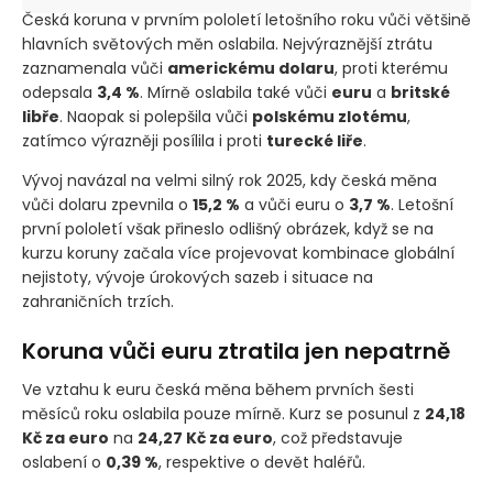
Česká koruna v prvním pololetí letošního roku vůči většině
hlavních světových měn oslabila. Nejvýraznější ztrátu
zaznamenala vůči
americkému dolaru
, proti kterému
odepsala
3,4 %
. Mírně oslabila také vůči
euru
a
britské
libře
. Naopak si polepšila vůči
polskému zlotému
,
zatímco výrazněji posílila i proti
turecké liře
.
Vývoj navázal na velmi silný rok 2025, kdy česká měna
vůči dolaru zpevnila o
15,2 %
a vůči euru o
3,7 %
. Letošní
první pololetí však přineslo odlišný obrázek, když se na
kurzu koruny začala více projevovat kombinace globální
nejistoty, vývoje úrokových sazeb i situace na
zahraničních trzích.
Koruna vůči euru ztratila jen nepatrně
Ve vztahu k euru česká měna během prvních šesti
měsíců roku oslabila pouze mírně. Kurz se posunul z
24,18
Kč za euro
na
24,27 Kč za euro
, což představuje
oslabení o
0,39 %
, respektive o devět haléřů.