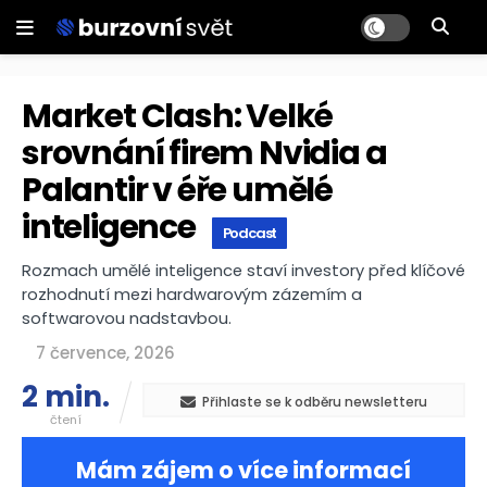
Market Clash: Velké
srovnání firem Nvidia a
Palantir v éře umělé
inteligence
Podcast
Rozmach umělé inteligence staví investory před klíčové
rozhodnutí mezi hardwarovým zázemím a
softwarovou nadstavbou.
7 července, 2026
2 min.
Přihlaste se k odběru newsletteru
čtení
Mám zájem o více informací