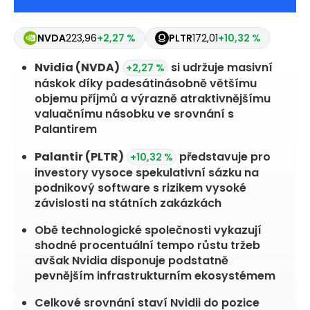
NVDA
223,96
+2,27 %
PLTR
172,01
+10,32 %
Nvidia
(NVDA)
si udržuje masivní
+2,27 %
náskok díky padesátinásobně většímu
objemu příjmů a výrazně atraktivnějšímu
valuačnímu násobku ve srovnání s
Palantirem
Palantir
(PLTR)
představuje pro
+10,32 %
investory vysoce spekulativní sázku na
podnikový software s rizikem vysoké
závislosti na státních zakázkách
Obě technologické společnosti vykazují
shodné procentuální tempo růstu tržeb
avšak Nvidia disponuje podstatně
pevnějším infrastrukturním ekosystémem
Celkové srovnání staví Nvidii do pozice