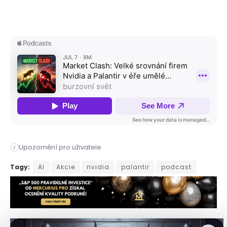
Upozornění pro uživatele
i
Rozmach umělé inteligence staví investory před klíčové rozh
Tagy:
AI
Akcie
nvidia
palantir
podcast