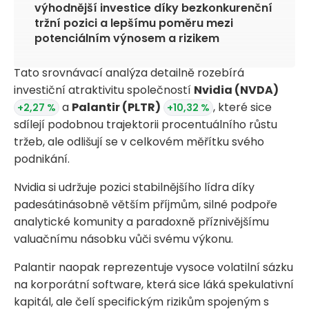
výhodnější investice díky bezkonkurenční
tržní pozici a lepšímu poměru mezi
potenciálním výnosem a rizikem
Tato srovnávací analýza detailně rozebírá
investiční atraktivitu společností
Nvidia
(NVDA)
a
Palantir
(PLTR)
, které sice
+2,27 %
+10,32 %
sdílejí podobnou trajektorii procentuálního růstu
tržeb, ale odlišují se v celkovém měřítku svého
podnikání.
Nvidia si udržuje pozici stabilnějšího lídra díky
padesátinásobně větším příjmům, silné podpoře
analytické komunity a paradoxně příznivějšímu
valuačnímu násobku vůči svému výkonu.
Palantir naopak reprezentuje vysoce volatilní sázku
na korporátní software, která sice láká spekulativní
kapitál, ale čelí specifickým rizikům spojeným s