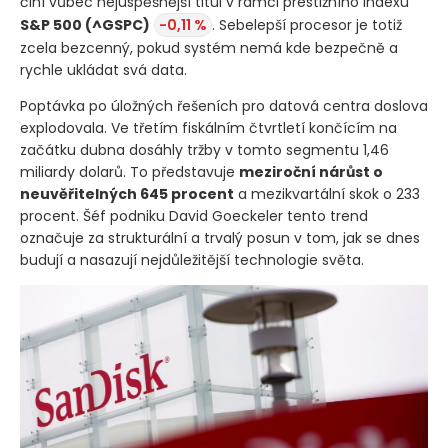
činí vůbec nejúspěšnější titul v rámci prestižního indexu
S&P 500
(^GSPC)
-0,11 %
. Sebelepší procesor je totiž
zcela bezcenný, pokud systém nemá kde bezpečně a
rychle ukládat svá data.
Poptávka po úložných řešeních pro datová centra doslova
explodovala. Ve třetím fiskálním čtvrtletí končícím na
začátku dubna dosáhly tržby v tomto segmentu 1,46
miliardy dolarů. To představuje
meziroční nárůst o
neuvěřitelných 645 procent
a mezikvartální skok o 233
procent. Šéf podniku David Goeckeler tento trend
označuje za strukturální a trvalý posun v tom, jak se dnes
budují a nasazují nejdůležitější technologie světa.