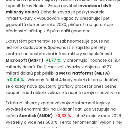
kapacit firmy Nebius Group neváhal
investovat dvě
miliardy dolarů
. Dohoda zavazuje poskytovatele
infrastruktury k vybudování kapacity přesahující pět
gigawattů do konce roku 2030, přičemž mu garantuje
přednostní přístup k čipům další generace.
Ekosystém partnerství se však neomezuje pouze na
jednoho dodavatele. Společnost si zajistila pětiletý
kontrakt na poskytování infrastruktury se společností
Microsoft
(MSFT)
+1,77 %
v ohromující hodnotě až 19,4
miliardy dolarů. Další masivní závazky v objemu až 27
miliard dolarů pak přislíbila
Meta Platforms
(META)
+0,04 %
. Výkonný ředitel Arkady Volozh k tomu dodává,
že o každý nově spuštěný grafický procesor dnes běžně
soupeří hned několik zákazníků napříč různými odvětvími.
Extrémní objemy zpracovávaných informací logicky
vytvářejí enormní tlak na ukládání dat. Zde vstupuje na
scénu
Sandisk
(SNDK)
-3,33 %
, jehož akcie v roce 2026
vystřelily o více než 600 %. Tento fenomenální výkon z něj