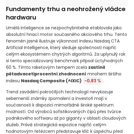
Fundamenty trhu a neohrožený vládce
hardwaru
Umělá inteligence se nezpochybnitelně etablovala jako
absolutní hnací motor současného akciového trhu. Tento
fenomén jasně ilustruje výkonnost indexu Nasdaq CTA
Artificial Intelligence, který sleduje společnosti napříč
celým ekosystémem chytrých algoritmů. Za uplynulý rok
si tento specializovaný benchmark připsal úctyhodných
60 %. Tímto raketovým tempem zcela
zastínil
pětadvacetiprocentní zhodnocení
mnohem širšího
indexu
Nasdaq Composite
(^IXIC)
-0,83 %
.
Trend zavádění pokročilých technologií nevykazuje
sebemenší známky zpomalení a investoři mají v
současnosti k dispozici mimořádně široké spektrum
možností. Od výrobců sofistikovaných čipů přes tvůrce
podnikového softwaru až po giganty v oblasti cloudových
služeb. Právě strategická expozice napříč celým
hodnotovým řetězcem představuje klíč k úspěchu před