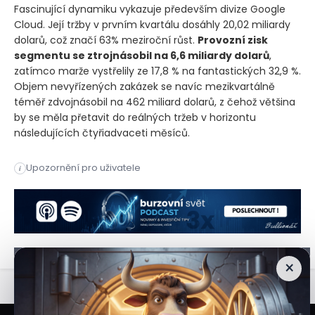
Fascinující dynamiku vykazuje především divize Google
Cloud. Její tržby v prvním kvartálu dosáhly 20,02 miliardy
dolarů, což značí 63% meziroční růst.
Provozní zisk
segmentu se ztrojnásobil na 6,6 miliardy dolarů
,
zatímco marže vystřelily ze 17,8 % na fantastických 32,9 %.
Objem nevyřízených zakázek se navíc mezikvartálně
téměř zdvojnásobil na 462 miliard dolarů, z čehož většina
by se měla přetavit do reálných tržeb v horizontu
následujících čtyřiadvaceti měsíců.
Index umělé inteligence překonává širší trh s 60% zhodnocen
Upozornění pro uživatele
i
Index umělé inteligence překonává širší trh s 60% zhodnocen
×