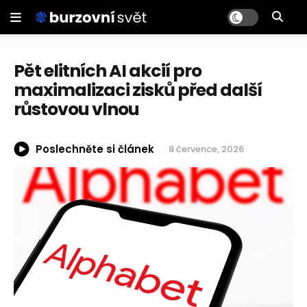
Pět elitních AI akcií pro
maximalizaci zisků před další
růstovou vlnou
Poslechněte si článek
8 července, 2026