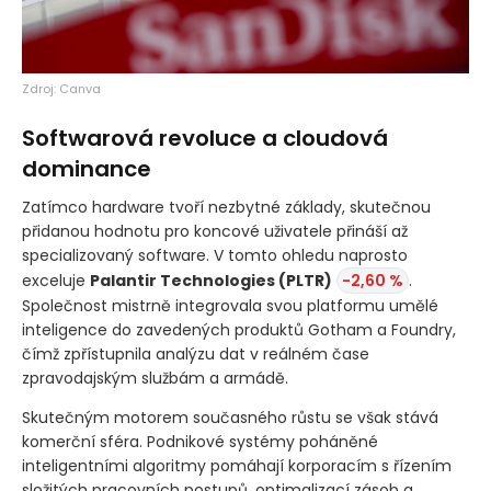
Zdroj: Canva
Softwarová revoluce a cloudová
dominance
Zatímco hardware tvoří nezbytné základy, skutečnou
přidanou hodnotu pro koncové uživatele přináší až
specializovaný software. V tomto ohledu naprosto
exceluje
Palantir Technologies
(PLTR)
-2,60 %
.
Společnost mistrně integrovala svou platformu umělé
inteligence do zavedených produktů Gotham a Foundry,
čímž zpřístupnila analýzu dat v reálném čase
zpravodajským službám a armádě.
Skutečným motorem současného růstu se však stává
komerční sféra. Podnikové systémy poháněné
inteligentními algoritmy pomáhají korporacím s řízením
složitých pracovních postupů, optimalizací zásob a