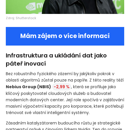
Zdroj: Shutterstock
Mám zájem o více informací
Infrastruktura a ukládání dat jako
páteř inovací
Bez robustního fyzického zázemí by jakýkoliv pokrok v
oblasti algoritmů zůstal pouze na papíře. Z této reality těží
Nebius Group
(NBIS)
-2,99 %
, která se profiluje jako
klíčový poskytovatel cloudových služeb a budovatel
moderních datových center. Její role spočívá v zajišťování
masivní výpočetní kapacity pro korporace, které potřebují
trénovat své vlastní inteligentní systémy.
Zásadním katalyzátorem budoucího růstu je strategické
partnerství právě s čipovým lídrem Nvidia. Ten do rozvoje