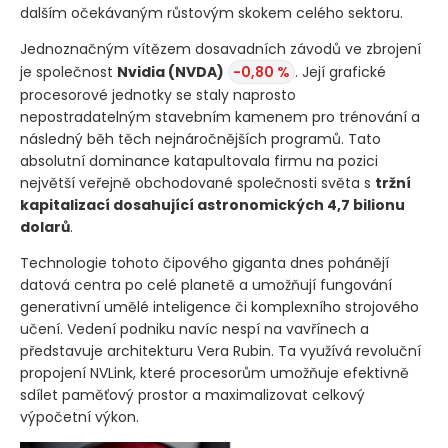
dalším očekávaným růstovým skokem celého sektoru.
Jednoznačným vítězem dosavadních závodů ve zbrojení
je společnost
Nvidia
(NVDA)
-0,80 %
. Její grafické
procesorové jednotky se staly naprosto
nepostradatelným stavebním kamenem pro trénování a
následný běh těch nejnáročnějších programů. Tato
absolutní dominance katapultovala firmu na pozici
největší veřejně obchodované společnosti světa s
tržní
kapitalizací dosahující astronomických 4,7 bilionu
dolarů
.
Technologie tohoto čipového giganta dnes pohánějí
datová centra po celé planetě a umožňují fungování
generativní umělé inteligence či komplexního strojového
učení. Vedení podniku navíc nespí na vavřínech a
představuje architekturu Vera Rubin. Ta využívá revoluční
propojení NVLink, které procesorům umožňuje efektivně
sdílet paměťový prostor a maximalizovat celkový
výpočetní výkon.