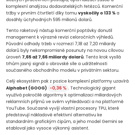
komplexní analýzou dodavatelských řetězců. Komerční
tržby v prvním čtvrtletí díky tomu
vyskočily o 133 %
a
dosáhly úctyhodných 595 milionů dolarů.
Tento raketový nástup komerční poptávky donutil
management k výrazné revizi celoročních výhledů.
Původní odhady tržeb v rozmezí 7,18 až 7,20 miliardy
dolarů byly nekompromisně posunuty na novou cílovou
úroveň
7,65 až 7,66 miliardy dolarů
. Tento krok vysílá
trhům jasný signál o obrovské síle a udržitelnosti
současného obchodního modelu v privátním sektoru.
Celý ekosystém pak z pozice komplexní platformy uzavírá
Alphabet
(GOOG)
-0,36 %
. Technologický gigant
využívá pokročilé algoritmy k optimalizaci miliardových
reklamních příjmů ve svém vyhledávači a na platformě
YouTube. Současně vyvíjí vlastní procesory TPU, které
představují nákladově efektivní alternativu ke
standardním grafickým čipům, a jeho model Gemini se
etabloval jako vysoce výkonný asistent.