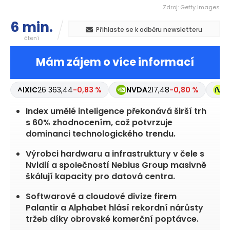
Zdroj: Getty Images
6 min.
Přihlaste se k odběru newsletteru
čtení
Mám zájem o více informací
^IXIC
26 363,44
-0,83 %
NVDA
217,48
-0,80 %
N
Index umělé inteligence překonává širší trh
s 60% zhodnocením, což potvrzuje
dominanci technologického trendu.
Výrobci hardwaru a infrastruktury v čele s
Nvidií a společností Nebius Group masivně
škálují kapacity pro datová centra.
Softwarové a cloudové divize firem
Palantir a Alphabet hlásí rekordní nárůsty
tržeb díky obrovské komerční poptávce.