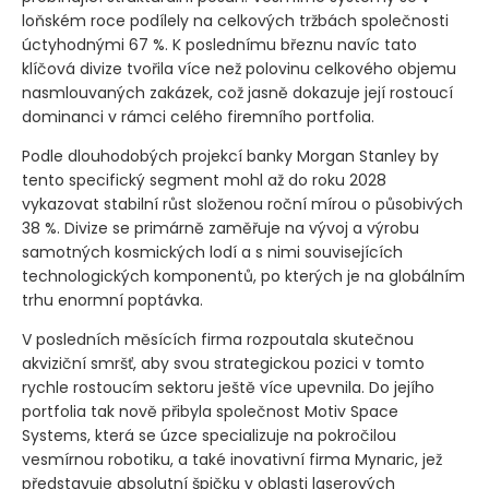
loňském roce podílely na celkových tržbách společnosti
úctyhodnými 67 %. K poslednímu březnu navíc tato
klíčová divize tvořila více než polovinu celkového objemu
nasmlouvaných zakázek, což jasně dokazuje její rostoucí
dominanci v rámci celého firemního portfolia.
Podle dlouhodobých projekcí banky Morgan Stanley by
tento specifický segment mohl až do roku 2028
vykazovat stabilní růst složenou roční mírou o působivých
38 %. Divize se primárně zaměřuje na vývoj a výrobu
samotných kosmických lodí a s nimi souvisejících
technologických komponentů, po kterých je na globálním
trhu enormní poptávka.
V posledních měsících firma rozpoutala skutečnou
akviziční smršť, aby svou strategickou pozici v tomto
rychle rostoucím sektoru ještě více upevnila. Do jejího
portfolia tak nově přibyla společnost Motiv Space
Systems, která se úzce specializuje na pokročilou
vesmírnou robotiku, a také inovativní firma Mynaric, jež
představuje absolutní špičku v oblasti laserových