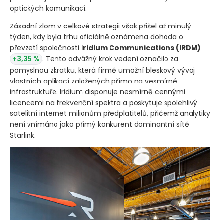
optických komunikací.
Zásadní zlom v celkové strategii však přišel až minulý
týden, kdy byla trhu oficiálně oznámena dohoda o
převzetí společnosti
Iridium Communications
(IRDM)
+3,35 %
. Tento odvážný krok vedení označilo za
pomyslnou zkratku, která firmě umožní bleskový vývoj
vlastních aplikací založených přímo na vesmírné
infrastruktuře. Iridium disponuje nesmírně cennými
licencemi na frekvenční spektra a poskytuje spolehlivý
satelitní internet milionům předplatitelů, přičemž analytiky
není vnímáno jako přímý konkurent dominantní sítě
Starlink.