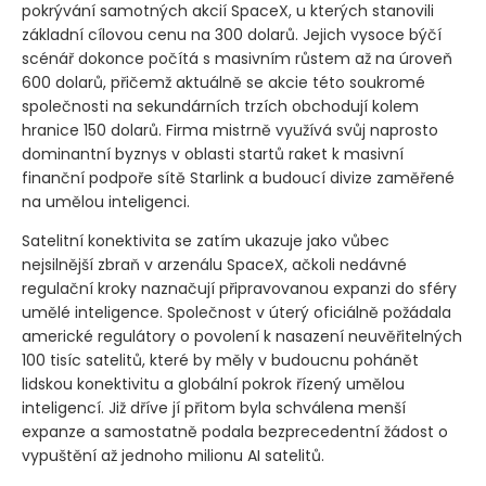
pokrývání samotných akcií SpaceX, u kterých stanovili
základní cílovou cenu na 300 dolarů. Jejich vysoce býčí
scénář dokonce počítá s masivním růstem až na úroveň
600 dolarů, přičemž aktuálně se akcie této soukromé
společnosti na sekundárních trzích obchodují kolem
hranice 150 dolarů. Firma mistrně využívá svůj naprosto
dominantní byznys v oblasti startů raket k masivní
finanční podpoře sítě Starlink a budoucí divize zaměřené
na umělou inteligenci.
Satelitní konektivita se zatím ukazuje jako vůbec
nejsilnější zbraň v arzenálu SpaceX, ačkoli nedávné
regulační kroky naznačují připravovanou expanzi do sféry
umělé inteligence. Společnost v úterý oficiálně požádala
americké regulátory o povolení k nasazení neuvěřitelných
100 tisíc satelitů, které by měly v budoucnu pohánět
lidskou konektivitu a globální pokrok řízený umělou
inteligencí. Již dříve jí přitom byla schválena menší
expanze a samostatně podala bezprecedentní žádost o
vypuštění až jednoho milionu AI satelitů.