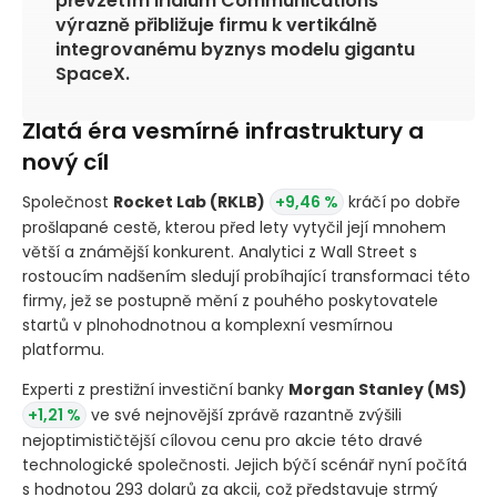
převzetím Iridium Communications
výrazně přibližuje firmu k vertikálně
integrovanému byznys modelu gigantu
SpaceX.
Zlatá éra vesmírné infrastruktury a
nový cíl
Společnost
Rocket Lab
(RKLB)
+9,46 %
kráčí po dobře
prošlapané cestě, kterou před lety vytyčil její mnohem
větší a známější konkurent. Analytici z Wall Street s
rostoucím nadšením sledují probíhající transformaci této
firmy, jež se postupně mění z pouhého poskytovatele
startů v plnohodnotnou a komplexní vesmírnou
platformu.
Experti z prestižní investiční banky
Morgan Stanley
(MS)
+1,21 %
ve své nejnovější zprávě razantně zvýšili
nejoptimističtější cílovou cenu pro akcie této dravé
technologické společnosti. Jejich býčí scénář nyní počítá
s hodnotou 293 dolarů za akcii, což představuje strmý