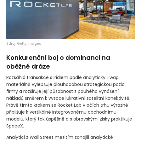
Zdroj: Getty Images
Konkurenční boj o dominanci na
oběžné dráze
Rozsáhlá transakce s Iridiem podle analytičky Liwag
materiálně vylepšuje dlouhodobou strategickou pozici
firmy a rozšiřuje její působnost z pouhého vynášení
nákladů směrem k vysoce lukrativní satelitní konektivitě.
Právě tímto krokem se Rocket Lab v očích trhu výrazně
přibližuje k vertikálně integrovanému obchodnímu
modelu, který tak úspěšně a s obrovskými zisky praktikuje
SpaceX.
Analytici z Wall Street mezitím zahájili analytické