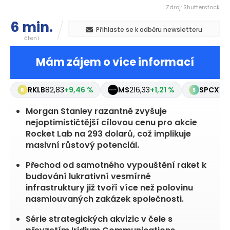
Zdroj: Shutterstock
6 min.
Přihlaste se k odběru newsletteru
čtení
Mám zájem o více informací
RKLB
82,83
+9,46 %
MS
216,33
+1,21 %
SPCX
133,
Morgan Stanley razantně zvyšuje
nejoptimističtější cílovou cenu pro akcie
Rocket Lab na 293 dolarů, což implikuje
masivní růstový potenciál.
Přechod od samotného vypouštění raket k
budování lukrativní vesmírné
infrastruktury již tvoří více než polovinu
nasmlouvaných zakázek společnosti.
Série strategických akvizic v čele s