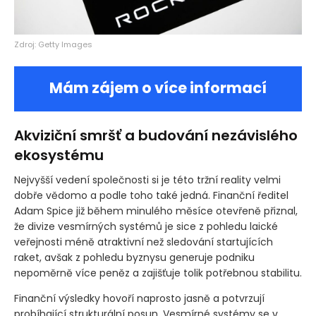
Zdroj: Getty Images
Mám zájem o více informací
Akviziční smršť a budování nezávislého
ekosystému
Nejvyšší vedení společnosti si je této tržní reality velmi
dobře vědomo a podle toho také jedná. Finanční ředitel
Adam Spice již během minulého měsíce otevřeně přiznal,
že divize vesmírných systémů je sice z pohledu laické
veřejnosti méně atraktivní než sledování startujících
raket, avšak z pohledu byznysu generuje podniku
nepoměrně více peněz a zajišťuje tolik potřebnou stabilitu.
Finanční výsledky hovoří naprosto jasně a potvrzují
probíhající strukturální posun. Vesmírné systémy se v