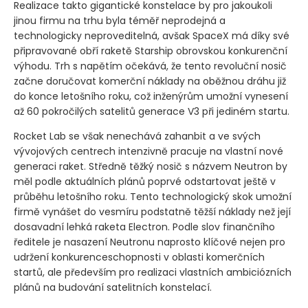
Realizace takto gigantické konstelace by pro jakoukoli
jinou firmu na trhu byla téměř neprodejná a
technologicky neproveditelná, avšak SpaceX má díky své
připravované obří raketě Starship obrovskou konkurenční
výhodu. Trh s napětím očekává, že tento revoluční nosič
začne doručovat komerční náklady na oběžnou dráhu již
do konce letošního roku, což inženýrům umožní vynesení
až 60 pokročilých satelitů generace V3 při jediném startu.
Rocket Lab se však nenechává zahanbit a ve svých
vývojových centrech intenzivně pracuje na vlastní nové
generaci raket. Středně těžký nosič s názvem Neutron by
měl podle aktuálních plánů poprvé odstartovat ještě v
průběhu letošního roku. Tento technologický skok umožní
firmě vynášet do vesmíru podstatně těžší náklady než její
dosavadní lehká raketa Electron. Podle slov finančního
ředitele je nasazení Neutronu naprosto klíčové nejen pro
udržení konkurenceschopnosti v oblasti komerčních
startů, ale především pro realizaci vlastních ambiciózních
plánů na budování satelitních konstelací.