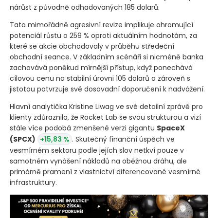
nárůst z původně odhadovaných 185 dolarů.
Tato mimořádně agresivní revize implikuje ohromující
potenciál růstu o 259 % oproti aktuálním hodnotám, za
které se akcie obchodovaly v průběhu středeční
obchodní seance. V základním scénáři si nicméně banka
zachovává poněkud mírnější přístup, když ponechává
cílovou cenu na stabilní úrovni 105 dolarů a zároveň s
jistotou potvrzuje své dosavadní doporučení k nadvážení.
Hlavní analytička Kristine Liwag ve své detailní zprávě pro
klienty zdůraznila, že Rocket Lab se svou strukturou a vizí
stále více podobá zmenšené verzi gigantu
SpaceX
(SPCX)
+15,83 %
. Skutečný finanční úspěch ve
vesmírném sektoru podle jejích slov netkví pouze v
samotném vynášení nákladů na oběžnou dráhu, ale
primárně pramení z vlastnictví diferencované vesmírné
infrastruktury.