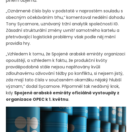
plném objemu.
„Oznámené číslo bylo v podstatě v naprostém souladu s
obecným očekáváním trhu,“ komentoval nedělní dohodu
Tony Sycamore, uznávaný tržní analytik společnosti IG.
Zásadní strukturální změny uvnitř samotného kartelu a
přetrvávající logistické problémy však podle něj mění
pravidla hry.
„Vzhledem k tomu, že Spojené arabské emiráty organizaci
opouštějí, a vzhledem k faktu, že produkční kvóty
pravděpodobně stále nejsou naplňovány kvůli
zdlouhavému oživování těžby po konfliktu, si nejsem jistý,
zda mají tato čísla v současném okamžiku nějaký hlubší
význam,“ dodal Sycamore. Připomněl tak nedávný krok,
kdy
Spojené arabské emiráty oficiálně vystoupily z
organizace OPEC k 1. květnu
.