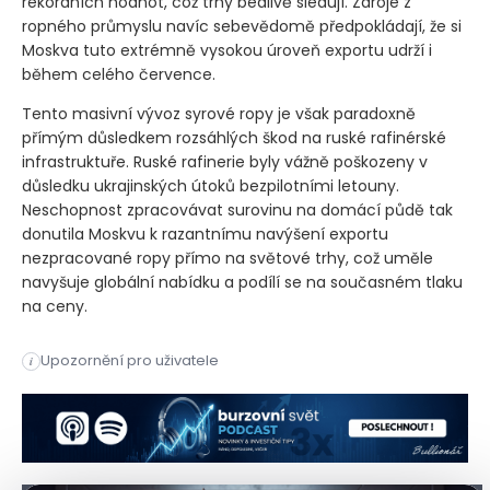
rekordních hodnot, což trhy bedlivě sledují. Zdroje z
ropného průmyslu navíc sebevědomě předpokládají, že si
Moskva tuto extrémně vysokou úroveň exportu udrží i
během celého července.
Tento masivní vývoz syrové ropy je však paradoxně
přímým důsledkem rozsáhlých škod na ruské rafinérské
infrastruktuře. Ruské rafinerie byly vážně poškozeny v
důsledku ukrajinských útoků bezpilotními letouny.
Neschopnost zpracovávat surovinu na domácí půdě tak
donutila Moskvu k razantnímu navýšení exportu
nezpracované ropy přímo na světové trhy, což uměle
navyšuje globální nabídku a podílí se na současném tlaku
na ceny.
Ceny ropy na začátku týdne mírně klesly v reakci na nedělní
Upozornění pro uživatele
i
Ceny ropy na začátku týdne mírně klesly v reakci na nedělní