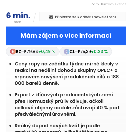
Zdroj: Burzovnisvet.cz
6 min.
Přihlaste se k odběru newsletteru
čtení
Mám zájem o více informací
BZ=F
79,84
+0,49 %
CL=F
75,39
+0,23 %
Ceny ropy na začátku týdne mírně klesly v
reakci na nedělní dohodu skupiny OPEC+ o
srpnovém navýšení produkčních cílů o 188
000 barelů denně.
Export z klíčových producentských zemí
přes Hormuzský průliv oživuje, ačkoli
celkové objemy nadále zůstávají 40 % pod
předválečnými úrovněmi.
Reálný dopad nových kvót je podle