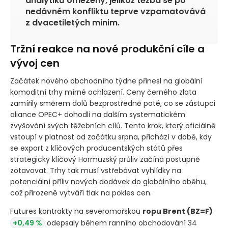
analytiků omezený, jelikož těžba se po
nedávném konfliktu teprve vzpamatovává
z dvacetiletých minim.
Tržní reakce na nové produkční cíle a
vývoj cen
Začátek nového obchodního týdne přinesl na globální
komoditní trhy mírné ochlazení. Ceny černého zlata
zamířily směrem dolů bezprostředně poté, co se zástupci
aliance OPEC+ dohodli na dalším systematickém
zvyšování svých těžebních cílů. Tento krok, který oficiálně
vstoupí v platnost od začátku srpna, přichází v době, kdy
se export z klíčových producentských států přes
strategicky klíčový Hormuzský průliv začíná postupně
zotavovat. Trhy tak musí vstřebávat vyhlídky na
potenciální příliv nových dodávek do globálního oběhu,
což přirozeně vytváří tlak na pokles cen.
Futures kontrakty na severomořskou
ropu Brent
(BZ=F)
+0,49 %
odepsaly během ranního obchodování 34