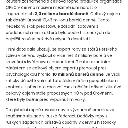
Reuters zaznamenala celková ropná produkce organizace
OPEC v červnu masivní meziměsíční nárůst o
impozantních
3,3 milionu barelů denně
. Celkový objem
tak dosáhl úrovně 19,43 milionu barelů denně. Tento
nečekaný skok představuje zásadní zotavení z
předchozích minim, která byla podle historických dat
nejnižší za více než dvě uplynulá desetiletí.
Tržní data dále ukazují, že export ropy ze států Perského
zálivu v červnu vyskočil o více než 3 miliony barelů ve
srovnání s květnovými hodnotami. Tímto razantním
nárůstem se celkový objem exportu přehoupl přes
psychologickou hranici
10 milionů barelů denně
. Je však
kriticky důležité vnímat tato čísla v širším geopolitickém
kontextu. I přes toto masivní meziměsíční oživení zůstává
celkový objem stále propastných 40 % pod úrovněmi,
které byly běžné před vypuknutím války.
Do globální ropné rovnice navíc významně promlouvá
současná situace v Ruské federaci. Dodávky ropy z
ruských západních přístavů dosáhly v červnu historicky