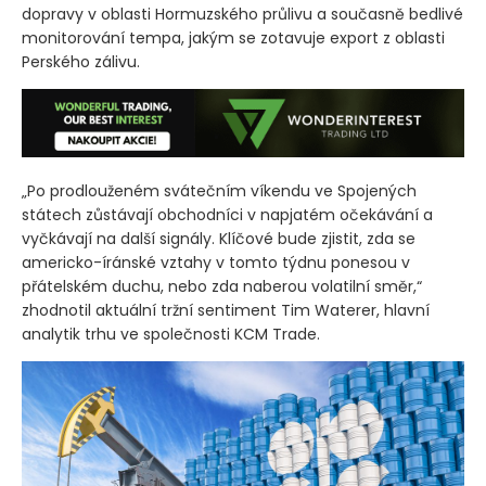
dopravy v oblasti Hormuzského průlivu a současně bedlivé
monitorování tempa, jakým se zotavuje export z oblasti
Perského zálivu.
„Po prodlouženém svátečním víkendu ve Spojených
státech zůstávají obchodníci v napjatém očekávání a
vyčkávají na další signály. Klíčové bude zjistit, zda se
americko-íránské vztahy v tomto týdnu ponesou v
přátelském duchu, nebo zda naberou volatilní směr,“
zhodnotil aktuální tržní sentiment Tim Waterer, hlavní
analytik trhu ve společnosti KCM Trade.