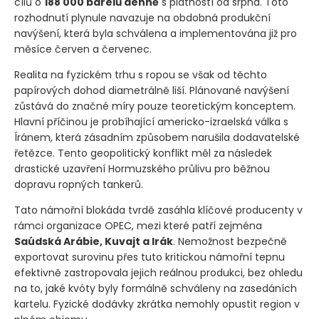
cílů o
188 000 barelů denně
s platností od srpna. Toto
rozhodnutí plynule navazuje na obdobná produkční
navýšení, která byla schválena a implementována již pro
měsíce červen a červenec.
Realita na fyzickém trhu s ropou se však od těchto
papírových dohod diametrálně liší. Plánované navýšení
zůstává do značné míry pouze teoretickým konceptem.
Hlavní příčinou je probíhající americko-izraelská válka s
Íránem, která zásadním způsobem narušila dodavatelské
řetězce. Tento geopolitický konflikt měl za následek
drastické uzavření Hormuzského průlivu pro běžnou
dopravu ropných tankerů.
Tato námořní blokáda tvrdě zasáhla klíčové producenty v
rámci organizace OPEC, mezi které patří zejména
Saúdská Arábie, Kuvajt a Irák
. Nemožnost bezpečně
exportovat surovinu přes tuto kritickou námořní tepnu
efektivně zastropovala jejich reálnou produkci, bez ohledu
na to, jaké kvóty byly formálně schváleny na zasedáních
kartelu. Fyzické dodávky zkrátka nemohly opustit region v