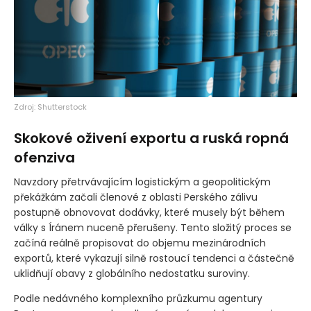
Zdroj: Shutterstock
Skokové oživení exportu a ruská ropná
ofenziva
Navzdory přetrvávajícím logistickým a geopolitickým
překážkám začali členové z oblasti Perského zálivu
postupně obnovovat dodávky, které musely být během
války s Íránem nuceně přerušeny. Tento složitý proces se
začíná reálně propisovat do objemu mezinárodních
exportů, které vykazují silně rostoucí tendenci a částečně
uklidňují obavy z globálního nedostatku suroviny.
Podle nedávného komplexního průzkumu agentury