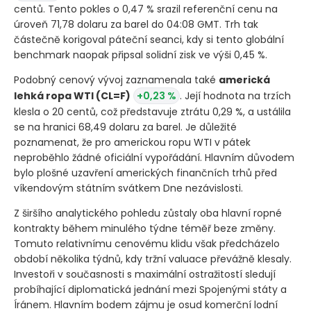
centů. Tento pokles o 0,47 % srazil referenční cenu na
úroveň 71,78 dolaru za barel do 04:08 GMT. Trh tak
částečně korigoval páteční seanci, kdy si tento globální
benchmark naopak připsal solidní zisk ve výši 0,45 %.
Podobný cenový vývoj zaznamenala také
americká
lehká ropa WTI
(CL=F)
+0,23 %
. Její hodnota na trzích
klesla o 20 centů, což představuje ztrátu 0,29 %, a ustálila
se na hranici 68,49 dolaru za barel. Je důležité
poznamenat, že pro americkou ropu WTI v pátek
neproběhlo žádné oficiální vypořádání. Hlavním důvodem
bylo plošné uzavření amerických finančních trhů před
víkendovým státním svátkem Dne nezávislosti.
Z širšího analytického pohledu zůstaly oba hlavní ropné
kontrakty během minulého týdne téměř beze změny.
Tomuto relativnímu cenovému klidu však předcházelo
období několika týdnů, kdy tržní valuace převážně klesaly.
Investoři v současnosti s maximální ostražitostí sledují
probíhající diplomatická jednání mezi Spojenými státy a
Íránem. Hlavním bodem zájmu je osud komerční lodní