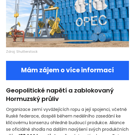
Zdroj: Shutterstock
Mám zájem o více informací
Geopolitické napětí a zablokovaný
Hormuzský průliv
Organizace zemí vyvážejících ropu a její spojenci, včetně
Ruské federace, dospěli během nedělního zasedání ke
klíčovému konsenzu ohledně budoucí produkce. Aliance
se oficiálně shodla na dalším navýšení svých produkčních