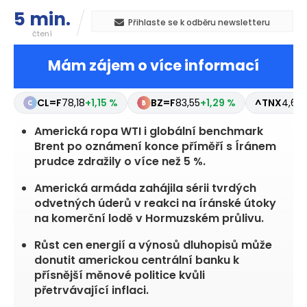
5 min.
Přihlaste se k odběru newsletteru
čtení
Mám zájem o více informací
CL=F
78,18
+1,15 %
BZ=F
83,55
+1,29 %
^TNX
4,66
Americká ropa WTI i globální benchmark
Brent po oznámení konce příměří s Íránem
prudce zdražily o více než 5 %.
Americká armáda zahájila sérii tvrdých
odvetných úderů v reakci na íránské útoky
na komerční lodě v Hormuzském průlivu.
Růst cen energií a výnosů dluhopisů může
donutit americkou centrální banku k
přísnější měnové politice kvůli
přetrvávající inflaci.