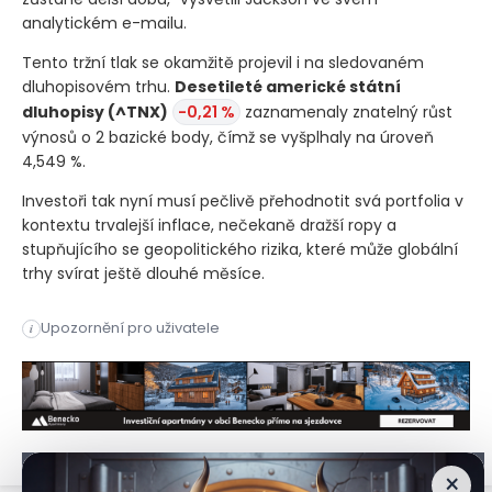
analytickém e-mailu.
Tento tržní tlak se okamžitě projevil i na sledovaném
dluhopisovém trhu.
Desetileté americké státní
dluhopisy
(^TNX)
-0,21 %
zaznamenaly znatelný růst
výnosů o 2 bazické body, čímž se vyšplhaly na úroveň
4,549 %.
Investoři tak nyní musí pečlivě přehodnotit svá portfolia v
kontextu trvalejší inflace, nečekaně dražší ropy a
stupňujícího se geopolitického rizika, které může globální
trhy svírat ještě dlouhé měsíce.
Americká ropa WTI i globální benchmark Brent po oznámení kon
Upozornění pro uživatele
i
Americká ropa WTI i globální benchmark Brent po oznámení ko
×