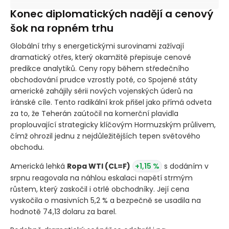
Konec diplomatických nadějí a cenový
šok na ropném trhu
Globální trhy s energetickými surovinami zažívají
dramatický otřes, který okamžitě přepisuje cenové
predikce analytiků. Ceny ropy během středečního
obchodování prudce vzrostly poté, co Spojené státy
americké zahájily sérii nových vojenských úderů na
íránské cíle. Tento radikální krok přišel jako přímá odveta
za to, že Teherán zaútočil na komerční plavidla
proplouvající strategicky klíčovým Hormuzským průlivem,
čímž ohrozil jednu z nejdůležitějších tepen světového
obchodu.
Americká lehká
Ropa WTI
(CL=F)
+1,15 %
s dodáním v
srpnu reagovala na náhlou eskalaci napětí strmým
růstem, který zaskočil i otrlé obchodníky. Její cena
vyskočila o masivních 5,2 % a bezpečně se usadila na
hodnotě 74,13 dolaru za barel.