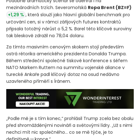
Podobně dramatický scénář se odehrál i na
mezinárodních trzích. Severomořská
Ropa Brent
(BZ=F)
+1,29 %
, která slouží jako hlavní globální benchmark pro
určování cen, si v rámci zářijových futures kontraktů
připsala totožný nárůst o 5,2 %. Barel této klíčové suroviny
tak bleskově zdražil na 78,04 dolaru.
Za tímto masivním cenovým skokem stojí především
ostrá rétorika amerického prezidenta Donalda Trumpa.
Během středeční společné tiskové konference s šéfem
NATO Markem Ruttem na summitu vojenské aliance v
turecké Ankaře padl klíčový dotaz na osud nedávno
uzavřeného příměří s Íránem.
„Podle mě je s tím konec,“ prohlásil Trump zcela bez obalu
před shromážděnými novináři a světovými lídry. „Už s nimi
nechci mít nic společného… co se mě týče, je to
definitivně u konce.“