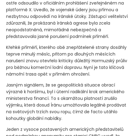
ostře odsoudilo v oficiálním prohlášení zveřejněném na
platformě X. Uvedlo, že vojenské údery jsou přímou a
nezbytnou odpovědí na íránské útoky. Zástupci velitelství
zdůraznili, že prokázaná íránská agrese byla zcela
neopodstatněná, mimořádně nebezpečná a
představovala jasné porušení podmínek příměří.
Křehké příměří, kterého obě znepřátelené strany dosáhly
teprve minulý měsíc, přitom po dlouhých měsících
narušení znovu otevřelo kriticky důležitý Hormuzský průliv
pro běžnou komerční lodní dopravu. Nyní je tato klíčová
námořní trasa opět v přímém ohrožení.
Jasným signálem, že se geopolitická situace obrací
výrazně k horšímu, byl i úterní radikální krok amerického
ministerstva financí. To s okamžitou platností zrušilo
výjimku, která dosud Íránu umožňovala legálně prodávat
na světových trzích svou ropu, čímž de facto utáhlo
kohoutky globální nabídky.
Jeden z vysoce postavených amerických představitelů
pod podmínkou anonymity pro stanici CNBC uvedl, že