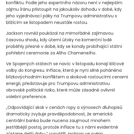
konfliktu. Podle jeho expertního názoru není v nejlepším
zájmu Íránu přistoupit na jakoukoliv dohodu v době, kdy
jeho vyjednávací páky na Trumpovu administrativu s
blížícím se listopadem neustále rostou.
Jackson rovněž poukázal na mimořádně zajímavou
časovou shodu, kdy úterní útoky na komerční lodě
proběhly přesně v době, kdy se konaly probíhající státní
pohřební ceremonie za Alího Chameneího.
Ve Spojených státech se navíc v listopadu konají klíčové
volby do Kongresu. Inflace, která je nyní silně poháněna
blízkovýchodním konfliktem a skokově rostoucími cenami
energií, představuje pro Trumpovu administrativu
obrovské politické riziko, které může zásadně ovlivnit
volební preference.
„Odpovídající skok v cenách ropy a výnosech dluhopisů
dramaticky zvyšuje pravděpodobnost, že americká
centrální banka bude nucena zaujmout mnohem
jestřábější postoj, protože inflace tu s námi evidentně
zůstane delší dobu,“ vysvětlil Jackson ve svém