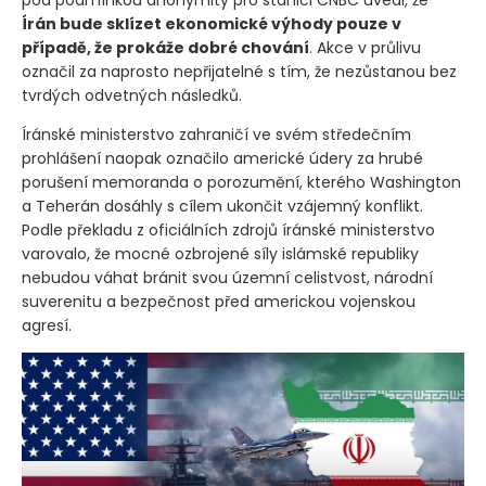
Írán bude sklízet ekonomické výhody pouze v
případě, že prokáže dobré chování
. Akce v průlivu
označil za naprosto nepřijatelné s tím, že nezůstanou bez
tvrdých odvetných následků.
Íránské ministerstvo zahraničí ve svém středečním
prohlášení naopak označilo americké údery za hrubé
porušení memoranda o porozumění, kterého Washington
a Teherán dosáhly s cílem ukončit vzájemný konflikt.
Podle překladu z oficiálních zdrojů íránské ministerstvo
varovalo, že mocné ozbrojené síly islámské republiky
nebudou váhat bránit svou územní celistvost, národní
suverenitu a bezpečnost před americkou vojenskou
agresí.