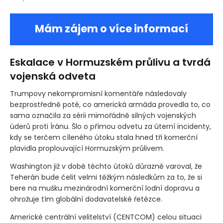
Mám zájem o více informací
Eskalace v Hormuzském průlivu a tvrdá
vojenská odveta
Trumpovy nekompromisní komentáře následovaly
bezprostředně poté, co americká armáda provedla to, co
sama označila za sérii mimořádně silných vojenských
úderů proti Íránu. Šlo o přímou odvetu za úterní incidenty,
kdy se terčem cíleného útoku stala hned tři komerční
plavidla proplouvající Hormuzským průlivem.
Washington již v době těchto útoků důrazně varoval, že
Teherán bude čelit velmi těžkým následkům za to, že si
bere na mušku mezinárodní komerční lodní dopravu a
ohrožuje tím globální dodavatelské řetězce.
Americké centrální velitelství
(CENTCOM)
celou situaci