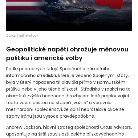
Zdroj: Shutterstock
Geopolitické napětí ohrožuje měnovou
politiku i americké volby
Podle podrobných údajů Společného námořního
informačního střediska, které je vedeno Spojenými státy,
byla v úterý napadena tři plavidla přímo v Hormuzském
průlivu nebo v jeho těsné blízkosti. Středisko v reakci na to
okamžitě zvýšilo hodnocení hrozby pro lodě proplouvající
touto vodní cestou na stupeň „vážné“ a varovalo
mezinárodní společenství, že další nepřátelské akce ze
strany Íránu jsou vysoce pravděpodobné.
Andrew Jackson, hlavní stratég společnosti Ortus Advisors,
upozorňuje na širší souvislosti celého blízkovýchodního