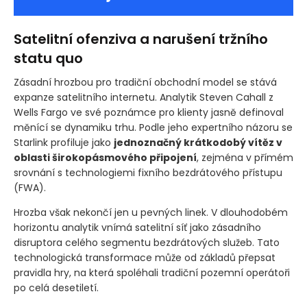
Satelitní ofenziva a narušení tržního
statu quo
Zásadní hrozbou pro tradiční obchodní model se stává
expanze satelitního internetu. Analytik Steven Cahall z
Wells Fargo ve své poznámce pro klienty jasně definoval
měnící se dynamiku trhu. Podle jeho expertního názoru se
Starlink profiluje jako
jednoznačný krátkodobý vítěz v
oblasti širokopásmového připojení
, zejména v přímém
srovnání s technologiemi fixního bezdrátového přístupu
(FWA)
.
Hrozba však nekončí jen u pevných linek. V dlouhodobém
horizontu analytik vnímá satelitní síť jako zásadního
disruptora celého segmentu bezdrátových služeb. Tato
technologická transformace může od základů přepsat
pravidla hry, na která spoléhali tradiční pozemní operátoři
po celá desetiletí.