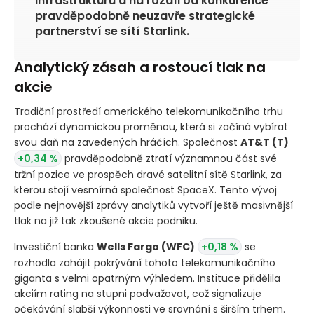
infrastrukturu a na rozdíl od konkurence
pravděpodobně neuzavře strategické
partnerství se sítí Starlink.
Analytický zásah a rostoucí tlak na
akcie
Tradiční prostředí amerického telekomunikačního trhu
prochází dynamickou proměnou, která si začíná vybírat
svou daň na zavedených hráčích. Společnost
AT&T
(T)
+0,34 %
pravděpodobně ztratí významnou část své
tržní pozice ve prospěch dravé satelitní sítě Starlink, za
kterou stojí vesmírná společnost SpaceX. Tento vývoj
podle nejnovější zprávy analytiků vytvoří ještě masivnější
tlak na již tak zkoušené akcie podniku.
Investiční banka
Wells Fargo
(WFC)
+0,18 %
se
rozhodla zahájit pokrývání tohoto telekomunikačního
giganta s velmi opatrným výhledem. Instituce přidělila
akciím rating na stupni podvažovat, což signalizuje
očekávání slabší výkonnosti ve srovnání s širším trhem.