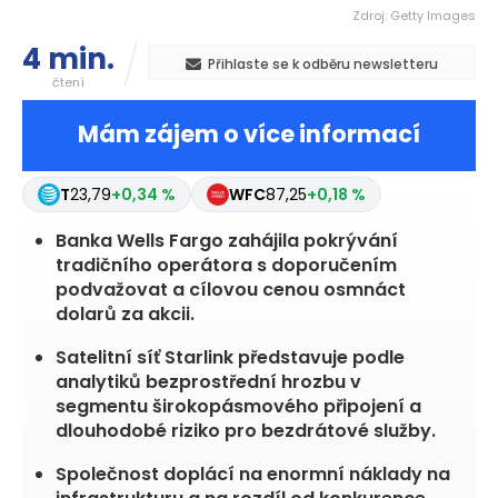
Zdroj: Getty Images
4 min.
Přihlaste se k odběru newsletteru
čtení
Mám zájem o více informací
T
23,79
+0,34 %
WFC
87,25
+0,18 %
Banka Wells Fargo zahájila pokrývání
tradičního operátora s doporučením
podvažovat a cílovou cenou osmnáct
dolarů za akcii.
Satelitní síť Starlink představuje podle
analytiků bezprostřední hrozbu v
segmentu širokopásmového připojení a
dlouhodobé riziko pro bezdrátové služby.
Společnost doplácí na enormní náklady na