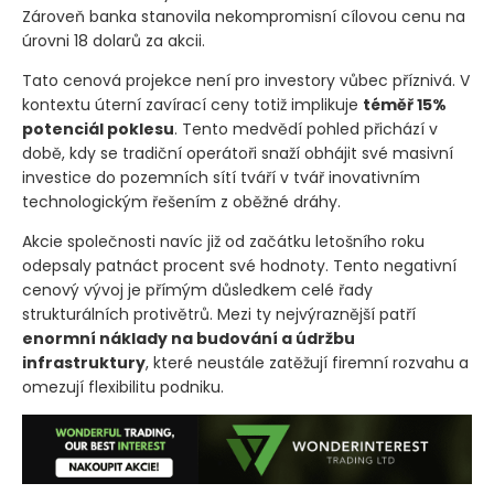
Zároveň banka stanovila nekompromisní cílovou cenu na
úrovni 18 dolarů za akcii.
Tato cenová projekce není pro investory vůbec příznivá. V
kontextu úterní zavírací ceny totiž implikuje
téměř 15%
potenciál poklesu
. Tento medvědí pohled přichází v
době, kdy se tradiční operátoři snaží obhájit své masivní
investice do pozemních sítí tváří v tvář inovativním
technologickým řešením z oběžné dráhy.
Akcie společnosti navíc již od začátku letošního roku
odepsaly patnáct procent své hodnoty. Tento negativní
cenový vývoj je přímým důsledkem celé řady
strukturálních protivětrů. Mezi ty nejvýraznější patří
enormní náklady na budování a údržbu
infrastruktury
, které neustále zatěžují firemní rozvahu a
omezují flexibilitu podniku.