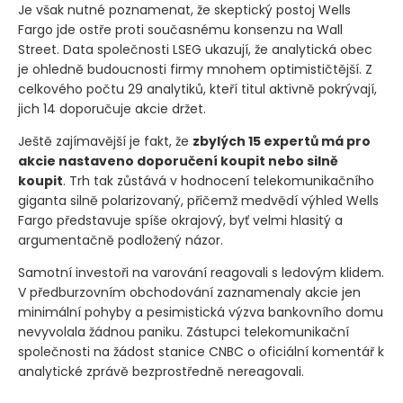
Je však nutné poznamenat, že skeptický postoj Wells
Fargo jde ostře proti současnému konsenzu na Wall
Street. Data společnosti LSEG ukazují, že analytická obec
je ohledně budoucnosti firmy mnohem optimističtější. Z
celkového počtu 29 analytiků, kteří titul aktivně pokrývají,
jich 14 doporučuje akcie držet.
Ještě zajímavější je fakt, že
zbylých 15 expertů má pro
akcie nastaveno doporučení koupit nebo silně
koupit
. Trh tak zůstává v hodnocení telekomunikačního
giganta silně polarizovaný, přičemž medvědí výhled Wells
Fargo představuje spíše okrajový, byť velmi hlasitý a
argumentačně podložený názor.
Samotní investoři na varování reagovali s ledovým klidem.
V předburzovním obchodování zaznamenaly akcie jen
minimální pohyby a pesimistická výzva bankovního domu
nevyvolala žádnou paniku. Zástupci telekomunikační
společnosti na žádost stanice CNBC o oficiální komentář k
analytické zprávě bezprostředně nereagovali.