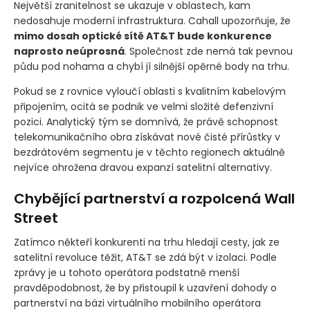
Největší zranitelnost se ukazuje v oblastech, kam
nedosahuje moderní infrastruktura. Cahall upozorňuje, že
mimo dosah optické sítě AT&T bude konkurence
naprosto neúprosná
. Společnost zde nemá tak pevnou
půdu pod nohama a chybí jí silnější opěrné body na trhu.
Pokud se z rovnice vyloučí oblasti s kvalitním kabelovým
připojením, ocitá se podnik ve velmi složité defenzivní
pozici. Analytický tým se domnívá, že právě schopnost
telekomunikačního obra získávat nové čisté přírůstky v
bezdrátovém segmentu je v těchto regionech aktuálně
nejvíce ohrožena dravou expanzí satelitní alternativy.
Chybějící partnerství a rozpolcená Wall
Street
Zatímco někteří konkurenti na trhu hledají cesty, jak ze
satelitní revoluce těžit, AT&T se zdá být v izolaci. Podle
zprávy je u tohoto operátora podstatně menší
pravděpodobnost, že by přistoupil k uzavření dohody o
partnerství na bázi virtuálního mobilního operátora