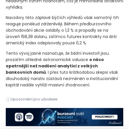
nedávným tržním hodnotám, což je mimořádně atraktivní
vyhlídka.
Navzdory této záplavě býčích výhledů však samotný trh
reaguje poněkud zdrženlivěji. Během předburzovního
obchodování akcie oslabily o 1,3 % a propadly se na
úroveň 158,38 dolaru, zatímco futures kontrakty na širší
americký index odepisovaly pouze 0,2 %.
Tento vývoj jasně naznačuje, že běžní investoři jsou
prozatím ohledně astronomické valuace
o něco
opatrnější než nadšení analytici z velkých
bankovních domů
. I přes tuto krátkodobou skepsi však
dlouhodobý narativ zůstává nezměněn a institucionální
kapitál nadále vyhlíží masivní zhodnocení.
Analytici po červnovém vstupu na burzu udělili akciím SpaceX
Upozornění pro uživatele
i
Analytici po červnovém vstupu na burzu udělili akciím SpaceX