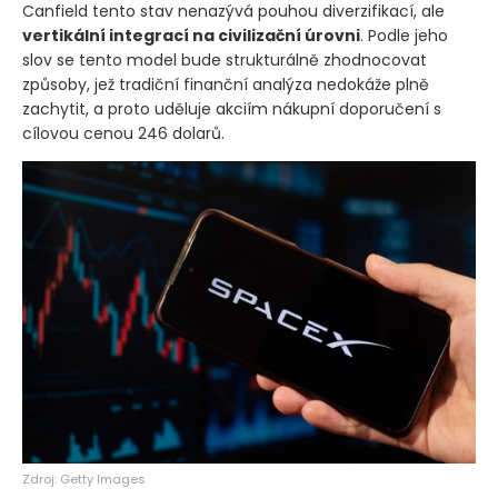
Canfield tento stav nenazývá pouhou diverzifikací, ale
vertikální integrací na civilizační úrovni
. Podle jeho
slov se tento model bude strukturálně zhodnocovat
způsoby, jež tradiční finanční analýza nedokáže plně
zachytit, a proto uděluje akciím nákupní doporučení s
cílovou cenou 246 dolarů.
Zdroj: Getty Images