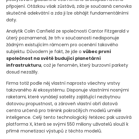
připojení. Otázkou však zůstává, zda je současná cenovka
skutečně adekvátní a zda ji lze obhájit fundamentálními
daty.
Analytik Colin Canfield ze společnosti Cantor Fitzgerald v
úterý poznamenal, že trh v současnosti nedisponuje
žádným existujícím rámcem pro ocenění takového
subjektu. Důvodem je fakt, že jde o
vůbec první
společnost na světě budující planetární
infrastrukturu
, což je fenomén, který burzovní parkety
dosud nezažily.
Firma totiž podle něj vlastní naprosto všechny vrstvy
takzvaného AI ekosystému. Disponuje vlastními nosnými
raketami, které vynášejí satelity zajišťující nezbytnou
datovou propustnost, a zároveň vlastní obří datová
centra určená pro trénink pokročilých modelů umělé
inteligence. Celý tento technologický řetězec pak uzavírá
platforma X, která se svými 550 miliony uživatelů slouží k
přímé monetizaci výstupů z těchto modelů.