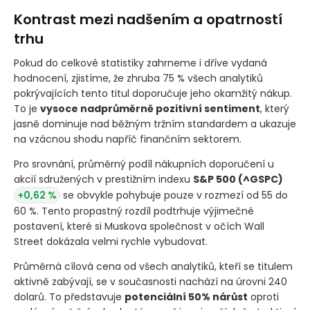
Kontrast mezi nadšením a opatrností
trhu
Pokud do celkové statistiky zahrneme i dříve vydaná
hodnocení, zjistíme, že zhruba 75 % všech analytiků
pokrývajících tento titul doporučuje jeho okamžitý nákup.
To je
vysoce nadprůměrně pozitivní sentiment
, který
jasně dominuje nad běžným tržním standardem a ukazuje
na vzácnou shodu napříč finančním sektorem.
Pro srovnání, průměrný podíl nákupních doporučení u
akcií sdružených v prestižním indexu
S&P 500
(^GSPC)
+0,62 %
se obvykle pohybuje pouze v rozmezí od 55 do
60 %. Tento propastný rozdíl podtrhuje výjimečné
postavení, které si Muskova společnost v očích Wall
Street dokázala velmi rychle vybudovat.
Průměrná cílová cena od všech analytiků, kteří se titulem
aktivně zabývají, se v současnosti nachází na úrovni 240
dolarů. To představuje
potenciální 50% nárůst
oproti