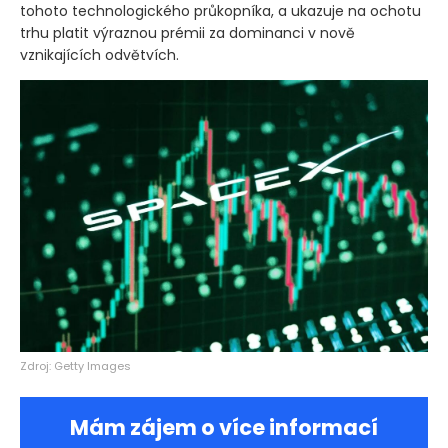
tohoto technologického průkopníka, a ukazuje na ochotu
trhu platit výraznou prémii za dominanci v nově
vznikajících odvětvích.
Zdroj: Getty Images
Mám zájem o více informací