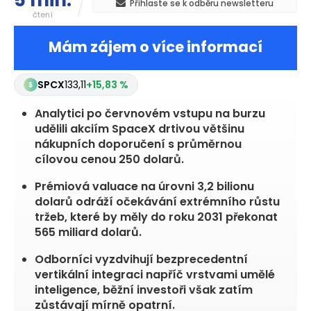
5 min.
Přihlaste se k odběru newsletteru
čtení
Mám zájem o více informací
SPCX
133,11
+15,83 %
Analytici po červnovém vstupu na burzu
udělili akciím SpaceX drtivou většinu
nákupních doporučení s průměrnou
cílovou cenou 250 dolarů.
Prémiová valuace na úrovni 3,2 bilionu
dolarů odráží očekávání extrémního růstu
tržeb, které by měly do roku 2031 překonat
565 miliard dolarů.
Odborníci vyzdvihují bezprecedentní
vertikální integraci napříč vrstvami umělé
inteligence, běžní investoři však zatím
zůstávají mírně opatrní.