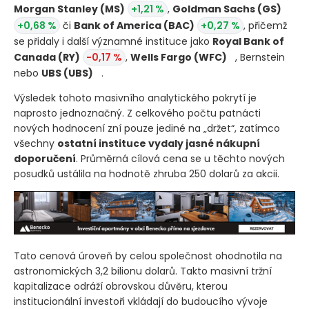
Morgan Stanley
(MS)
+1,21 %
,
Goldman Sachs
(GS)
+0,68 %
či
Bank of America
(BAC)
+0,27 %
, přičemž
se přidaly i další významné instituce jako
Royal Bank of
Canada
(RY)
-0,17 %
,
Wells Fargo
(WFC)
, Bernstein
nebo
UBS
(UBS)
.
Výsledek tohoto masivního analytického pokrytí je
naprosto jednoznačný. Z celkového počtu patnácti
nových hodnocení zní pouze jediné na „držet“, zatímco
všechny
ostatní instituce vydaly jasné nákupní
doporučení
. Průměrná cílová cena se u těchto nových
posudků ustálila na hodnotě zhruba 250 dolarů za akcii.
Tato cenová úroveň by celou společnost ohodnotila na
astronomických 3,2 bilionu dolarů. Takto masivní tržní
kapitalizace odráží obrovskou důvěru, kterou
institucionální investoři vkládají do budoucího vývoje