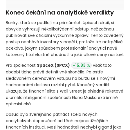
Konec čekání na analytické verdikty
Banky, které se podílejí na primárních úpisech akcií, si
obvykle vyhrazují několikatýdenní odstup, než začnou
publikovat své oficiální výzkumné zprávy. Tento zavedený
postup nechává investory v napětí, protože trh netrpělivě
očekává, jakým způsobem profesionální analytici nově
kótovaný titul vlastně ohodnotí a jaké cílové ceny nastaví.
Pro společnost
SpaceX
(SPCX)
+15,83 %
však toto
období ticha právě definitivně skončilo. Po ostře
sledovaném červnovém vstupu na burzu se s novými
hodnoceními doslova roztrhl pytel. Konečný verdikt
ukazuje, že finanční elita z Wall Street je ohledně raketové
a umělointeligenční společnosti Elona Muska extrémně
optimistická.
Dosud bylo zveřejněno patnáct zcela nových
analytických doporučení od těch nejprestižnějších
finančních institucí. Mezi hodnotiteli nechybí giganti jako