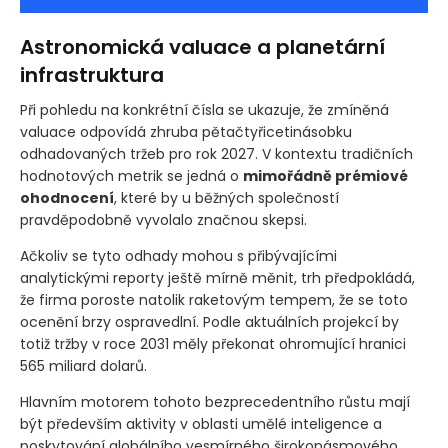
Astronomická valuace a planetární
infrastruktura
Při pohledu na konkrétní čísla se ukazuje, že zmíněná
valuace odpovídá zhruba pětačtyřicetinásobku
odhadovaných tržeb pro rok 2027. V kontextu tradičních
hodnotových metrik se jedná o
mimořádně prémiové
ohodnocení
, které by u běžných společností
pravděpodobně vyvolalo značnou skepsi.
Ačkoliv se tyto odhady mohou s přibývajícími
analytickými reporty ještě mírně měnit, trh předpokládá,
že firma poroste natolik raketovým tempem, že se toto
ocenění brzy ospravedlní. Podle aktuálních projekcí by
totiž tržby v roce 2031 měly překonat ohromující hranici
565 miliard dolarů.
Hlavním motorem tohoto bezprecedentního růstu mají
být především aktivity v oblasti umělé inteligence a
poskytování globálního vesmírného širokopásmového