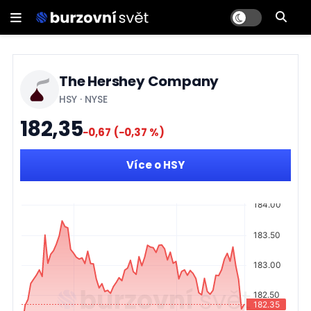
The Hershey Company
HSY
·
NYSE
182,35
−0,67
(−0,37 %)
Více o HSY