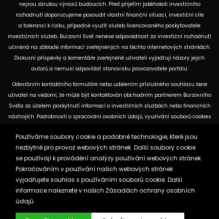
nejsou zárukou výnosů budoucích. Před přijetím jakéhokoli investičního
rozhodnutí doporučujeme posoudit vlastní finanční situaci, investiční cíle
a toleranci k riziku, případně využít služeb licencovaného poskytovatele
investičních služeb. Burzovní Svět nenese odpovědnost za investiční rozhodnutí
učiněná na základě informací zveřejněných na těchto internetových stránkách.
Diskusní příspěvky a komentáře zveřejněné uživateli vyjadřují názory jejich
autorů a nemusí odpovídat stanovisku provozovatele portálu.
Odesláním kontaktního formuláře nebo udělením příslušného souhlasu bere
uživatel na vědomí, že může být kontaktován obchodním partnerem Burzovního
Světa za účelem poskytnutí informací o investičních službách nebo finančních
nástrojích. Podrobnosti o zpracování osobních údajů, využívání souborů cookies
a obchodních partnerech jsou uvedeny v příslušných dokumentech
Používáme soubory cookie a podobné technologie, které jsou
dostupných na těchto internetových stránkách. U jednotlivých článků mohou
nezbytné pro provoz webových stránek. Další soubory cookie
být uvedeny informace o použitých zdrojích, datu původní analýzy nebo datu,
se používají k provádění analýzy používání webových stránek.
ke kterému se vztahují uvedené tržní údaje.
Pokračováním v používání našich webových stránek
vyjadřujete souhlas s používáním souborů cookie. Další
Zásady ochrany osobních údajů a cookies
informace naleznete v našich
Zásadách ochrany osobních
Reklama
Kontakt
údajů.
Burzovnisvet.cz © 2026