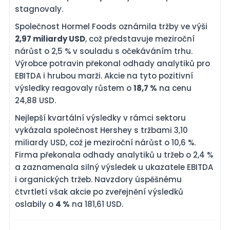
stagnovaly.
Společnost Hormel Foods oznámila tržby ve výši
2,97 miliardy USD
, což představuje meziroční
nárůst o 2,5 % v souladu s očekáváním trhu.
Výrobce potravin překonal odhady analytiků pro
EBITDA i hrubou marži. Akcie na tyto pozitivní
výsledky reagovaly růstem o
18,7 %
na cenu
24,88 USD.
Nejlepší kvartální výsledky v rámci sektoru
vykázala společnost Hershey s tržbami 3,10
miliardy USD, což je meziroční nárůst o 10,6 %.
Firma překonala odhady analytiků u tržeb o 2,4 %
a zaznamenala silný výsledek u ukazatele EBITDA
i organických tržeb. Navzdory úspěšnému
čtvrtletí však akcie po zveřejnění výsledků
oslabily o
4 %
na 181,61 USD.