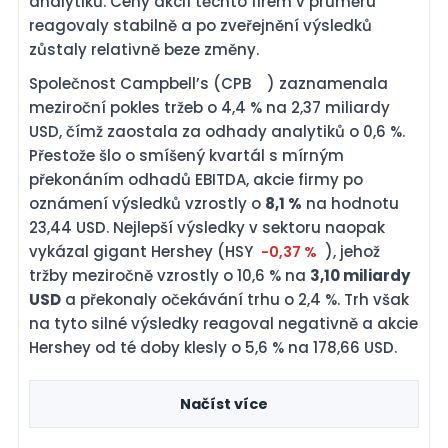
analytiků. Ceny akcií těchto firem v průměru
reagovaly stabilně a po zveřejnění výsledků
zůstaly relativně beze změny.
Společnost Campbell’s (CPB
) zaznamenala
meziroční pokles tržeb o 4,4 % na 2,37 miliardy
USD, čímž zaostala za odhady analytiků o 0,6 %.
Přestože šlo o smíšený kvartál s mírným
překonáním odhadů EBITDA, akcie firmy po
oznámení výsledků vzrostly o
8,1 %
na hodnotu
23,44 USD. Nejlepší výsledky v sektoru naopak
vykázal gigant Hershey (HSY
), jehož
-0,37 %
tržby meziročně vzrostly o 10,6 % na
3,10 miliardy
USD
a překonaly očekávání trhu o 2,4 %. Trh však
na tyto silné výsledky reagoval negativně a akcie
Hershey od té doby klesly o 5,6 % na 178,66 USD.
Načíst více