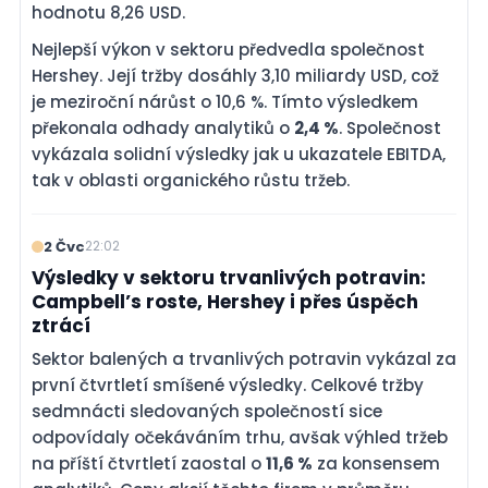
hodnotu 8,26 USD.
Nejlepší výkon v sektoru předvedla společnost
Hershey. Její tržby dosáhly 3,10 miliardy USD, což
je meziroční nárůst o 10,6 %. Tímto výsledkem
překonala odhady analytiků o
2,4 %
. Společnost
vykázala solidní výsledky jak u ukazatele EBITDA,
tak v oblasti organického růstu tržeb.
2 Čvc
22:02
Výsledky v sektoru trvanlivých potravin:
Campbell’s roste, Hershey i přes úspěch
ztrácí
Sektor balených a trvanlivých potravin vykázal za
první čtvrtletí smíšené výsledky. Celkové tržby
sedmnácti sledovaných společností sice
odpovídaly očekáváním trhu, avšak výhled tržeb
na příští čtvrtletí zaostal o
11,6 %
za konsensem