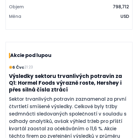
Objem
798,712
Měna
USD
Akcie pod lupou
6 Čvc
21:23
Výsledky sektoru trvanlivých potravin za
Q1: Hormel Foods výrazně roste, Hershey i
přes silná čísla ztrácí
Sektor trvanlivých potravin zaznamenal za první
čtvrtletí smíšené výsledky. Celkově byly tržby
sedmnácti sledovaných společností v souladu s
odhady analytiků, avšak výhled tržeb pro příští
kvartál zaostal za očekáváním o 11,6 %. Akcie
těchto firem po zveřejnění výsledků v průměru