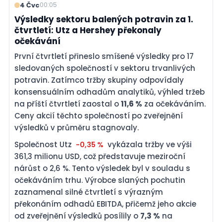
4 Čvc
00:05
Výsledky sektoru balených potravin za 1.
čtvrtletí: Utz a Hershey překonaly
očekávání
První čtvrtletí přineslo smíšené výsledky pro 17
sledovaných společností v sektoru trvanlivých
potravin. Zatímco tržby skupiny odpovídaly
konsensuálním odhadům analytiků, výhled tržeb
na příští čtvrtletí zaostal o
11,6 %
za očekáváním.
Ceny akcií těchto společností po zveřejnění
výsledků v průměru stagnovaly.
Společnost Utz
vykázala tržby ve výši
-0,35 %
361,3 milionu USD, což představuje meziroční
nárůst o 2,6 %. Tento výsledek byl v souladu s
očekáváním trhu. Výrobce slaných pochutin
zaznamenal silné čtvrtletí s výrazným
překonáním odhadů EBITDA, přičemž jeho akcie
od zveřejnění výsledků posílily o
7,3 %
na