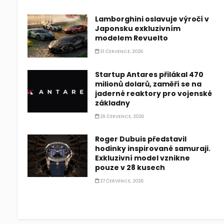
Lamborghini oslavuje výročí v
Japonsku exkluzivním
modelem Revuelto
31 ČERVENCE, 2026
Startup Antares přilákal 470
milionů dolarů, zaměří se na
jaderné reaktory pro vojenské
základny
29 ČERVENCE, 2026
Roger Dubuis představil
hodinky inspirované samuraji.
Exkluzivní model vznikne
pouze v 28 kusech
27 ČERVENCE, 2026