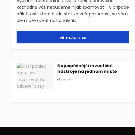
Vyplnění telefonního čísla je zcela dobrovolné.
Rozhodně vás nebudeme nijak spamovat – v případě
příležitosti, která bude stát za vaši pozornost, se vám
ale může ozvat náš analytik.
Nejúspěšnější investiční
nástroje na jednom místě
REKLAMA