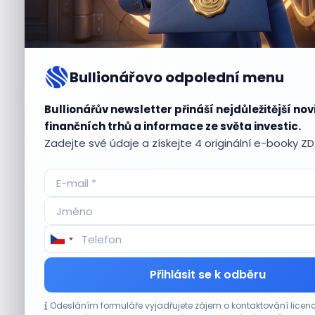
Bullionářovo odpolední menu
Bullionářův newsletter přináší nejdůležitější nov
Aktuální
příležitosti
finančních trhů a informace ze světa investic.
Zadejte své údaje a získejte 4 originální e-booky Z
CO HÝBE TRHEM
Přihlásit se k odběru
Akcie Sandisk po výsledcích klesají. Analytici
Odesláním formuláře vyjadřujete zájem o kontaktování lic