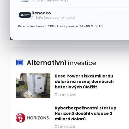
Autocentrum BARTH a.s.
Technologický obrat přidal
Benecko
indexu Nasdaq 100 za čtyři dny
AnTePo Developement, s.r.o.
3,5 bilionu dolarů
Při obchodování CFD ztrácí peníze 74–89 % účtů.
6 SRPNA, 2026
Alternativní
investice
Base Power získal miliardu
dolarů na rozvoj domácích
bateriových úložišť
4 SRPNA, 2026
Kyberbezpečnostní startup
Horizon3 dosáhl valuace 2
miliard dolarů
2 SRPNA, 2026