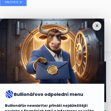
PŘEČTĚTE SI
×
Nejčtenější
zprávy
Bullionářovo odpolední menu
Bullionářův newsletter přináší nejdůležitější
novinky z finančních trhů a informace ze světa