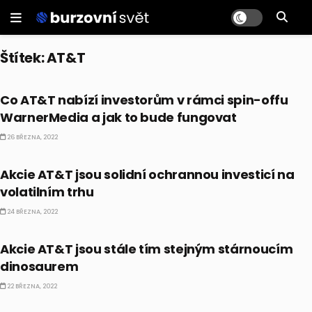
Štítek:
AT&T
AKCIE
Co AT&T nabízí investorům v rámci spin-offu
WarnerMedia a jak to bude fungovat
26 BŘEZNA, 2022
AKCIE
Akcie AT&T jsou solidní ochrannou investicí na
volatilním trhu
24 BŘEZNA, 2022
AKCIE
Akcie AT&T jsou stále tím stejným stárnoucím
dinosaurem
22 BŘEZNA, 2022
AKCIE