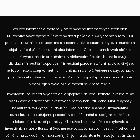
Veškeré informace a materiály zveřejněné na internetových stránkách
Burzovního Světa vycházejí z veřejně dostupných a důvěryhodných zdrojů. Při
jejich zpracování je postupováno s odbornou péčí a cílem poskytovat čtenářům
objektivní, aktuální a srozumitelné informace. Obsah internetových stránek
slouží výhradně k informačním a vzdělávacím účelům. Nepředstavuje
individuální investiční doporučení, investiční poradenství ani nabídku či výzvu
ke koupi nebo prodeji konkrétních finančních nástrojů. Veškeré názory, odhady,
prognózy nebo očekávání uvedené v článcích vyjadřují informace dostupné
v době jejich zveřejnění a mohou se v čase měnit.
Investování na kapitálových trzích je spojeno s rizikem. Hodnota investic může
růst i klesat a návratnost investované částky není zaručena. Minulé výnosy
nejsou zárukou výnosů budoucích. Před přijetím jakéhokoli investičního
rozhodnutí doporučujeme posoudit vlastní finanční situaci, investiční cíle
a toleranci k riziku, případně využít služeb licencovaného poskytovatele
investičních služeb. Burzovní Svět nenese odpovědnost za investiční rozhodnutí
učiněná na základě informací zveřejněných na těchto internetových stránkách.