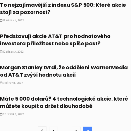
To nejzajímavější z indexu S&P 500: Které akcie
stojí za pozornost?
19 BŘEZNA, 2022
AKCIE
Představují akcie AT&T pro hodnotového
investora příležitost nebo spíše past?
12 BŘEZNA, 2022
AKCIE
Morgan Stanley tvrdí, že oddělení WarnerMedia
od AT&T zvýší hodnotu akcií
3 BŘEZNA, 2022
AKCIE
Máte 5 000 dolarů? 4 technologické akcie, které
můžete koupit a držet dlouhodobě
20 ÚNORA, 2022