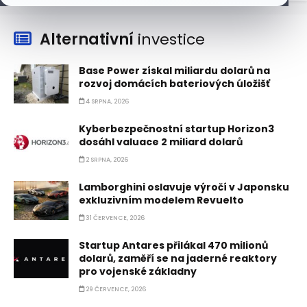
Alternativní
investice
Base Power získal miliardu dolarů na
rozvoj domácích bateriových úložišť
4 SRPNA, 2026
Kyberbezpečnostní startup Horizon3
dosáhl valuace 2 miliard dolarů
2 SRPNA, 2026
Lamborghini oslavuje výročí v Japonsku
exkluzivním modelem Revuelto
31 ČERVENCE, 2026
Startup Antares přilákal 470 milionů
dolarů, zaměří se na jaderné reaktory
pro vojenské základny
29 ČERVENCE, 2026