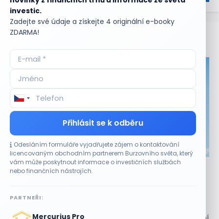
investic.
Zadejte své údaje a získejte 4 originální e-booky
ZDARMA!
Aktuální
příležitosti
Přihlásit se k odběru
Odesláním formuláře vyjadřujete zájem o kontaktování
CO HÝBE TRHEM
licencovaným obchodním partnerem Burzovního světa, který
vám může poskytnout informace o investičních službách
Akcie Micron klesají, ale nejhoršímu výprodeji
nebo finančních nástrojích.
paměťových čipů unikly
7 SRPNA, 2026
PARTNEŘI:
Paměťový sektor zasáhl plošný pokles Akcie společnosti
Mercurius Pro
Micron Technology (MU) ve čtvrtek uzavřely obchodování