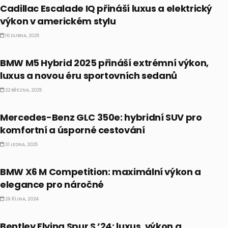
Cadillac Escalade IQ přináší luxus a elektrický
výkon v americkém stylu
16 DUBNA, 2025
ALTERNATIVNÍ INVESTICE
BMW M5 Hybrid 2025 přináší extrémní výkon,
luxus a novou éru sportovních sedanů
22 BŘEZNA, 2025
ALTERNATIVNÍ INVESTICE
Mercedes-Benz GLC 350e: hybridní SUV pro
komfortní a úsporné cestování
31 LEDNA, 2025
ALTERNATIVNÍ INVESTICE
BMW X6 M Competition: maximální výkon a
elegance pro náročné
29 ŘÍJNA, 2024
ALTERNATIVNÍ INVESTICE
Bentley Flying Spur S ’24: luxus, výkon a