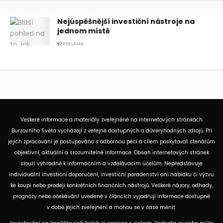
Nejúspěšnější investiční nástroje na
jednom místě
REKLAMA
Veškeré informace a materiály zveřejněné na internetových stránkách
Burzovního Světa vycházejí z veřejně dostupných a důvěryhodných zdrojů. Při
jejich zpracování je postupováno s odbornou péčí a cílem poskytovat čtenářům
objektivní, aktuální a srozumitelné informace. Obsah internetových stránek
slouží výhradně k informačním a vzdělávacím účelům. Nepředstavuje
individuální investiční doporučení, investiční poradenství ani nabídku či výzvu
ke koupi nebo prodeji konkrétních finančních nástrojů. Veškeré názory, odhady,
prognózy nebo očekávání uvedené v článcích vyjadřují informace dostupné
v době jejich zveřejnění a mohou se v čase měnit.