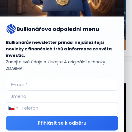
Bullionářovo odpolední menu
Bullionářův newsletter přináší nejdůležitější
novinky z finančních trhů a informace ze světa
investic.
Zadejte své údaje a získejte 4 originální e-booky
ZDARMA!
Aktuální
příležitosti
Přihlásit se k odběru