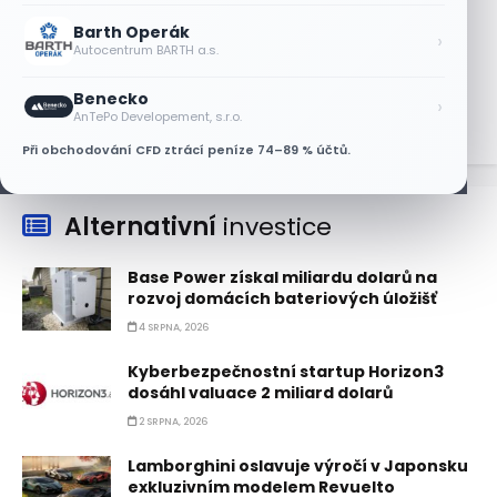
Barth Operák
Micron posílil o 7,6 % a zvýšil podíl na
›
Autocentrum BARTH a.s.
trhu DRAM
5 SRPNA, 2026
Benecko
›
AnTePo Developement, s.r.o.
Při obchodování CFD ztrácí peníze 74–89 % účtů.
Alternativní
investice
Base Power získal miliardu dolarů na
rozvoj domácích bateriových úložišť
4 SRPNA, 2026
Kyberbezpečnostní startup Horizon3
dosáhl valuace 2 miliard dolarů
2 SRPNA, 2026
Lamborghini oslavuje výročí v Japonsku
exkluzivním modelem Revuelto