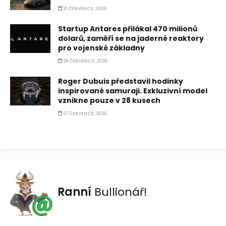
31 ČERVENCE, 2026
Startup Antares přilákal 470 milionů
dolarů, zaměří se na jaderné reaktory
pro vojenské základny
29 ČERVENCE, 2026
Roger Dubuis představil hodinky
inspirované samuraji. Exkluzivní model
vznikne pouze v 28 kusech
27 ČERVENCE, 2026
Ranní
Bullionář!