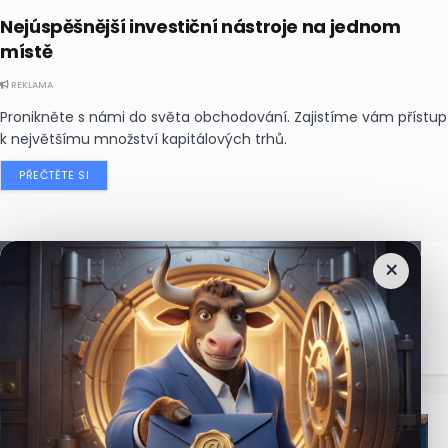
Nejúspěšnější investiční nástroje na jednom
místě
REKLAMA
Pronikněte s námi do světa obchodování. Zajistíme vám přístup
k největšímu množství kapitálových trhů.
PŘEČTĚTE SI
×
Nejčtenější
zprávy