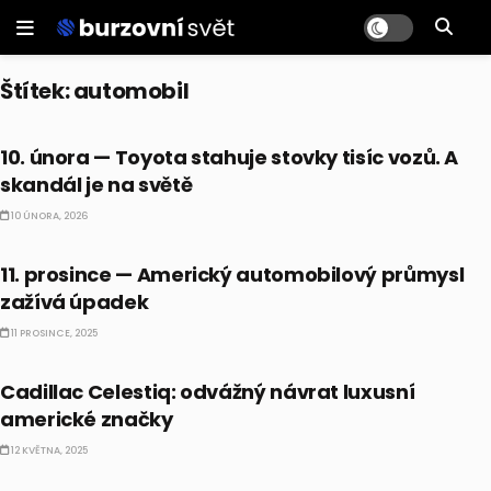
Štítek:
automobil
BULLIONÁŘŮV ALMANACH
10. února — Toyota stahuje stovky tisíc vozů. A
skandál je na světě
10 ÚNORA, 2026
BULLIONÁŘŮV ALMANACH
11. prosince — Americký automobilový průmysl
zažívá úpadek
11 PROSINCE, 2025
ALTERNATIVNÍ INVESTICE
Cadillac Celestiq: odvážný návrat luxusní
americké značky
12 KVĚTNA, 2025
ALTERNATIVNÍ INVESTICE