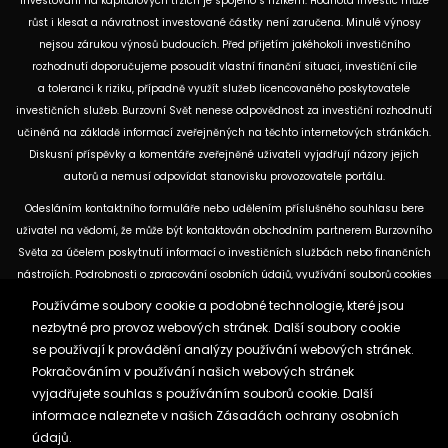
Investování na kapitálových trzích je spojeno s rizikem. Hodnota investic může
růst i klesat a návratnost investované částky není zaručena. Minulé výnosy
nejsou zárukou výnosů budoucích. Před přijetím jakéhokoli investičního
rozhodnutí doporučujeme posoudit vlastní finanční situaci, investiční cíle
a toleranci k riziku, případně využít služeb licencovaného poskytovatele
investičních služeb. Burzovní Svět nenese odpovědnost za investiční rozhodnutí
učiněná na základě informací zveřejněných na těchto internetových stránkách.
Diskusní příspěvky a komentáře zveřejněné uživateli vyjadřují názory jejich
autorů a nemusí odpovídat stanovisku provozovatele portálu.
Odesláním kontaktního formuláře nebo udělením příslušného souhlasu bere
uživatel na vědomí, že může být kontaktován obchodním partnerem Burzovního
Světa za účelem poskytnutí informací o investičních službách nebo finančních
nástrojích. Podrobnosti o zpracování osobních údajů, využívání souborů cookies
a obchodních partnerech jsou uvedeny v příslušných dokumentech
Používáme soubory cookie a podobné technologie, které jsou
dostupných na těchto internetových stránkách. U jednotlivých článků mohou
nezbytné pro provoz webových stránek. Další soubory cookie
být uvedeny informace o použitých zdrojích, datu původní analýzy nebo datu,
se používají k provádění analýzy používání webových stránek.
ke kterému se vztahují uvedené tržní údaje.
Pokračováním v používání našich webových stránek
vyjadřujete souhlas s používáním souborů cookie. Další
informace naleznete v našich
Zásadách ochrany osobních
Zásady ochrany osobních údajů a cookies
údajů.
Reklama
Kontakt