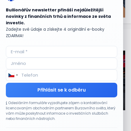
Bullionářův newsletter přináší nejdůležitější
novinky z finančních trhů a informace ze světa
investic.
Zadejte své údaje a získejte 4 originální e-booky
ZDARMA!
Aktuální
příležitosti
Přihlásit se k odběru
Odesláním formuláře vyjadřujete zájem o kontaktování
CO HÝBE TRHEM
licencovaným obchodním partnerem Burzovního světa, který
vám může poskytnout informace o investičních službách
Etsy překonala odhady tržeb, objem prodejů
nebo finančních nástrojích.
vzrostl meziročně o 7,5 %
9 SRPNA, 2026