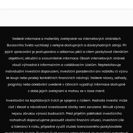
Veškeré informace a materiály zveřejněné na internetových stránkách
Burzovního Světa vycházejí z veřejně dostupných a důvěryhodných zdrojů. Při
jejich zpracování je postupováno s odbornou péčí a cílem poskytovat čtenářům
objektivní, aktuální a srozumitelné informace. Obsah internetových stránek
slouží výhradně k informačním a vzdělávacím účelům. Nepředstavuje
individuální investiční doporučení, investiční poradenství ani nabídku či výzvu
ke koupi nebo prodeji konkrétních finančních nástrojů. Veškeré názory, odhady,
prognózy nebo očekávání uvedené v článcích vyjadřují informace dostupné
v době jejich zveřejnění a mohou se v čase měnit.
Investování na kapitálových trzích je spojeno s rizikem. Hodnota investic může
růst i klesat a návratnost investované částky není zaručena. Minulé výnosy
nejsou zárukou výnosů budoucích. Před přijetím jakéhokoli investičního
rozhodnutí doporučujeme posoudit vlastní finanční situaci, investiční cíle
a toleranci k riziku, případně využít služeb licencovaného poskytovatele