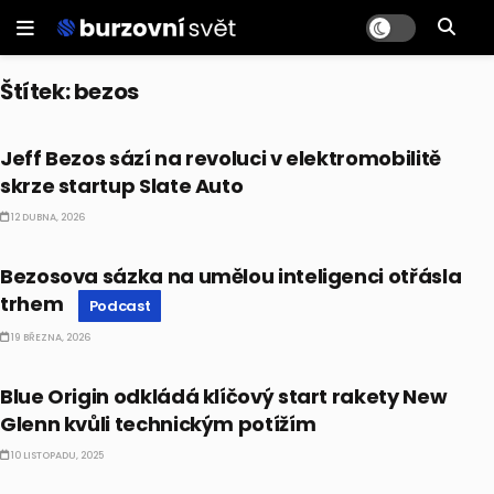
Štítek:
bezos
ALTERNATIVNÍ INVESTICE
Jeff Bezos sází na revoluci v elektromobilitě
skrze startup Slate Auto
12 DUBNA, 2026
PODCAST
Bezosova sázka na umělou inteligenci otřásla
trhem
Podcast
19 BŘEZNA, 2026
ALTERNATIVNÍ INVESTICE
Blue Origin odkládá klíčový start rakety New
Glenn kvůli technickým potížím
10 LISTOPADU, 2025
ALTERNATIVNÍ INVESTICE