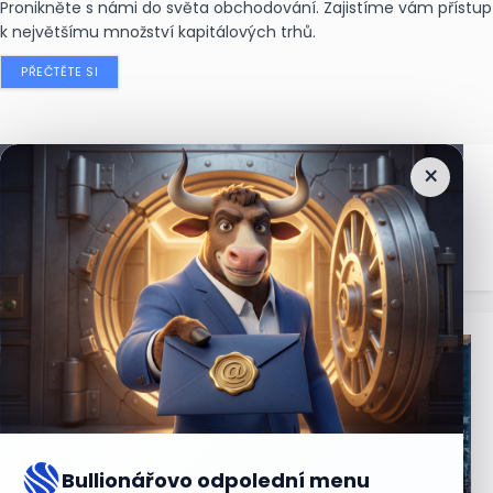
Pronikněte s námi do světa obchodování. Zajistíme vám přístup
k největšímu množství kapitálových trhů.
PŘEČTĚTE SI
×
Nejčtenější
zprávy
Bullionářovo odpolední menu