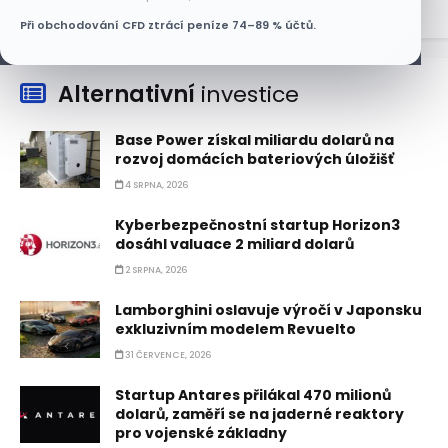
Při obchodování CFD ztrácí peníze 74–89 % účtů.
Alternativní
investice
Base Power získal miliardu dolarů na
rozvoj domácích bateriových úložišť
4 SRPNA, 2026
Kyberbezpečnostní startup Horizon3
dosáhl valuace 2 miliard dolarů
2 SRPNA, 2026
Lamborghini oslavuje výročí v Japonsku
exkluzivním modelem Revuelto
31 ČERVENCE, 2026
Startup Antares přilákal 470 milionů
dolarů, zaměří se na jaderné reaktory
pro vojenské základny