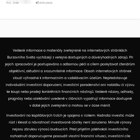
REKLAMA
Veškeré informace a materiály zveřejněné na internetových stránkách
Burzovního Světa vycházejí z veřejně dostupných a důvěryhodných zdrojů. Při
jejich zpracování je postupováno s odbornou péčí a cílem poskytovat čtenářům
objektivní, aktuální a srozumitelné informace. Obsah internetových stránek
slouží výhradně k informačním a vzdělávacím účelům. Nepředstavuje
individuální investiční doporučení, investiční poradenství ani nabídku či výzvu
ke koupi nebo prodeji konkrétních finančních nástrojů. Veškeré názory, odhady,
prognózy nebo očekávání uvedené v článcích vyjadřují informace dostupné
v době jejich zveřejnění a mohou se v čase měnit.
Investování na kapitálových trzích je spojeno s rizikem. Hodnota investic může
růst i klesat a návratnost investované částky není zaručena. Minulé výnosy
nejsou zárukou výnosů budoucích. Před přijetím jakéhokoli investičního
rozhodnutí doporučujeme posoudit vlastní finanční situaci, investiční cíle