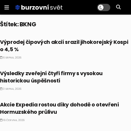
Štítek:
BKNG
BULLIONÁŘ AM
Výprodej čipových akcií srazil jihokorejský Kospi
o 4,5 %
6 SRPNA, 2026
CO HÝBE TRHEM
Výsledky zveřejní čtyři firmy s vysokou
historickou úspěšností
3 SRPNA, 2026
PRÁVĚ TEĎ
Akcie Expedia rostou díky dohodě o otevření
Hormuzského průlivu
16 ČERVNA, 2026
PRÁVĚ TEĎ