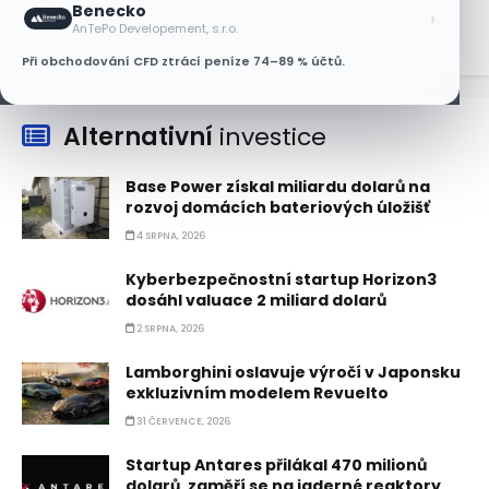
Benecko
›
AnTePo Developement, s.r.o.
Při obchodování CFD ztrácí peníze 74–89 % účtů.
Alternativní
investice
Base Power získal miliardu dolarů na
rozvoj domácích bateriových úložišť
4 SRPNA, 2026
Kyberbezpečnostní startup Horizon3
dosáhl valuace 2 miliard dolarů
2 SRPNA, 2026
Lamborghini oslavuje výročí v Japonsku
exkluzivním modelem Revuelto
31 ČERVENCE, 2026
Startup Antares přilákal 470 milionů
dolarů, zaměří se na jaderné reaktory