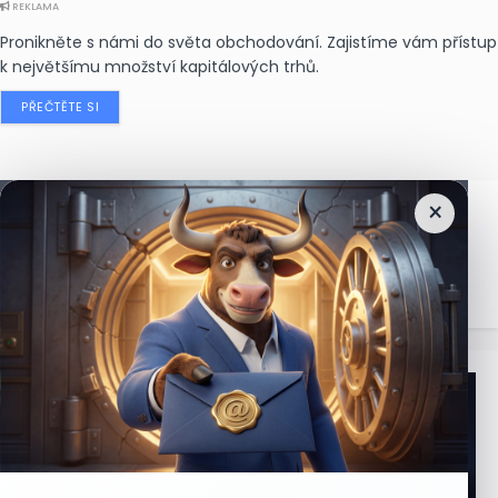
REKLAMA
Pronikněte s námi do světa obchodování. Zajistíme vám přístup
k největšímu množství kapitálových trhů.
PŘEČTĚTE SI
×
Nejčtenější
zprávy