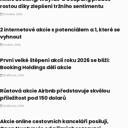
rostou díky zlepšení tržního sentimentu
16 DUBNA, 2026
PRÁVĚ TEĎ
2 internetové akcie s potenciálem a 1, které se
vyhnout
1 DUBNA, 2026
PRÁVĚ TEĎ
První velké štěpení akcií roku 2026 se blíží:
Booking Holdings dělí akcie
28 BŘEZNA, 2026
PRÁVĚ TEĎ
Růstová akcie Airbnb představuje skvělou
příležitost pod 150 dolarů
24 BŘEZNA, 2026
PRÁVĚ TEĎ
Akcie online cestovních kanceláří posilují,