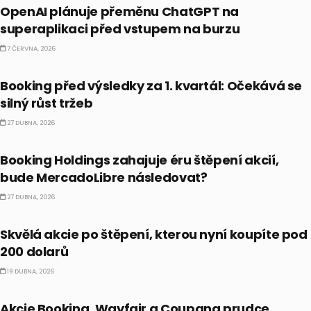
OpenAI plánuje přeměnu ChatGPT na
superaplikaci před vstupem na burzu
7 ČERVNA, 2026
PRÁVĚ TEĎ
Booking před výsledky za 1. kvartál: Očekává se
silný růst tržeb
27 DUBNA, 2026
PRÁVĚ TEĎ
Booking Holdings zahajuje éru štěpení akcií,
bude MercadoLibre následovat?
27 DUBNA, 2026
PRÁVĚ TEĎ
Skvělá akcie po štěpení, kterou nyní koupíte pod
200 dolarů
19 DUBNA, 2026
PRÁVĚ TEĎ
Akcie Booking, Wayfair a Coupang prudce