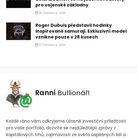
pro vojenské základny
29 ČERVENCE, 2026
Roger Dubuis představil hodinky
inspirované samuraji. Exkluzivní model
vznikne pouze v 28 kusech
27 ČERVENCE, 2026
Ranní
Bullionář!
Každé ráno vám odkryjeme úžasné investiční příležitosti
pro vaše portfolio, dozvíte se nejdůležitější zprávy z
kapitálových trhů, zajímavosti ze světa úspěšných lidí a