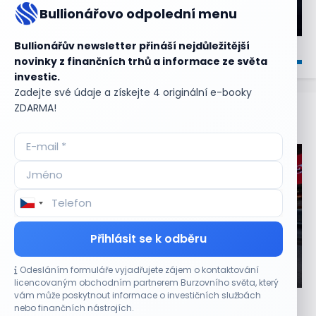
Bullionářovo odpolední menu
Bullionářův newsletter přináší nejdůležitější
novinky z finančních trhů a informace ze světa
investic.
Zadejte své údaje a získejte 4 originální e-booky
ZDARMA!
Aktuální
příležitosti
Přihlásit se k odběru
Odesláním formuláře vyjadřujete zájem o kontaktování
CO HÝBE TRHEM
licencovaným obchodním partnerem Burzovního světa, který
vám může poskytnout informace o investičních službách
Etsy překonala odhady tržeb, objem prodejů
nebo finančních nástrojích.