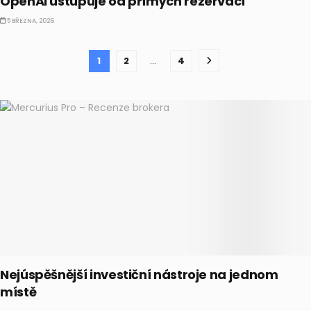
OpenAI ustupuje od přímých rezervací
5 BŘEZNA, 2026
1
2
…
4
Nejúspěšnější investiční nástroje na jednom
místě