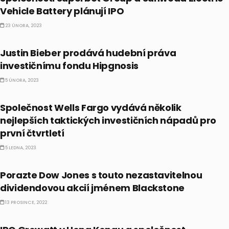
Vehicle Battery plánují IPO
23 ÚNORA, 2023
CELEBRITY
Justin Bieber prodává hudební práva
investičnímu fondu Hipgnosis
5 ÚNORA, 2023
AKCIE
Společnost Wells Fargo vydává několik
nejlepších taktických investičních nápadů pro
první čtvrtletí
5 LEDNA, 2023
AKCIE
Porazte Dow Jones s touto nezastavitelnou
dividendovou akcií jménem Blackstone
13 PROSINCE, 2022
IPO