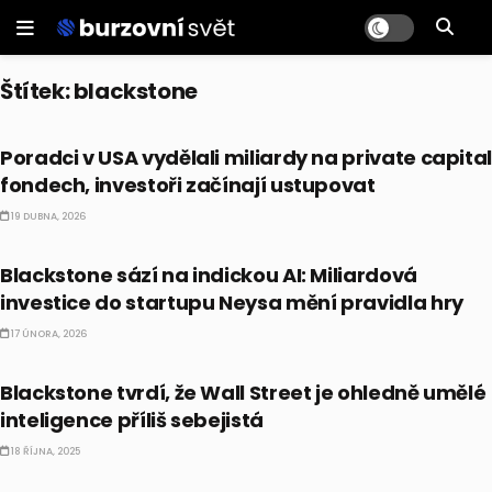
Štítek:
blackstone
TRENDY
Poradci v USA vydělali miliardy na private capital
fondech, investoři začínají ustupovat
19 DUBNA, 2026
ALTERNATIVNÍ INVESTICE
Blackstone sází na indickou AI: Miliardová
investice do startupu Neysa mění pravidla hry
17 ÚNORA, 2026
TRENDY
Blackstone tvrdí, že Wall Street je ohledně umělé
inteligence příliš sebejistá
18 ŘÍJNA, 2025
EKONOMIKA