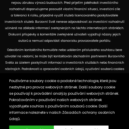
nejsou zárukou výnosů budoucích. Před přijetím jakéhokoli investičního
rozhodnutí doporučujeme posoudit vlastní finanční situaci, investiční cíle
a toleranci k riziku, případně využít služeb licencovaného poskytovatele
investičních služeb. Burzovní Svět nenese odpovědnost za investiční rozhodnutí
učiněná na základě informací zveřejněných na těchto internetových stránkách.
Diskusní příspěvky a komentáře zveřejněné uživateli vyjadřují názory jejich
autorů a nemusí odpovídat stanovisku provozovatele portálu.
Odesláním kontaktního formuláře nebo udělením příslušného souhlasu bere
uživatel na vědomí, že může být kontaktován obchodním partnerem Burzovního
Světa za účelem poskytnutí informací o investičních službách nebo finančních
nástrojích. Podrobnosti o zpracování osobních údajů, využívání souborů cookies
a obchodních partnerech jsou uvedeny v příslušných dokumentech
Používáme soubory cookie a podobné technologie, které jsou
dostupných na těchto internetových stránkách. U jednotlivých článků mohou
nezbytné pro provoz webových stránek. Další soubory cookie
být uvedeny informace o použitých zdrojích, datu původní analýzy nebo datu,
se používají k provádění analýzy používání webových stránek.
ke kterému se vztahují uvedené tržní údaje.
Pokračováním v používání našich webových stránek
vyjadřujete souhlas s používáním souborů cookie. Další
Zásady ochrany osobních údajů a cookies
informace naleznete v našich
Zásadách ochrany osobních
Reklama
Kontakt
údajů.
Burzovnisvet.cz © 2026