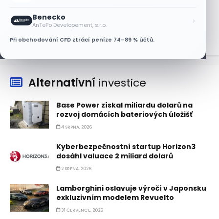
Nvidii. Akcie AMD po výsledcích klesají
Benecko
›
6 SRPNA, 2026
AnTePo Developement, s.r.o.
Při obchodování CFD ztrácí peníze 74–89 % účtů.
Alternativní
investice
Base Power získal miliardu dolarů na
rozvoj domácích bateriových úložišť
4 SRPNA, 2026
Kyberbezpečnostní startup Horizon3
dosáhl valuace 2 miliard dolarů
2 SRPNA, 2026
Lamborghini oslavuje výročí v Japonsku
exkluzivním modelem Revuelto
31 ČERVENCE, 2026