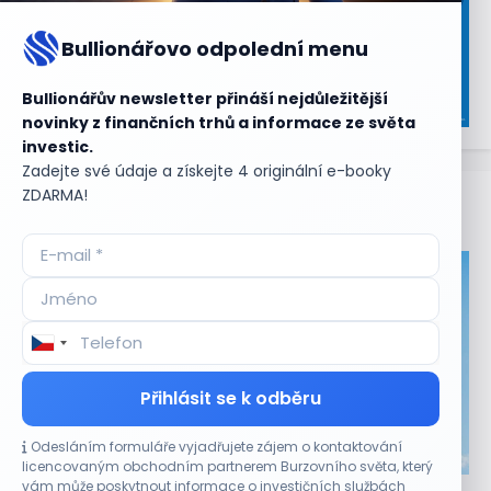
Bullionářovo odpolední menu
Bullionářův newsletter přináší nejdůležitější
novinky z finančních trhů a informace ze světa
investic.
Zadejte své údaje a získejte 4 originální e-booky
ZDARMA!
Aktuální
příležitosti
Přihlásit se k odběru
Odesláním formuláře vyjadřujete zájem o kontaktování
CO HÝBE TRHEM
licencovaným obchodním partnerem Burzovního světa, který
vám může poskytnout informace o investičních službách