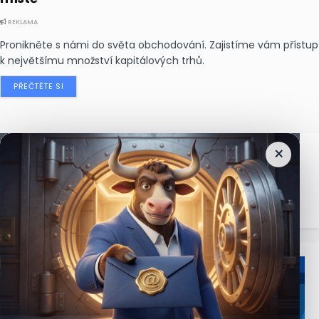
REKLAMA
Pronikněte s námi do světa obchodování. Zajistíme vám přístup
k největšímu množství kapitálových trhů.
PŘEČTĚTE SI
×
Nejčtenější
zprávy