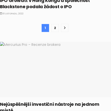
IPO Growatt v Hong Kongu a společnost
Blackstone podala žádost o IPO
18 LISTOPADU, 2022
1
2
Nejúspěšnější investiční nástroje na jednom
místě