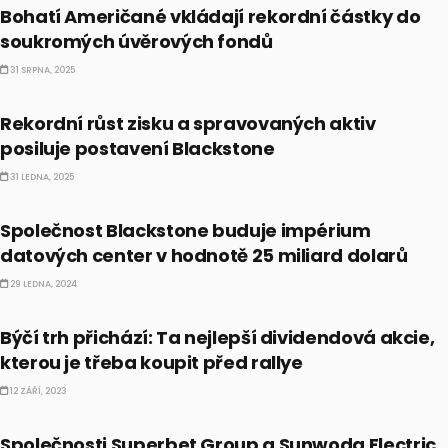
Bohatí Američané vkládají rekordní částky do
soukromých úvěrových fondů
31 SRPNA, 2025
AKCIE
Rekordní růst zisku a spravovaných aktiv
posiluje postavení Blackstone
31 LEDNA, 2025
AI
Společnost Blackstone buduje impérium
datových center v hodnotě 25 miliard dolarů
29 LEDNA, 2024
AKCIE
Býčí trh přichází: Ta nejlepší dividendová akcie,
kterou je třeba koupit před rallye
12 ZÁŘÍ, 2023
IPO
Společnosti Superbet Group a Sunwoda Electric