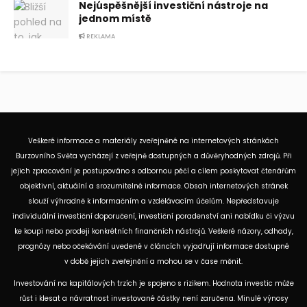
Nejúspěšnější investiční nástroje na
jednom místě
REKLAMA
Veškeré informace a materiály zveřejněné na internetových stránkách
Burzovního Světa vycházejí z veřejně dostupných a důvěryhodných zdrojů. Při
jejich zpracování je postupováno s odbornou péčí a cílem poskytovat čtenářům
objektivní, aktuální a srozumitelné informace. Obsah internetových stránek
slouží výhradně k informačním a vzdělávacím účelům. Nepředstavuje
individuální investiční doporučení, investiční poradenství ani nabídku či výzvu
ke koupi nebo prodeji konkrétních finančních nástrojů. Veškeré názory, odhady,
prognózy nebo očekávání uvedené v článcích vyjadřují informace dostupné
v době jejich zveřejnění a mohou se v čase měnit.
Investování na kapitálových trzích je spojeno s rizikem. Hodnota investic může
růst i klesat a návratnost investované částky není zaručena. Minulé výnosy