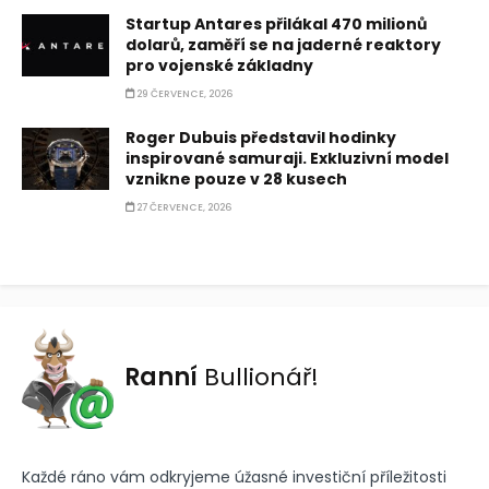
Startup Antares přilákal 470 milionů
dolarů, zaměří se na jaderné reaktory
pro vojenské základny
29 ČERVENCE, 2026
Roger Dubuis představil hodinky
inspirované samuraji. Exkluzivní model
vznikne pouze v 28 kusech
27 ČERVENCE, 2026
Ranní
Bullionář!
Každé ráno vám odkryjeme úžasné investiční příležitosti