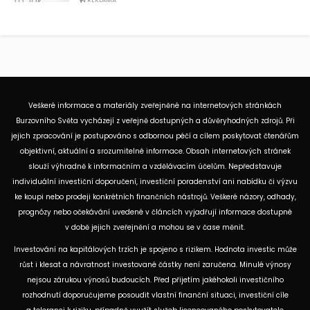
Veškeré informace a materiály zveřejněné na internetových stránkách
Burzovního Světa vycházejí z veřejně dostupných a důvěryhodných zdrojů. Při
jejich zpracování je postupováno s odbornou péčí a cílem poskytovat čtenářům
objektivní, aktuální a srozumitelné informace. Obsah internetových stránek
slouží výhradně k informačním a vzdělávacím účelům. Nepředstavuje
individuální investiční doporučení, investiční poradenství ani nabídku či výzvu
ke koupi nebo prodeji konkrétních finančních nástrojů. Veškeré názory, odhady,
prognózy nebo očekávání uvedené v článcích vyjadřují informace dostupné
v době jejich zveřejnění a mohou se v čase měnit.
Investování na kapitálových trzích je spojeno s rizikem. Hodnota investic může
růst i klesat a návratnost investované částky není zaručena. Minulé výnosy
nejsou zárukou výnosů budoucích. Před přijetím jakéhokoli investičního
rozhodnutí doporučujeme posoudit vlastní finanční situaci, investiční cíle