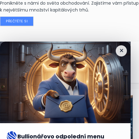
Pronikněte s námi do světa obchodování. Zajistíme vám přístup
k největšímu množství kapitálových trhů.
PŘEČTĚTE SI
×
Nejčtenější
zprávy
Bullionářovo odpolední menu