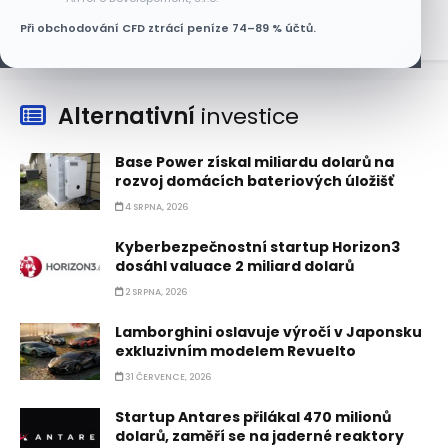
Při obchodování CFD ztrácí peníze 74–89 % účtů.
Alternativní
investice
Base Power získal miliardu dolarů na
rozvoj domácích bateriových úložišť
4 SRPNA, 2026
Kyberbezpečnostní startup Horizon3
dosáhl valuace 2 miliard dolarů
2 SRPNA, 2026
Lamborghini oslavuje výročí v Japonsku
exkluzivním modelem Revuelto
31 ČERVENCE, 2026
Startup Antares přilákal 470 milionů
dolarů, zaměří se na jaderné reaktory