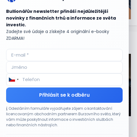
Bullionářův newsletter přináší nejdůležitější
novinky z finančních trhů a informace ze světa
investic.
Zadejte své údaje a získejte 4 originální e-booky
ZDARMA!
Aktuální
příležitosti
Přihlásit se k odběru
Odesláním formuláře vyjadřujete zájem o kontaktování
CO HÝBE TRHEM
licencovaným obchodním partnerem Burzovního světa, který
vám může poskytnout informace o investičních službách
Výsledky společností jsou silné. Proč to akciový
nebo finančních nástrojích.
trh zatím neoceňuje?