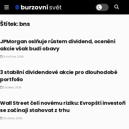
Štítek:
bns
PRÁVĚ TEĎ
JPMorgan oslňuje růstem dividend, ocenění
akcie však budí obavy
19 KVĚTNA, 2026
PRÁVĚ TEĎ
3 stabilní dividendové akcie pro dlouhodobé
portfolio
5 DUBNA, 2026
PRÁVĚ TEĎ
Wall Street čelí novému riziku: Evropští investoři
se začínají stahovat z trhu
24 LEDNA, 2026
PRÁVĚ TEĎ