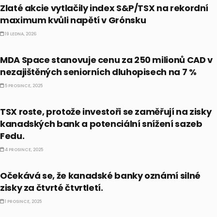
Zlaté akcie vytlačily index S&P/TSX na rekordní
maximum kvůli napětí v Grónsku
19 LEDNA, 2026
PRÁVĚ TEĎ
MDA Space stanovuje cenu za 250 milionů CAD v
nezajištěných seniorních dluhopisech na 7 %
5 PROSINCE, 2025
PRÁVĚ TEĎ
TSX roste, protože investoři se zaměřují na zisky
kanadských bank a potenciální snížení sazeb
Fedu.
4 PROSINCE, 2025
PRÁVĚ TEĎ
Očekává se, že kanadské banky oznámí silné
zisky za čtvrté čtvrtletí.
1 PROSINCE, 2025
DIVIDENDY