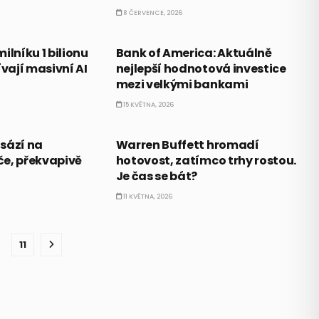
8 ČERVENCE, 2026
PRÁVĚ TEĎ
ilníku 1 bilionu
Bank of America: Aktuálně
ívají masivní AI
nejlepší hodnotová investice
mezi velkými bankami
15 KVĚTNA, 2026
PRÁVĚ TEĎ
sází na
Warren Buffett hromadí
e, překvapivě
hotovost, zatímco trhy rostou.
Je čas se bát?
11 KVĚTNA, 2026
11