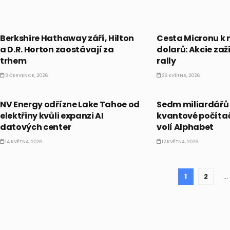
PRÁVĚ TEĎ
PRÁVĚ TEĎ
Berkshire Hathaway září, Hilton
Cesta Micronu k m
a D.R. Horton zaostávají za
dolarů: Akcie zaž
trhem
rally
3 ČERVENCE, 2026
26 KVĚTNA, 2026
PRÁVĚ TEĎ
PRÁVĚ TEĎ
NV Energy odřízne Lake Tahoe od
Sedm miliardářů 
elektřiny kvůli expanzi AI
kvantové počítač
datových center
volí Alphabet
14 KVĚTNA, 2026
12 KVĚTNA, 2026
1
2
…