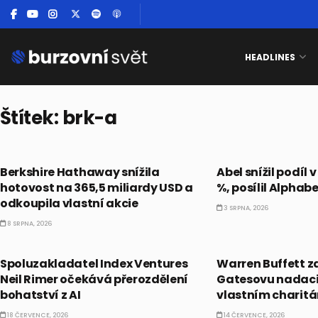
HEADLINES
Štítek:
brk-a
PRÁVĚ TEĎ
AKCIE
Berkshire Hathaway snížila
Abel snížil podíl 
hotovost na 365,5 miliardy USD a
%, posílil Alphab
odkoupila vlastní akcie
3 SRPNA, 2026
8 SRPNA, 2026
PRÁVĚ TEĎ
PRÁVĚ TEĎ
Spoluzakladatel Index Ventures
Warren Buffett za
Neil Rimer očekává přerozdělení
Gatesovu nadaci,
bohatství z AI
vlastním charit
18 ČERVENCE, 2026
14 ČERVENCE, 2026