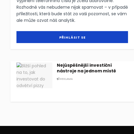
Vyplnění telefonního čísla je zcela dobrovolné.
Rozhodně vás nebudeme nijak spamovat – v případě
příležitosti, která bude stát za vaši pozornost, se vám
ale může ozvat náš analytik.
Nejúspěšnější investiční
nástroje na jednom místě
REKLAMA