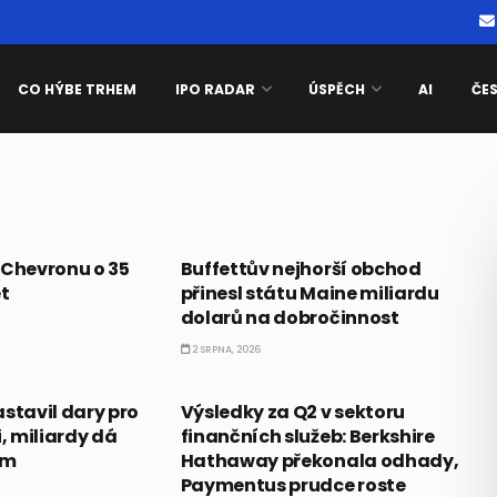
CO HÝBE TRHEM
IPO RADAR
ÚSPĚCH
AI
ČE
MILIARDÁŘI
v Chevronu o 35
Buffettův nejhorší obchod
et
přinesl státu Maine miliardu
dolarů na dobročinnost
2 SRPNA, 2026
PRÁVĚ TEĎ
stavil dary pro
Výsledky za Q2 v sektoru
 miliardy dá
finančních služeb: Berkshire
ám
Hathaway překonala odhady,
Paymentus prudce roste