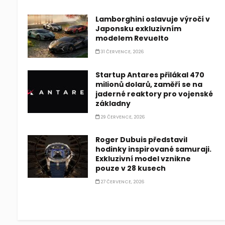
Lamborghini oslavuje výročí v
Japonsku exkluzivním
modelem Revuelto
31 ČERVENCE, 2026
Startup Antares přilákal 470
milionů dolarů, zaměří se na
jaderné reaktory pro vojenské
základny
29 ČERVENCE, 2026
Roger Dubuis představil
hodinky inspirované samuraji.
Exkluzivní model vznikne
pouze v 28 kusech
27 ČERVENCE, 2026