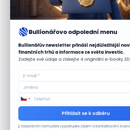
Bullionářovo odpolední menu
Bullionářův newsletter přináší nejdůležitější nov
Aktuální
příležitosti
finančních trhů a informace ze světa investic.
Zadejte své údaje a získejte 4 originální e-booky Z
CO HÝBE TRHEM
Přihlásit se k odběru
Etsy překonala odhady tržeb, objem prodejů
Odesláním formuláře vyjadřujete zájem o kontaktování lic