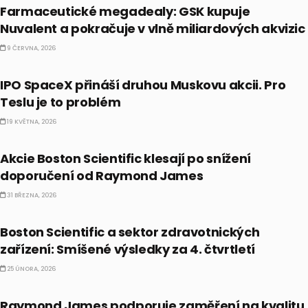
Farmaceutické megadealy: GSK kupuje
Nuvalent a pokračuje v vlně miliardových akvizic
9 ČERVNA, 2026
PRÁVĚ TEĎ
IPO SpaceX přináší druhou Muskovu akcii. Pro
Teslu je to problém
19 KVĚTNA, 2026
PRÁVĚ TEĎ
Akcie Boston Scientific klesají po snížení
doporučení od Raymond James
31 BŘEZNA, 2026
PRÁVĚ TEĎ
Boston Scientific a sektor zdravotnických
zařízení: Smíšené výsledky za 4. čtvrtletí
25 ÚNORA, 2026
PRÁVĚ TEĎ
Raymond James podporuje zaměření na kvalitu