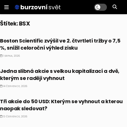
Štítek:
BSX
PRÁVĚ TEĎ
Boston Scientific zvýšil ve 2. čtvrtletí tržby o 7,5
%, snížil celoroční výhled zisku
1 SRPNA, 2026
PRÁVĚ TEĎ
Jedna slibná akcie s velkou kapitalizací a dvě,
kterým se raději vyhnout
14 ČERVENCE, 2026
PRÁVĚ TEĎ
Tři akcie do 50 USD: Kterým se vyhnout a kterou
naopak sledovat?
13 ČERVENCE, 2026
PRÁVĚ TEĎ