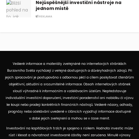
Nejúspěšnější investiční nástroje na
jednom místě
REKLAMA
Veškeré informace a materiály zveřejněné na internetových stránkách
Burzovního Světa vycházejí z veřejně dostupných a důvěryhodných zdrojů. Při
jejich zpracování je postupováno s odbornou péčí a cílem poskytovat čtenářům
objektivní, aktuální a srozumitelné informace. Obsah internetových stránek
slouží výhradně k informačním a vzdělávacím účelům. Nepředstavuje
individuální investiční doporučení, investiční poradenství ani nabídku či výzvu
ke koupi nebo prodeji konkrétních finančních nástrojů. Veškeré názory, odhady,
prognózy nebo očekávání uvedené v článcích vyjadřují informace dostupné
v době jejich zveřejnění a mohou se v čase měnit.
Investování na kapitálových trzích je spojeno s rizikem. Hodnota investic může
růst i klesat a návratnost investované částky není zaručena. Minulé výnosy