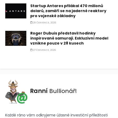
Startup Antares přilákal 470 milionů
dolarů, zaměří se na jaderné reaktory
pro vojenské základny
29 ČERVENCE, 2026
Roger Dubuis představil hodinky
inspirované samuraji. Exkluzivní model
vznikne pouze v 28 kusech
27 ČERVENCE, 2026
Ranní
Bullionář!
Každé ráno vám odkryjeme úžasné investiční příležitosti