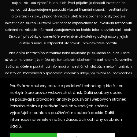
nejsou zárukou výnosů budoucích. Před přijetím jakéhokoli investičního
rozhodnutí doporučujeme posoudit vlastní finanční situaci, investiční cíle
a toleranci k riziku, případně využít služeb licencovaného poskytovatele
investičních služeb. Burzovní Svět nenese odpovědnost za investiční rozhodnutí
učiněná na základě informací zveřejněných na těchto internetových stránkách.
Diskusní příspěvky a komentáře zveřejněné uživateli vyjadřují názory jejich
autorů a nemusí odpovídat stanovisku provozovatele portálu.
Odesláním kontaktního formuláře nebo udělením příslušného souhlasu bere
uživatel na vědomí, že může být kontaktován obchodním partnerem Burzovního
Světa za účelem poskytnutí informací o investičních službách nebo finančních
nástrojích. Podrobnosti o zpracování osobních údajů, využívání souborů cookies
a obchodních partnerech jsou uvedeny v příslušných dokumentech
Používáme soubory cookie a podobné technologie, které jsou
dostupných na těchto internetových stránkách. U jednotlivých článků mohou
nezbytné pro provoz webových stránek. Další soubory cookie
být uvedeny informace o použitých zdrojích, datu původní analýzy nebo datu,
se používají k provádění analýzy používání webových stránek.
ke kterému se vztahují uvedené tržní údaje.
Pokračováním v používání našich webových stránek
vyjadřujete souhlas s používáním souborů cookie. Další
Zásady ochrany osobních údajů a cookies
informace naleznete v našich
Zásadách ochrany osobních
Reklama
Kontakt
údajů.
Burzovnisvet.cz © 2026