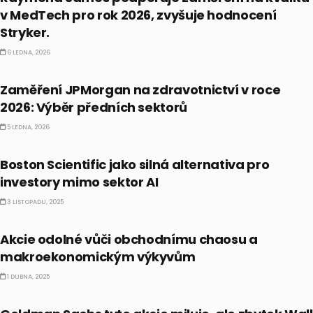
v MedTech pro rok 2026, zvyšuje hodnocení
Stryker.
6 LEDNA, 2026
PRÁVĚ TEĎ
Zaměření JPMorgan na zdravotnictví v roce
2026: Výběr předních sektorů
5 LEDNA, 2026
AKCIE
Boston Scientific jako silná alternativa pro
investory mimo sektor AI
3 LISTOPADU, 2025
AKCIE
Akcie odolné vůči obchodnímu chaosu a
makroekonomickým výkyvům
1 DUBNA, 2025
AKCIE