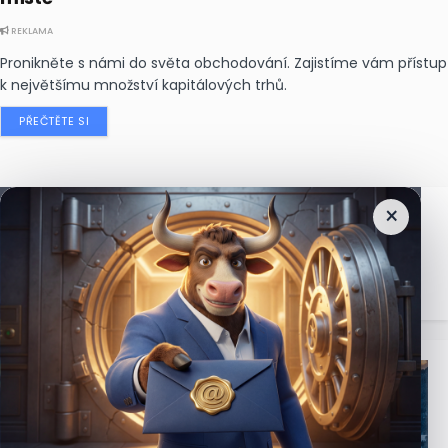
REKLAMA
Pronikněte s námi do světa obchodování. Zajistíme vám přístup
k největšímu množství kapitálových trhů.
PŘEČTĚTE SI
×
Nejčtenější
zprávy