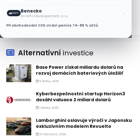
růstem
Benecko
›
7 SRPNA, 2026
AnTePo Developement, s.r.o.
Při obchodování CFD ztrácí peníze 74–89 % účtů.
Alternativní
investice
Base Power získal miliardu dolarů na
rozvoj domácích bateriových úložišť
4 SRPNA, 2026
Kyberbezpečnostní startup Horizon3
dosáhl valuace 2 miliard dolarů
2 SRPNA, 2026
Lamborghini oslavuje výročí v Japonsku
exkluzivním modelem Revuelto
31 ČERVENCE, 2026