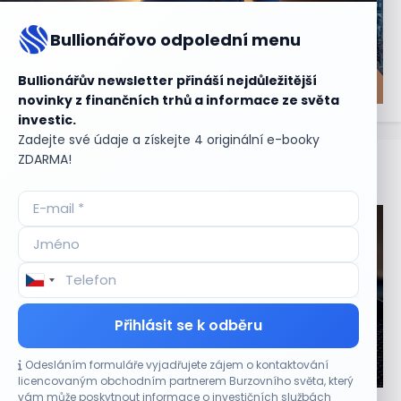
Bullionářovo odpolední menu
Bullionářův newsletter přináší nejdůležitější
novinky z finančních trhů a informace ze světa
investic.
Zadejte své údaje a získejte 4 originální e-booky
ZDARMA!
Aktuální
příležitosti
Přihlásit se k odběru
Odesláním formuláře vyjadřujete zájem o kontaktování
CO HÝBE TRHEM
licencovaným obchodním partnerem Burzovního světa, který
vám může poskytnout informace o investičních službách