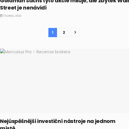
Goldman Sachs tyto akcie miluje, ale zbytek Wall
Street je nenávidí
7 DUBNA, 2023
1
2
Nejúspěšnější investiční nástroje na jednom
místě