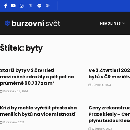
HEADLINES
Štítek:
byty
ČESKO
ČESKO
Starší byty v 2.čtvrtletí
Ve 3. čtvrtletí 20
meziročně zdražily o pět pct na
bytů v ČR mezičtv
průměrně 60.737 za m²
6 ÚNORA, 2024
16 ČERVENCE, 2024
ČESKO
ČESKO
Krizi by mohla vyřešit přestavba
Ceny zrekonstru
menších bytů na více místností
Praze klesly – Cen
plynu budou kles
13 ČERVNA, 2023
22 ÚNORA, 2023