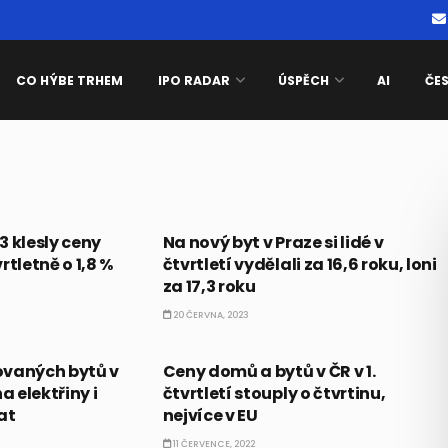
CO HÝBE TRHEM
IPO RADAR
ÚSPĚCH
AI
ČE
ČESKO
23 klesly ceny
Na nový byt v Praze si lidé v
rtletně o 1,8 %
čtvrtletí vydělali za 16,6 roku, loni
za 17,3 roku
20 ČERVNA, 2023
BUSINESS
ovaných bytů v
Ceny domů a bytů v ČR v 1.
a elektřiny i
čtvrtletí stouply o čtvrtinu,
at
nejvíce v EU
11 ČERVENCE, 2022