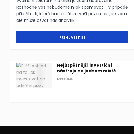
Vyplnění telefonního čísla je zcela dobrovolné.
Rozhodně vás nebudeme nijak spamovat – v případě
příležitosti, která bude stát za vaši pozornost, se vám
ale může ozvat náš analytik.
Nejúspěšnější investiční
nástroje na jednom místě
REKLAMA