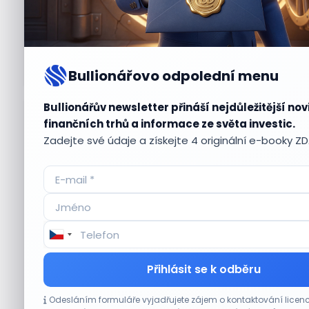
Bullionářovo odpolední menu
Bullionářův newsletter přináší nejdůležitější nov
Aktuální
příležitosti
finančních trhů a informace ze světa investic.
Zadejte své údaje a získejte 4 originální e-booky Z
CO HÝBE TRHEM
Přihlásit se k odběru
Etsy překonala odhady tržeb, objem prodejů
Odesláním formuláře vyjadřujete zájem o kontaktování lic