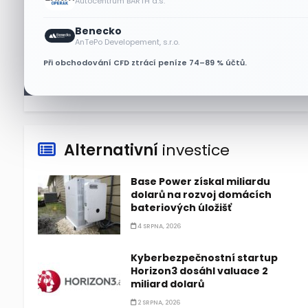
Autocentrum BARTH a.s.
Akcie Micron klesají, ale
Benecko
nejhoršímu výprodeji
AnTePo Developement, s.r.o.
paměťových čipů unikly
Při obchodování CFD ztrácí peníze 74–89 % účtů.
7 SRPNA, 2026
Alternativní
investice
Base Power získal miliardu
dolarů na rozvoj domácích
bateriových úložišť
4 SRPNA, 2026
Kyberbezpečnostní startup
Horizon3 dosáhl valuace 2
miliard dolarů
2 SRPNA, 2026