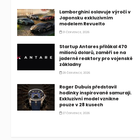
Lamborghini oslavuje výročí v
Japonsku exkluzivním
modelem Revuelto
31 ČERVENCE, 2026
Startup Antares přilákal 470
milionů dolarů, zaměří se na
jaderné reaktory pro vojenské
základny
29 ČERVENCE, 2026
Roger Dubuis představil
hodinky inspirované samuraji.
Exkluzivní model vznikne
pouze v 28 kusech
27 ČERVENCE, 2026