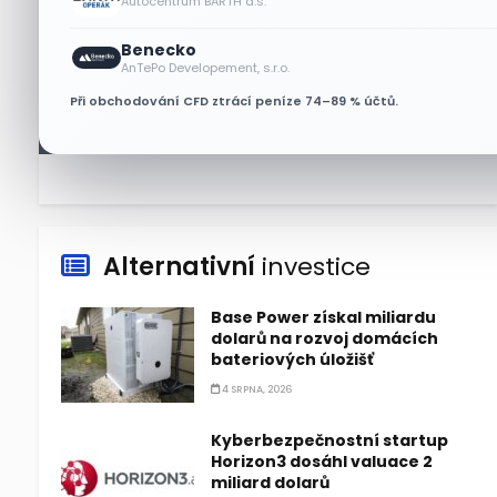
Autocentrum BARTH a.s.
7 SRPNA, 2026
Benecko
Plány Starlinku srazily akcie T-
AnTePo Developement, s.r.o.
Mobile, AT&T a Verizonu
Při obchodování CFD ztrácí peníze 74–89 % účtů.
6 SRPNA, 2026
Alternativní
investice
Base Power získal miliardu
dolarů na rozvoj domácích
bateriových úložišť
4 SRPNA, 2026
Kyberbezpečnostní startup
Horizon3 dosáhl valuace 2
miliard dolarů