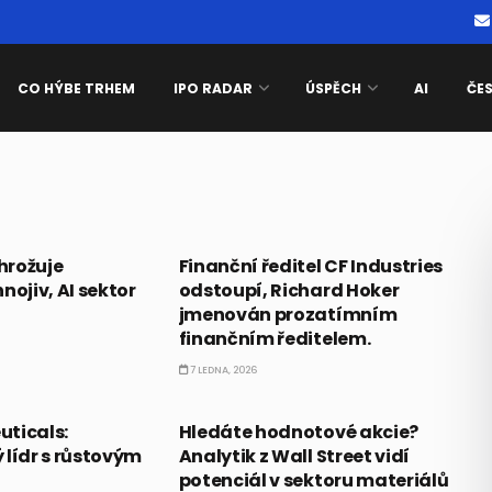
CO HÝBE TRHEM
IPO RADAR
ÚSPĚCH
AI
ČE
PRÁVĚ TEĎ
ohrožuje
Finanční ředitel CF Industries
nojiv, AI sektor
odstoupí, Richard Hoker
jmenován prozatímním
finančním ředitelem.
7 LEDNA, 2026
AKCIE
ticals:
Hledáte hodnotové akcie?
 lídr s růstovým
Analytik z Wall Street vidí
potenciál v sektoru materiálů