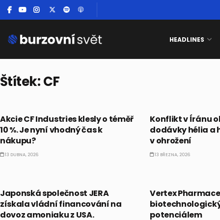
HEADLINES
Štítek:
CF
PRÁVĚ TEĎ
PRÁVĚ TEĎ
Akcie CF Industries klesly o téměř
Konflikt v Íránu 
10 %. Je nyní vhodný čas k
dodávky hélia a h
nákupu?
v ohrožení
13 DUBNA, 2026
13 BŘEZNA, 2026
PRÁVĚ TEĎ
AKCIE
Japonská společnost JERA
Vertex Pharmaceu
získala vládní financování na
biotechnologický
dovoz amoniaku z USA.
potenciálem