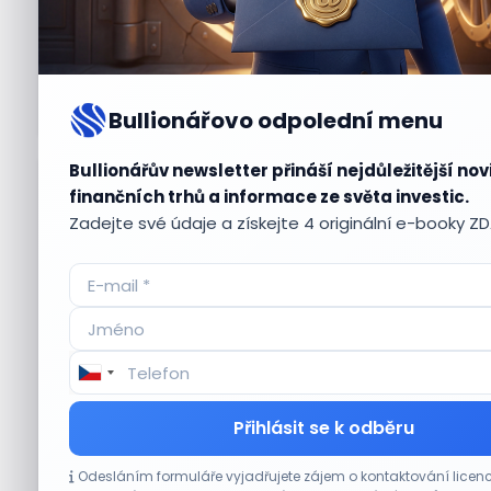
Bullionářovo odpolední menu
Bullionářův newsletter přináší nejdůležitější nov
Aktuální
příležitosti
finančních trhů a informace ze světa investic.
Zadejte své údaje a získejte 4 originální e-booky Z
CO HÝBE TRHEM
Přihlásit se k odběru
Objednávky DoorDash vzrostly téměř o 28 %,
Odesláním formuláře vyjadřujete zájem o kontaktování lic