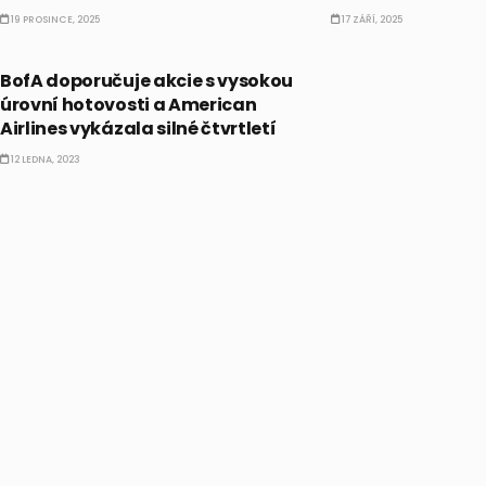
19 PROSINCE, 2025
17 ZÁŘÍ, 2025
AKCIE
BofA doporučuje akcie s vysokou
úrovní hotovosti a American
Airlines vykázala silné čtvrtletí
12 LEDNA, 2023