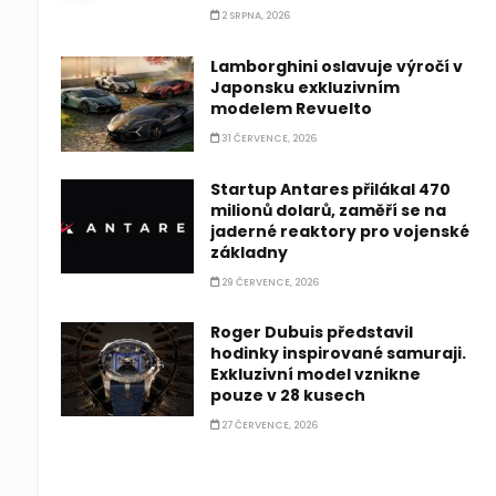
2 SRPNA, 2026
Lamborghini oslavuje výročí v
Japonsku exkluzivním
modelem Revuelto
31 ČERVENCE, 2026
Startup Antares přilákal 470
milionů dolarů, zaměří se na
jaderné reaktory pro vojenské
základny
29 ČERVENCE, 2026
Roger Dubuis představil
hodinky inspirované samuraji.
Exkluzivní model vznikne
pouze v 28 kusech
27 ČERVENCE, 2026