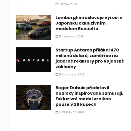
2 SRPNA, 2026
Lamborghini oslavuje výročí v
Japonsku exkluzivním
modelem Revuelto
31 ČERVENCE, 2026
Startup Antares přilákal 470
milionů dolarů, zaměří se na
jaderné reaktory pro vojenské
základny
29 ČERVENCE, 2026
Roger Dubuis představil
hodinky inspirované samuraji.
Exkluzivní model vznikne
pouze v 28 kusech
27 ČERVENCE, 2026