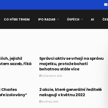
CO HÝBE TRHEM
IPO RADAR
ÚSPĚCH
AI
ČE
AKCIE
ích, jejichž
Správci aktiv se vrhají na správu
ůstem sazeb, říká
majetku, protože bohatí
bohatnou stále více
12 ČERVENCE, 2022
AKCIE
i Charles
2 akcie, které generální ředitelé
ře izolovány“
nakupují v květnu 2022
9 KVĚTNA, 2022