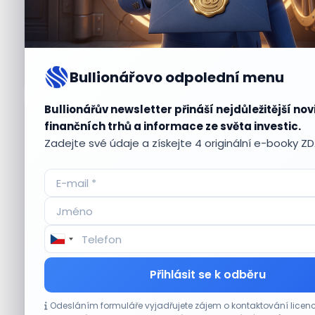
Bullionářovo odpolední menu
Bullionářův newsletter přináší nejdůležitější nov
Aktuální
příležitosti
finančních trhů a informace ze světa investic.
Zadejte své údaje a získejte 4 originální e-booky Z
CO HÝBE TRHEM
Přihlásit se k odběru
Akcie Micron klesají, ale nejhoršímu
Odesláním formuláře vyjadřujete zájem o kontaktování lic