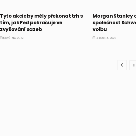
CO HÝBE TRHEM
CO HÝBE TRHEM
Tyto akcie by měly překonat trh s
Morgan Stanley 
tím, jak Fed pokračuje ve
společnost Schwa
zvyšování sazeb
volbu
5 KVĚTNA, 2022
14 DUBNA, 2022
1