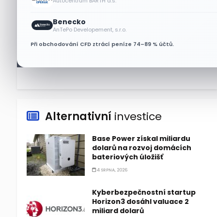
Autocentrum BARTH a.s.
Benecko
Lisa Su zlehčuje Muskův
AnTePo Developement, s.r.o.
závazek vůči Nvidii. Akcie AMD
Při obchodování CFD ztrácí peníze 74–89 % účtů.
po výsledcích klesají
6 SRPNA, 2026
Alternativní
investice
Base Power získal miliardu
dolarů na rozvoj domácích
bateriových úložišť
4 SRPNA, 2026
Kyberbezpečnostní startup
Horizon3 dosáhl valuace 2
miliard dolarů