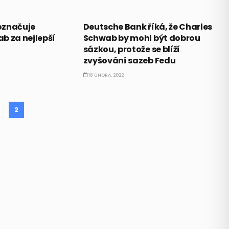
CO HÝBE TRHEM
označuje
Deutsche Bank říká, že Charles
b za nejlepší
Schwab by mohl být dobrou
sázkou, protože se blíží
zvyšování sazeb Fedu
18 ÚNORA, 2022
2